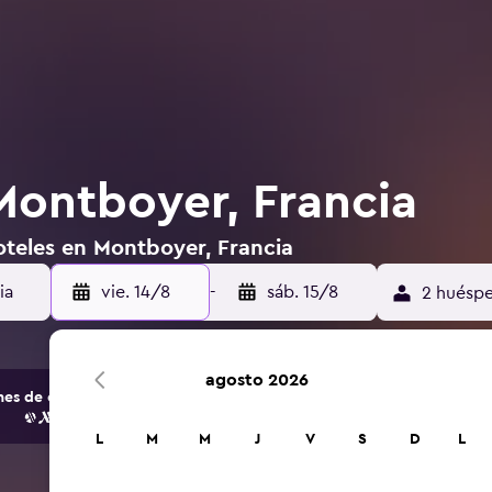
Montboyer, Francia
oteles en Montboyer, Francia
vie. 14/8
-
sáb. 15/8
2 huéspe
agosto 2026
s de opciones de hoteles y alojamientos.
L
M
M
J
V
S
D
L