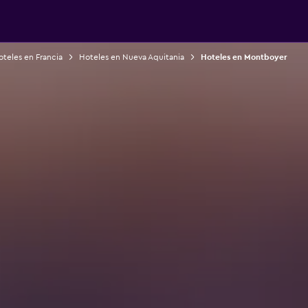
teles en Francia
Hoteles en Nueva Aquitania
Hoteles en Montboyer