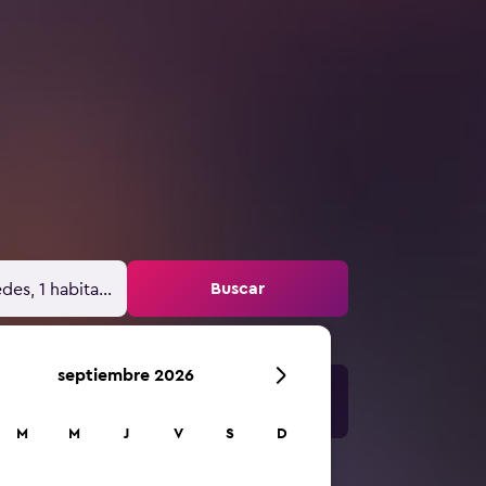
Buscar
des, 1 habitación
septiembre 2026
M
M
J
V
S
D