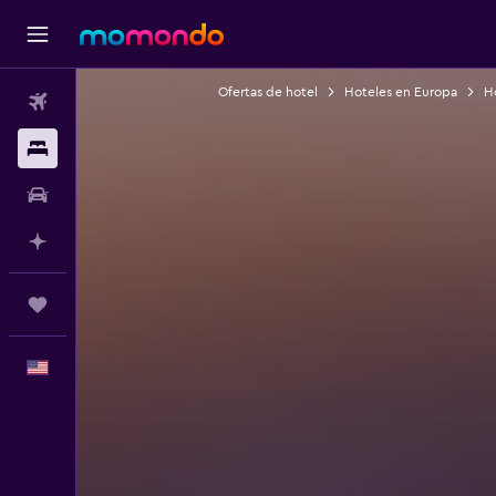
Ofertas de hotel
Hoteles en Europa
Ho
Vuelos
Alojamientos
Autos
Planifica con IA
Trips
Español