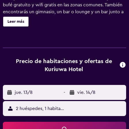
bufé gratuito y wifi gratis en las zonas comunes. También
encontrarás un gimnasio, un bar o lounge y un bar junto a
la piscina. Se ofrece un servicio de limpieza a petición.
Leer más
Kuriuwa Hotel ofrece 17 alojamientos con aire
acondicionado, chimenea y minibar. Las habitaciones
disponen de terraza amueblada. Estos alojamientos con
mobiliario y decoración diferentes disponen de comedor
independiente. Las camas están vestidas con ropa de
cama de alta calidad. Los huéspedes pueden navegar por
Precio de habitaciones y ofertas de
la web gracias a nuestro acceso a Internet wifi gratis. Los
Kuriuwa Hotel
baños están dotados de albornoces, zapatillas, artículos
de higiene personal de diseño y bidé. Entre las
comodidades especialmente pensadas para las personas
jue. 13/8
-
vie. 14/8
en viaje de negocios se incluyen escritorio, cajas fuertes y
teléfono. Las habitaciones también incluyen máquina de
café espresso y cafetera y tetera. Se ofrece servicio de
2 huéspedes, 1 habitación
limpieza todos los días y es posible solicitar cambio de
toallas. Se ofrece servicio de limpieza a petición. Los