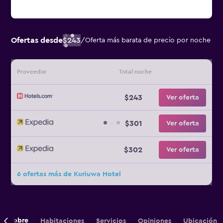
Ofertas desde
$243
/
Oferta más barata de precio por noche
Proveedor
Total noche
$243
Ver oferta
$301
Ver oferta
$302
Ver oferta
6 ofertas más de Kuriuwa Hotel
Sobre
Habitaciones
Servicios
Opiniones
Ubicación