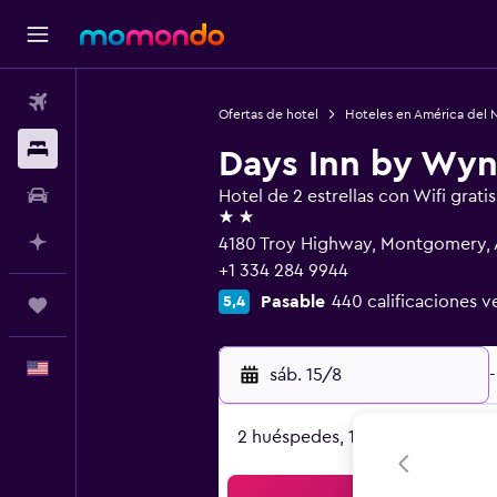
Vuelos
Ofertas de hotel
Hoteles en América del 
Alojamientos
Days Inn by W
Autos
Hotel de 2 estrellas con Wifi gratis
2 estrellas
Planifica con IA
4180 Troy Highway, Montgomery, 
+1 334 284 9944
Pasable
440 calificaciones v
5,4
Trips
Español
sáb. 15/8
-
2 huéspedes, 1 habitación