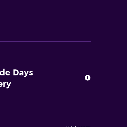
 de Days
ery