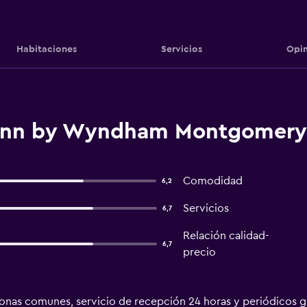
Habitaciones
Servicios
Opin
 Inn by Wyndham Montgomery
Comodidad
6,2
Servicios
6,7
Relación calidad-
6,7
precio
zonas comunes, servicio de recepción 24 horas y periódicos gra