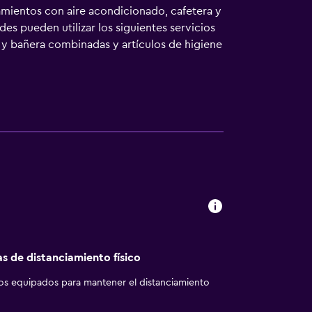
ientos con aire acondicionado, cafetera y
es pueden utilizar los siguientes servicios
 y bañera combinadas y artículos de higiene
Los servicios para las personas de negocios
s). Se ofrece servicio de limpieza todos los
as de distanciamiento físico
los equipados para mantener el distanciamiento