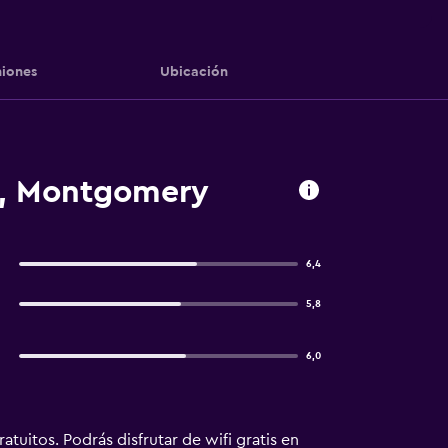
iones
Ubicación
, Montgomery
6,4
5,8
6,0
tuitos. Podrás disfrutar de wifi gratis en