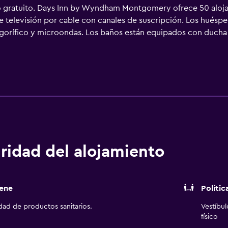
 gratuito. Days Inn by Wyndham Montgomery ofrece 50 alojam
e televisión por cable con canales de suscripción. Los huésped
frigorífico y microondas. Los baños están equipados con ducha
Montgomery ofrece acceso a Internet por cable y wifi gratis. 
ofrecen llamadas locales gratuitas (pueden existir restriccione
ridad del alojamiento
ene
Polític
idad de productos sanitarios.
Vestíbu
físico