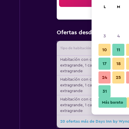
Bus
L
M
$68
Ofertas desde
/
Oferta má
3
4
Tipo de habitación
Proveedo
10
11
Habitación con cama
17
18
extragrande, 1 cama
extragrande
24
25
Habitación con cama
extragrande, 1 cama
extragrande
31
Habitación con cama
Más barato
extragrande, 1 cama
extragrande
20 ofertas más de Days Inn by Wy