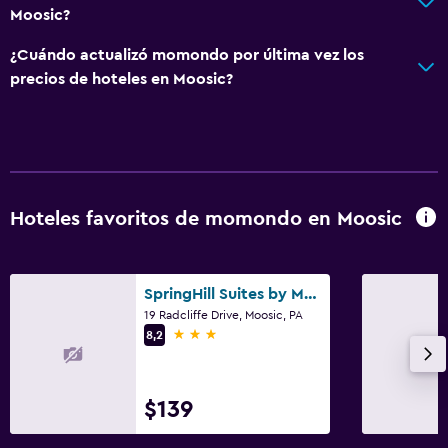
Recepción 24 horas
Moosic?
¿Cuándo actualizó momondo por última vez los
General
precios de hoteles en Moosic?
Habitaciones familiares
Zona de estar
Sofá
Habitaciones insonorizadas
Hoteles favoritos de momondo en Moosic
Teléfono
Alfombrado
Espacio de almacenamiento
SpringHill Suites by Marriott Scranton Montage Mountain
19 Radcliffe Drive, Moosic, PA
3 estrellas
8,2
Sistema de entretenimiento
Radio
$139
TV de pantalla plana
Sala de estar/TV compartida