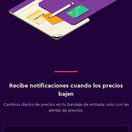
Desayuno gratuito
Estacionamiento y transporte
Estacionamiento gratuito
Estacionamiento privado
Zona de trabajo
Fax/fotocopiadora
Escritorio
Recibe notificaciones cuando los precios
bajen
Actividades
Cambios diarios de precios en tu bandeja de entrada: solo con las
Snowboard
alertas de precios.
Salud y seguridad
Botiquín de primeros auxilios