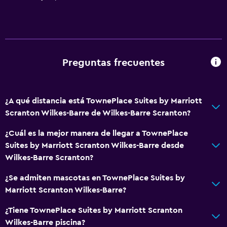
Tina de baño adaptada
Habitación hipoalergénica
Para no fumadores
Lavabo bajo
Preguntas frecuentes
Almohada sin plumas
Inodoro con barras de apoyo
¿A qué distancia está TownePlace Suites by Marriott
Plantas superiores accesibles por ascensor
Scranton Wilkes-Barre de Wilkes-Barre Scranton?
¿Cuál es la mejor manera de llegar a TownePlace
Cocina
Suites by Marriott Scranton Wilkes-Barre desde
Lavavajillas
Wilkes-Barre Scranton?
Horno
¿Se admiten mascotas en TownePlace Suites by
Microondas
Marriott Scranton Wilkes-Barre?
Utensilios de cocina
¿Tiene TownePlace Suites by Marriott Scranton
Cocina
Wilkes-Barre piscina?