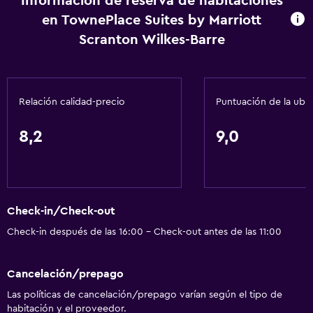
Información de reserva de habitaciones
Adaptador
en TownePlace Suites by Marriott
Gel de ducha
Scranton Wilkes-Barre
Aire acondicionado
Papeleras
Acondicionador
Relación calidad-precio
Puntuación de la ubi
Accesibilidad y adecuación
8,2
9,0
Unidad ubicada en la planta baja
Unidad accesible para personas en silla de ruedas
Mascotas permitidas bajo consulta (pueden aplicar cargos
Check-in/Check-out
extra)
Check-in después de las 16:00 - Check-out antes de las 11:00
Accesibilidad
Ascensor
Cancelación/prepago
Hipoalergénico
Las políticas de cancelación/prepago varían según el tipo de
Almohada hipoalergénica
habitación y el proveedor.