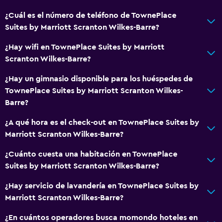
Tetera/cafetera
¿Cuál es el número de teléfono de TownePlace
Nevera
Suites by Marriott Scranton Wilkes-Barre?
Cafetera
¿Hay wifi en TownePlace Suites by Marriott
Comedor
Scranton Wilkes-Barre?
Cocina
¿Hay un gimnasio disponible para los huéspedes de
TownePlace Suites by Marriott Scranton Wilkes-
Servicios y facilidades
Barre?
Centro de negocios
¿A qué hora es el check-out en TownePlace Suites by
Servicio de despertador
Marriott Scranton Wilkes-Barre?
Caja fuerte
¿Cuánto cuesta una habitación en TownePlace
Instalaciones para reuniones
Suites by Marriott Scranton Wilkes-Barre?
Minimercado en las instalaciones
¿Hay servicio de lavandería en TownePlace Suites by
Acceso con llave
Marriott Scranton Wilkes-Barre?
Check-out exprés
¿En cuántos operadores busca momondo hoteles en