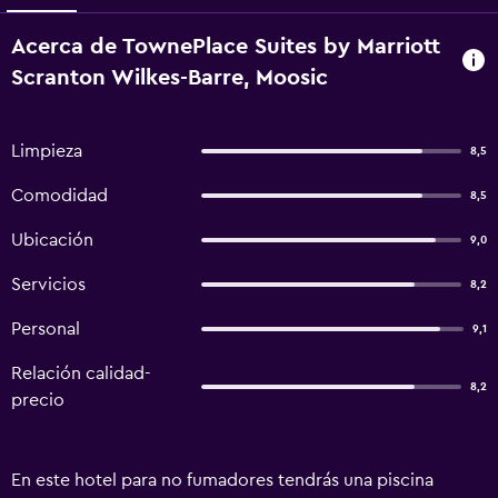
Acerca de TownePlace Suites by Marriott
Scranton Wilkes-Barre, Moosic
Limpieza
8,5
Comodidad
8,5
Ubicación
9,0
Servicios
8,2
Personal
9,1
Relación calidad-
8,2
precio
En este hotel para no fumadores tendrás una piscina