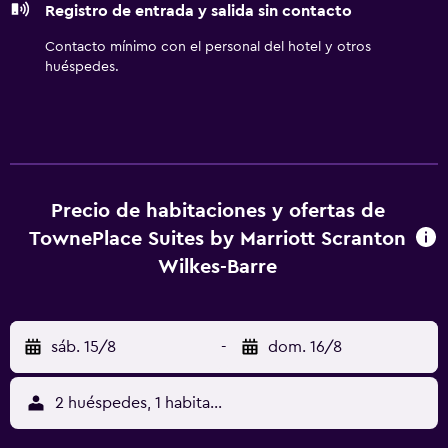
Registro de entrada y salida sin contacto
hipoalergénicos, cambio de toallas y cambio de sábanas.
Se ofrece servicio de limpieza a petición. En el
Contacto mínimo con el personal del hotel y otros
alojamiento hay piscina cubierta y bañera de hidromasaje.
huéspedes.
Otros servicios de ocio y esparcimiento incluyen un
centro de bienestar abierto las 24 horas. Se pueden
practicar las actividades de ocio y esparcimiento que se
indican más abajo en las instalaciones o cerca del
alojamiento (es posible que se aplique un recargo).
Precio de habitaciones y ofertas de
TownePlace Suites by Marriott Scranton
Wilkes-Barre
sáb. 15/8
-
dom. 16/8
2 huéspedes, 1 habitación