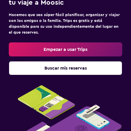
tu viaje a Moosic
Habitación
Hacemos que sea súper fácil planificar, organizar y viajar
con los amigos o la familia. Trips es gratis y está
Almohada de plumas
disponible para su uso independientemente del lugar en
Despertador
el que reserves.
Sofá cama
Empezar a usar Trips
Armario o clóset
Lavandería
Buscar mis reservas
Lavandería
Servicios de lavandería/tintorería
Plancha y tabla de planchar
Ideal para familias
Cuna/cama nido disponibles
Buffet infantil