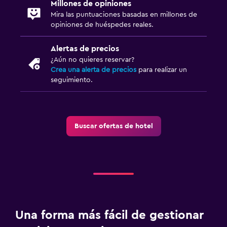
Área de picnic
Millones de opiniones
Mira las puntuaciones basadas en millones de
Jardín
opiniones de huéspedes reales.
Comedor
Alertas de precios
¿Aún no quieres reservar?
Bar de tapas
Crea una alerta de precios
para realizar un
Desayuno continental
seguimiento.
Máquina expendedora (bebidas)
Máquina expendedora (botanas)
Buscar ofertas de hotel
Mesa de comedor
Piscina y spa
Piscina de agua salada
Piscina climatizada
Bañera de hidromasaje
Una forma más fácil de gestionar
Piscina (cubierta)