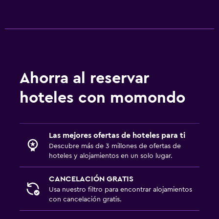
TV por cable o vía satélite
TV
Baño
Inodoro con cisterna alta
Ahorra al reservar
Secador de pelo
hoteles con momondo
Aseo
Papel higiénico
Baño privado
Las mejores ofertas de hoteles para ti
Descubre más de 3 millones de ofertas de
hoteles y alojamientos en un solo lugar.
Aire libre
Sillas de playa
CANCELACIÓN GRATIS
Usa nuestro filtro para encontrar alojamientos
Parrilla
con cancelación gratis.
Chimenea exterior