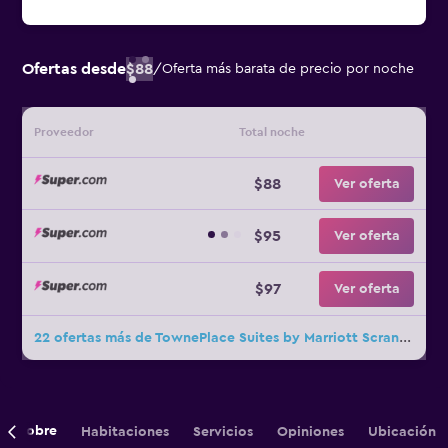
Ofertas desde
$88
/
Oferta más barata de precio por noche
Proveedor
Total noche
$88
Ver oferta
$95
Ver oferta
$97
Ver oferta
22 ofertas más de TownePlace Suites by Marriott Scranton Wilkes-Barre
Sobre
Habitaciones
Servicios
Opiniones
Ubicación