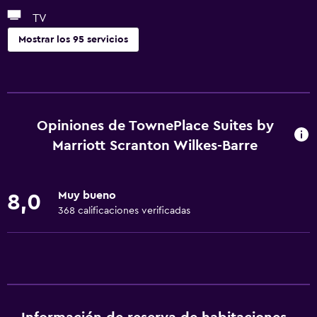
TV
Mostrar los 95 servicios
Servicios básicos
Wifi gratis
Wifi disponible en todas las instalaciones
Opiniones de TownePlace Suites by
Internet
Marriott Scranton Wilkes-Barre
Ropa de cama
Toallas
Muy bueno
8,0
Extinguidor
368 calificaciones verificadas
Artículos de aseo gratis
Champú
Alarma de humo
Calefacción