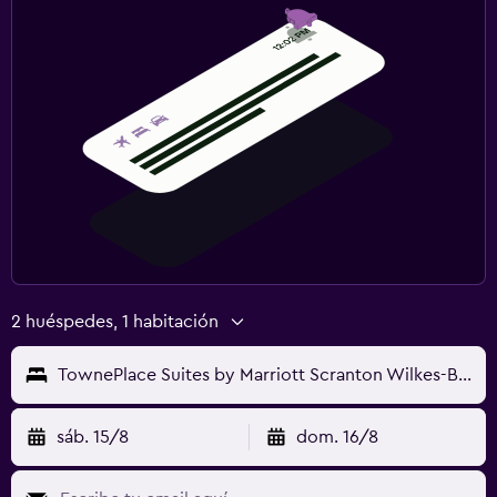
Gimnasio
Gimnasio
2 huéspedes, 1 habitación
TownePlace Suites by Marriott Scranton Wilkes-Barre
sáb. 15/8
dom. 16/8