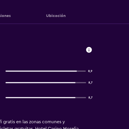
iones
Ubicación
8,9
8,7
8,7
fi gratis en las zonas comunes y
cletas gratuitas. Hotel Casino Morelia