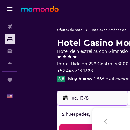
Vuelos
Ofertas de hotel
Hoteles en América del 
Alojamientos
Hotel Casino Mor
Autos
Hotel de 4 estrellas con Gimnasio
4 estrellas
Planifica con IA
Portal Hidalgo 229 Centro, 5800
+52 443 313 1328
Muy bueno
1.866 calificacion
8,8
Trips
Español
jue. 13/8
-
2 huéspedes, 1 habitación