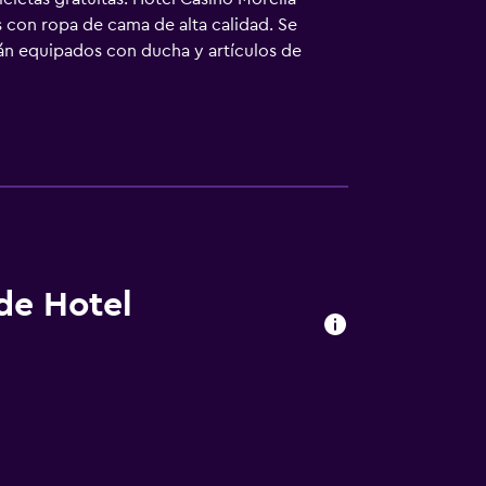
s con ropa de cama de alta calidad. Se
tán equipados con ducha y artículos de
cios para las personas de negocios incluyen
ricciones). Las habitaciones también incluyen
Los servicios de ocio y esparcimiento en
 de Hotel