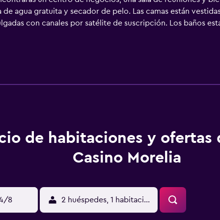
 de agua gratuita y secador de pelo. Las camas están vestida
ulgadas con canales por satélite de suscripción. Los baños es
tel en Morelia ofrece acceso a Internet wifi gratis. Los servi
 locales y de larga distancia son gratuitas (pueden existir rest
rtinas opacas. Se ofrece servicio de limpieza todos los días. 
itas.
cio de habitaciones y ofertas
Casino Morelia
14/8
2 huéspedes, 1 habitación