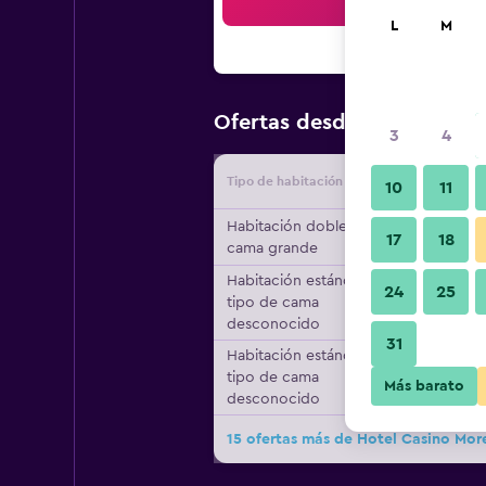
Bus
L
M
$67
Ofertas desde
/
Oferta má
3
4
Tipo de habitación
Proveedo
10
11
Habitación doble, 1
17
18
cama grande
Habitación estándar,
24
25
tipo de cama
desconocido
31
Habitación estándar,
tipo de cama
Más barato
desconocido
15 ofertas más de Hotel Casino More