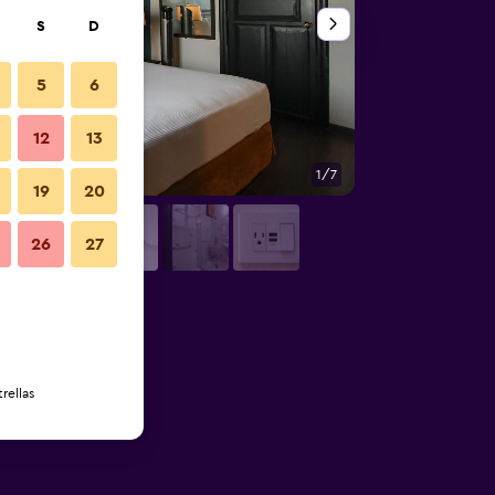
S
D
5
6
12
13
1/7
Otros
19
20
26
27
rellas