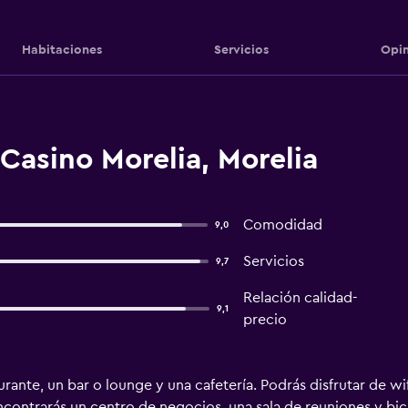
Habitaciones
Servicios
Opin
Casino Morelia, Morelia
Comodidad
9,0
Servicios
9,7
Relación calidad-
9,1
precio
rante, un bar o lounge y una cafetería. Podrás disfrutar de wi
ontrarás un centro de negocios, una sala de reuniones y bici