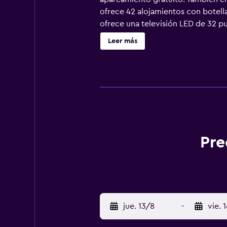
ofrece 42 alojamientos con botella
ofrece una televisión LED de 32 p
higiene personal gratuitos. Este ho
Leer más
escritorio y teléfono; las llamadas
tabla de planchar con plancha y co
este hotel incluyen bicicletas gratu
Pre
jue. 13/8
-
vie. 