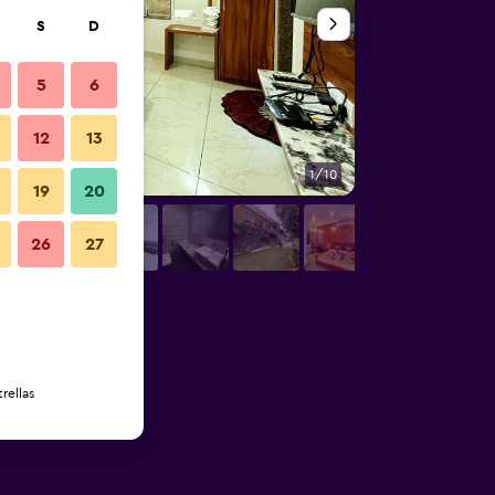
S
D
5
6
12
13
1/10
Otros
19
20
26
27
rellas