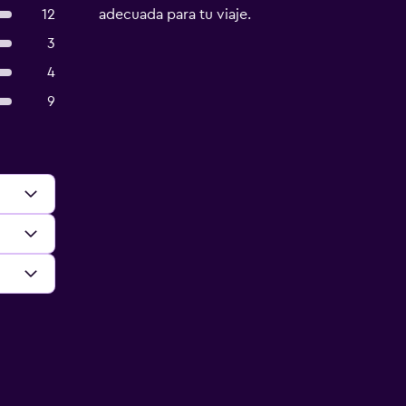
12
adecuada para tu viaje.
3
4
9