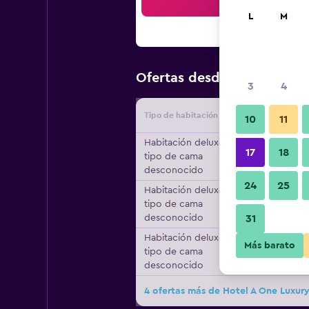
Bus
L
M
$15
Ofertas desde
/
Oferta más
3
4
Tipo de habitación
Proveedo
10
11
Habitación deluxe,
17
18
tipo de cama
desconocido
24
25
Habitación deluxe,
tipo de cama
desconocido
31
Habitación deluxe,
Más barato
tipo de cama
desconocido
4 ofertas más de Hotel A One Luxur