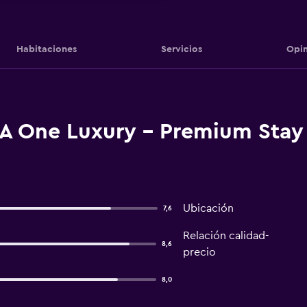
Habitaciones
Servicios
Opin
 A One Luxury - Premium Stay
Ubicación
7,6
Relación calidad-
8,6
precio
8,0