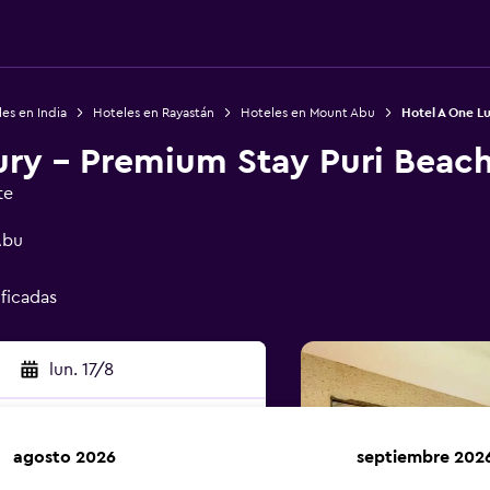
es en India
Hoteles en Rayastán
Hoteles en Mount Abu
Hotel A One L
ury - Premium Stay Puri Beac
te
Abu
ificadas
lun. 17/8
agosto 2026
septiembre 202