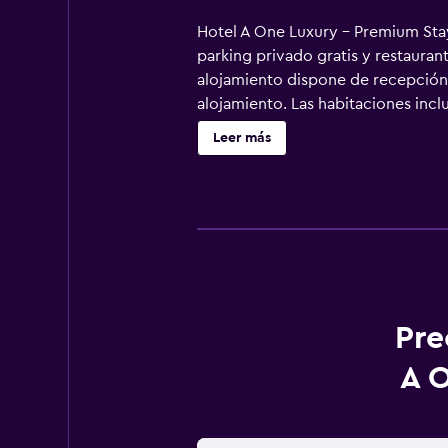
Hotel A One Luxury - Premium Stay 
parking privado gratis y restauran
alojamiento dispone de recepción 2
alojamiento. Las habitaciones inclu
posada u hostería, cada habitación
Leer más
disfrutar de un desayuno buffet, a 
Pre
A O