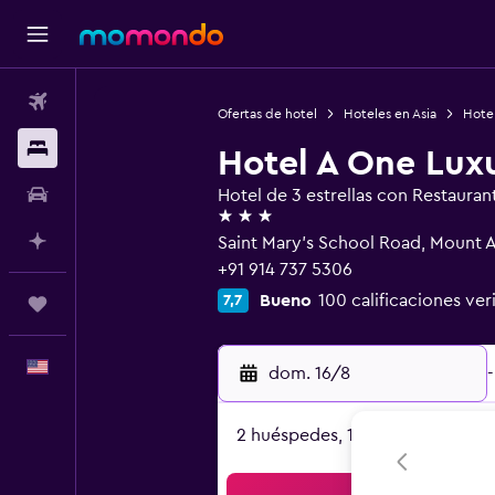
Vuelos
Ofertas de hotel
Hoteles en Asia
Hotel
Alojamientos
Hotel A One Lux
Autos
Hotel de 3 estrellas con Restauran
3 estrellas
Planifica con IA
Saint Mary's School Road, Mount 
+91 914 737 5306
Bueno
100 calificaciones ver
7,7
Trips
Español
dom. 16/8
-
2 huéspedes, 1 habitación