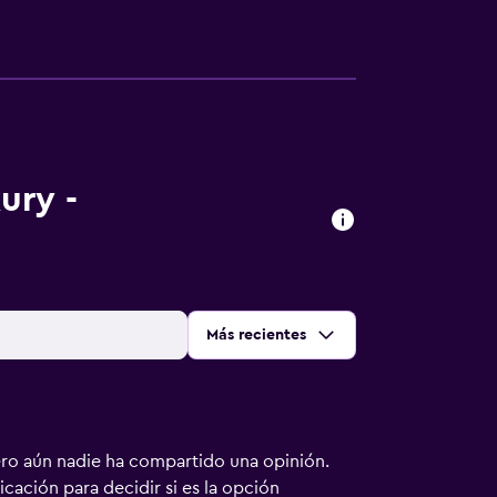
ury -
Ordenar por
:
Más recientes
ero aún nadie ha compartido una opinión.
bicación para decidir si es la opción