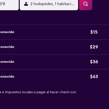
17/8
2 huéspedes, 1 habitación
$15
sconocido
$29
sconocido
$36
sconocido
$63
sconocido
as e impuestos locales a pagar al hacer check-out.