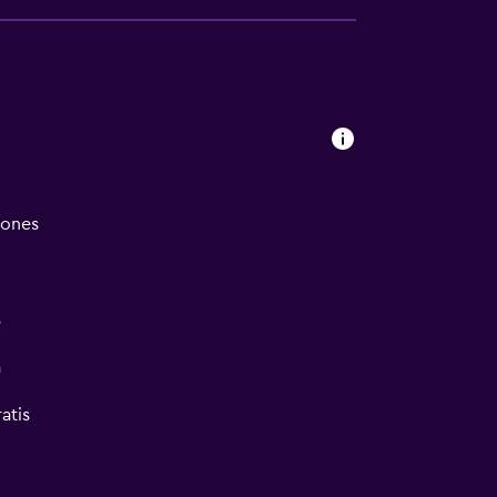
iones
s
a
atis