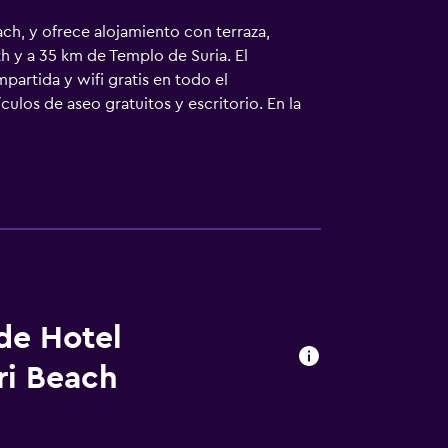
ch, y ofrece alojamiento con terraza,
h y a 35 km de Templo de Suria. El
partida y wifi gratis en todo el
culos de aseo gratuitos y escritorio. En la
stas a la ciudad. En el alojamiento se puede
 Biju Patnaik) está a 60 km.
 de Hotel
ri Beach