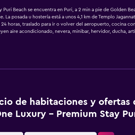
Puri Beach se encuentra en Puri, a 2 min a pie de Golden Bea
te. La posada u hostería está a unos 4,1 km de Templo Jagannat
4 horas, traslado para ir o volver del aeropuerto, cocina com
yen aire acondicionado, nevera, minibar, hervidor, ducha, artí
 incluye TV de pantalla plana, baño privado y un balcón con vi
la carta o continental. El aeropuerto (Aeropuerto internacional
cio de habitaciones y ofertas
ne Luxury - Premium Stay Pu