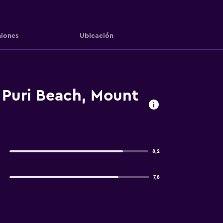
iones
Ubicación
 Puri Beach, Mount
8,2
7,8