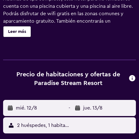
cuenta con una piscina cubierta y una piscina al aire libre.
Podrás disfrutar de wifi gratis en las zonas comunes y
aparcamiento gratuito. También encontrarás un
restaurante, una discoteca y 2 bares o salas. Paradise
Leer más
Stream Resort ofrece 144 alojamientos, con acceso por
pasillos exteriores y chimenea y cafetera y tetera. Estos
alojamientos ofrecen una zona de estar separada. Se
ofrece una televisión de pantalla plana con canales por
cable. Los baños están equipados con artículos de higiene
personal gratuitos y secador de pelo. Los huéspedes
Precio de habitaciones y ofertas de
pueden navegar por la web gracias a nuestro acceso a
Paradise Stream Resort
Internet wifi gratis. Las habitaciones también incluyen
tabla de planchar con plancha y cortinas opacas. Se
ofrece servicio de limpieza todos los días. Este hotel
mié. 12/8
-
jue. 13/8
dispone de una pista de tenis al aire libre y bicicletas
gratuitas. En el alojamiento hay piscina cubierta, piscina al
aire libre y bañera de hidromasaje. Otros servicios de ocio
2 huéspedes, 1 habitación
y esparcimiento incluyen sauna y gimnasio. Se pueden