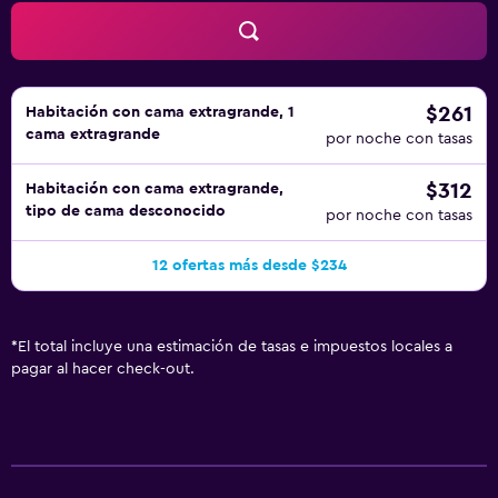
practicar las actividades de ocio y esparcimiento que se
indican más abajo en las instalaciones o cerca del
alojamiento (es posible que se aplique un recargo).
$261
Habitación con cama extragrande, 1
cama extragrande
por noche con tasas
$312
Habitación con cama extragrande,
tipo de cama desconocido
por noche con tasas
12 ofertas más desde $234
*
El total incluye una estimación de tasas e impuestos locales a
pagar al hacer check-out.