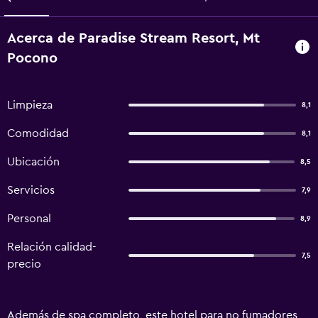
Acerca de Paradise Stream Resort, Mt
Pocono
Limpieza
8,1
Comodidad
8,1
Ubicación
8,5
Servicios
7,9
Personal
8,9
Relación calidad-
7,5
precio
Además de spa completo, este hotel para no fumadores