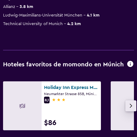
Allianz
3.8 km
Ludwig-Maximilians-Universität München
4.1 km
Technical University of Munich
4.2 km
Hoteles favoritos de momondo en Múnich
Holiday Inn Express Munich - City East By IHG
Neumarkter Strasse 85B, Múnich, Bavaria
3 estrellas
8,1
$86