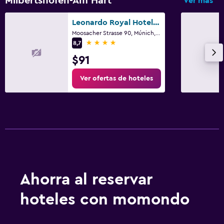
Milbertshofen-Am Hart
Ver más
Leonardo Royal Hotel Munich
Moosacher Strasse 90, Múnich, Bavaria
4 estrellas
8,7
$91
Ver ofertas de hoteles
Ahorra al reservar
hoteles con momondo