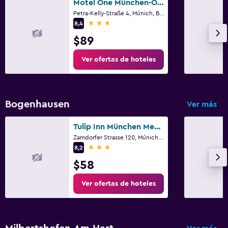
Motel One München-Olympia Gate
Petra-Kelly-Straße 4, Múnich, Bavaria
3 estrellas
8,4
$89
Ver ofertas de hoteles
Bogenhausen
Ver más
Tulip Inn München Messe
Zamdorfer Strasse 120, Múnich, Bavaria
3 estrellas
8,2
$58
Ver ofertas de hoteles