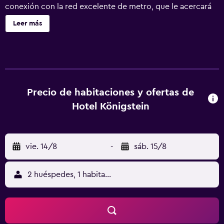
conexión con la red excelente de metro, que le acercará
al centro de la ciudad. El Hotel Königstein tiene
Leer más
habitaciones amplias con escritorio y baño privado. El
Königstein sirve todos los días un desayuno bufé
abundante. Y el bar del hotel ofrece una selección de
cervezas y cócteles. La parada de metro de Frankfurter
Ring está frente al Hotel Königstein. Desde aquí accederá
a la famosa plaza Marienplatz en 12 minutos.
Precio de habitaciones y ofertas de
Hotel Königstein
vie. 14/8
-
sáb. 15/8
2 huéspedes, 1 habitación