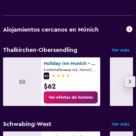
Alojamientos cercanos en Múnich
Thalkirchen-Obersendling
Ver más
Holiday Inn Munich - South By IHG
Kistlerhofstrasse 142, Múnich, Bavaria
4 estrellas
8,1
$62
Ver ofertas de hoteles
Schwabing-West
Ver más