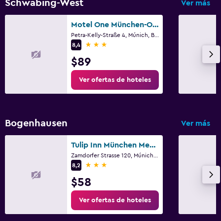
Schwabing-West
Ver más
Cámaras CCTV en el exterior
Motel One München-Olympia Gate
Seguridad las 24 horas
Petra-Kelly-Straße 4, Múnich, Bavaria
3 estrellas
Botiquín de primeros auxilios
8,4
$89
Caja fuerte
Ver ofertas de hoteles
Estacionamiento y transporte
Estacionamiento
Servicio de traslado (cargo adicional)
Bogenhausen
Ver más
Carga de vehículos eléctricos
Tulip Inn München Messe
Traslado aeropuerto
Zamdorfer Strasse 120, Múnich, Bavaria
3 estrellas
8,2
Valet parking
$58
Sistema de entretenimiento
Ver ofertas de hoteles
TV de pantalla plana