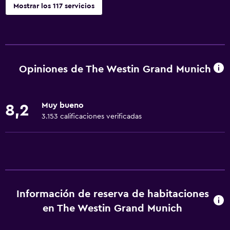
Mostrar los 117 servicios
Comedor
Tetera eléctrica
Menús para dietas especiales (bajo petición)
Opiniones de The Westin Grand Munich
Restaurante
Bar/lounge
Muy bueno
8,2
La comida se puede entregar en el alojamiento
3.153 calificaciones verificadas
Minibar
Bar de tapas
Desayuno en la habitación
Tetera/cafetera
Información de reserva de habitaciones
Tetera
en The Westin Grand Munich
Nevera
Cafetera