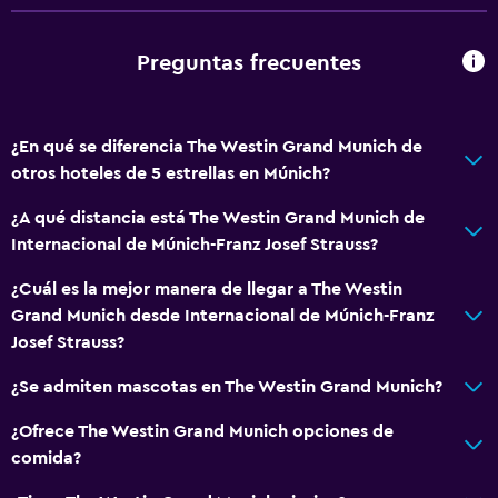
Boletos de transporte público
Servicio de habitaciones
Preguntas frecuentes
Acceso con tarjeta
Check-out exprés
¿En qué se diferencia The Westin Grand Munich de
Check-in/check-out privado
otros hoteles de 5 estrellas en Múnich?
Recepción 24 horas
¿A qué distancia está The Westin Grand Munich de
Caja fuerte
Internacional de Múnich-Franz Josef Strauss?
Botella de agua
¿Cuál es la mejor manera de llegar a The Westin
Grand Munich desde Internacional de Múnich-Franz
Servicios básicos
Josef Strauss?
Wifi disponible en todas las instalaciones
¿Se admiten mascotas en The Westin Grand Munich?
Extinguidor
¿Ofrece The Westin Grand Munich opciones de
Artículos de aseo gratis
comida?
Alarma de humo