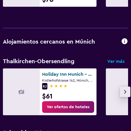
Tina de baño
Aseo
Papel higiénico
Piscina y spa
Alojamientos cercanos en Múnich
Spa
Bañera de hidromasaje
Thalkirchen-Obersendling
Ver más
Piscina (cubierta)
Holiday Inn Munich - South By IHG
Vapor
Kistlerhofstrasse 142, Múnich, Bavaria
Masajes
4 estrellas
8,1
Sauna
$61
Ver ofertas de hoteles
Salud y seguridad
Limpieza diaria
Cámaras CCTV en zonas comunes