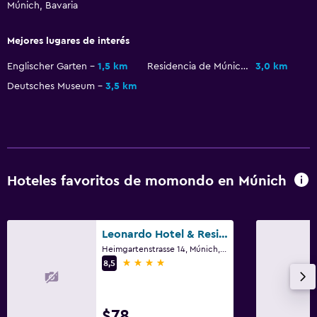
Múnich, Bavaria
Mascotas permitidas bajo consulta (pueden aplicar cargos
extra)
Mejores lugares de interés
Accesibilidad
Englischer Garten
1,5 km
Residencia de Múnich
3,0 km
Ascensor
Deutsches Museum
3,5 km
Ascensor disponible
Estacionamiento accesible
Habitación hipoalergénica
Plantas superiores accesibles por ascensor
Hoteles favoritos de momondo en Múnich
Baño
Secador de pelo
Leonardo Hotel & Residenz München
Heimgartenstrasse 14, Múnich, Bavaria
Albornoz
4 estrellas
8,5
Baño privado
Ducha
$78