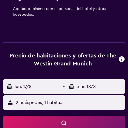
minutos Aeropuerto de Munich y apenas a diez minutos
Contacto mínimo con el personal del hotel y otros
andando Arabellapark Station. Además, Munich Residenz y
huéspedes.
Olympiapark están a poca distancia del establecimiento.
Precio de habitaciones y ofertas de The
Westin Grand Munich
lun. 17/8
-
mar. 18/8
2 huéspedes, 1 habitación