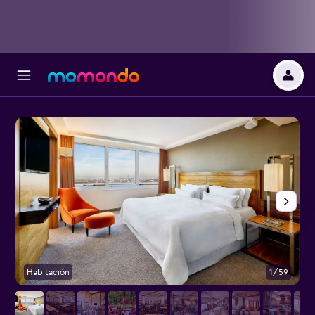
Habitación
1/59
R