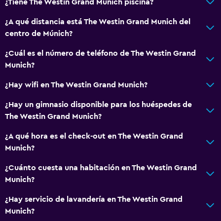
¿Tiene The Westin Grand Munich piscina?
Calefacción
Aire acondicionado
¿A qué distancia está The Westin Grand Munich del
centro de Múnich?
Internet (con cargos)
Wifi (con cargo)
¿Cuál es el número de teléfono de The Westin Grand
Munich?
Ropa de cama
Toallas
¿Hay wifi en The Westin Grand Munich?
Champú
¿Hay un gimnasio disponible para los huéspedes de
Gel de ducha
The Westin Grand Munich?
Papeleras
¿A qué hora es el check-out en The Westin Grand
Acondicionador
Munich?
¿Cuánto cuesta una habitación en The Westin Grand
General
Munich?
Acceso al salón ejecutivo
¿Hay servicio de lavandería en The Westin Grand
Posibilidad de habitaciones conectadas
Munich?