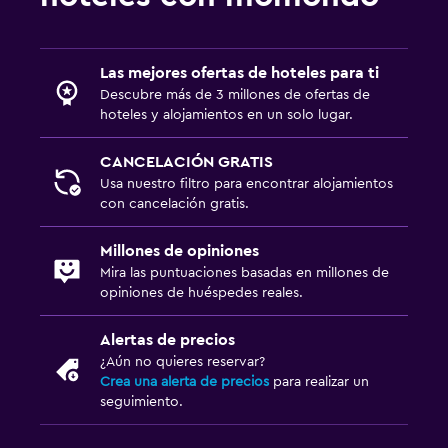
Aire libre
Las mejores ofertas de hoteles para ti
Jardín
Descubre más de 3 millones de ofertas de
Sillas de playa
hoteles y alojamientos en un solo lugar.
Terraza
CANCELACIÓN GRATIS
Usa nuestro filtro para encontrar alojamientos
Habitación
con cancelación gratis.
Enchufe cerca de la cama
Millones de opiniones
Sofá cama
Mira las puntuaciones basadas en millones de
opiniones de huéspedes reales.
Armario o clóset
Alertas de precios
Ideal para familias
¿Aún no quieres reservar?
Crea una alerta de precios
para realizar un
Cuna/cama nido disponibles
seguimiento.
Comidas para niños