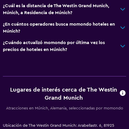
Casilleros
¿Cuál es la distancia de The Westin Grand Munich,
Espacio de almacenamiento
Múnich, a Residencia de Múnich?
Vista a una calle tranquila
¿En cuántos operadores busca momondo hoteles en
Zona de estar
Múnich?
Pantuflas
¿Cuándo actualizó momondo por última vez los
Sofá
precios de hoteles en Múnich?
Insonorización
Teléfono
Alfombrado
Vista a la ciudad
Lugares de interés cerca de The Westin
Grand Munich
Accesibilidad y adecuación
Atracciones en Múnich, Alemania, seleccionadas por momondo
Hipoalergénico
Para no fumadores
Ubicación de The Westin Grand Munich: Arabellastr. 6, 81925
Áreas designadas para fumadores