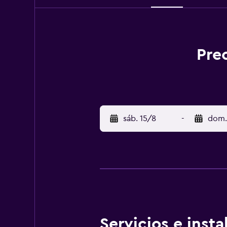
Pre
sáb. 15/8
-
dom.
Servicios e inst