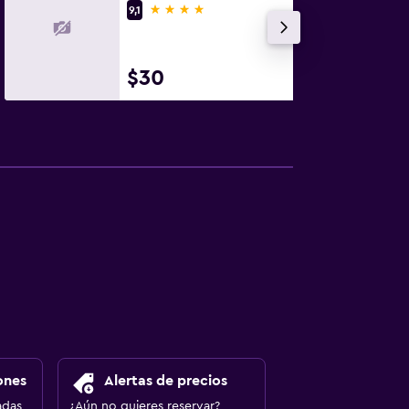
4 estrellas
9,1
$30
ones
Alertas de precios
adas
¿Aún no quieres reservar?