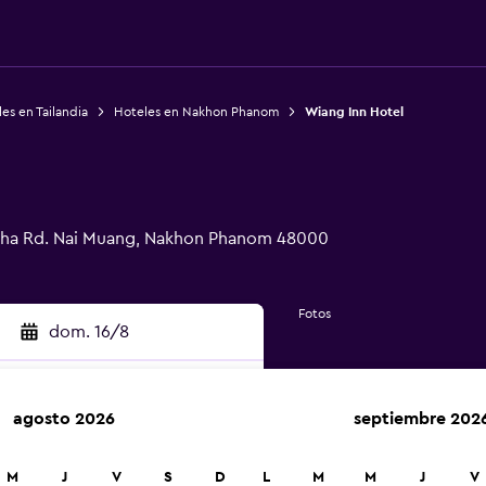
es en Tailandia
Hoteles en Nakhon Phanom
Wiang Inn Hotel
cha Rd. Nai Muang, Nakhon Phanom 48000
Fotos
dom. 16/8
agosto 2026
septiembre 202
car
M
J
V
S
D
L
M
M
J
V