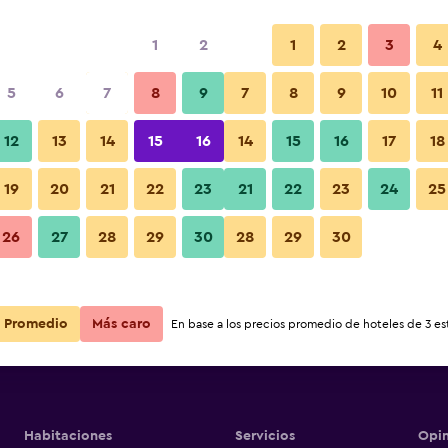
1
2
1
2
3
4
5
6
7
8
9
7
8
9
10
11
12
13
14
15
16
14
15
16
17
18
Ver precios
19
20
21
22
23
21
22
23
24
25
26
27
28
29
30
28
29
30
Ver precios
Ver precios
Promedio
Más caro
En base a los precios promedio de hoteles de 3 est
Habitaciones
Servicios
Opin