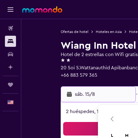
Vuelos
Ofertas de hotel
Hoteles en Asia
Hotel
Alojamientos
Wiang Inn Hotel
Autos
Hotel de 2 estrellas con Wifi gratis
2 estrellas
Planifica con IA
20 Soi S.Wattanauthid Apibanban
+66 883 579 365
Trips
sáb. 15/8
-
Español
2 huéspedes, 1 habitación
Bus
L
M