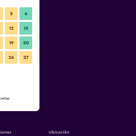
5
6
12
13
19
20
26
27
rellas
iones
Ubicación