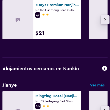
7Days Premium Nanjing Xinjiekou Shanghai Road Subway Station
No.168 Hanzhong Road Gulou District, Nanjing, Nankín
2 estrellas
7,9
$21
Alojamientos cercanos en Nankín
Jianye
Ver más
Mingting Hotel (Nanjing Hexi International Expo Center)
No. 33 Jinshajiang East Street, Nankín
2 estrellas
6,5