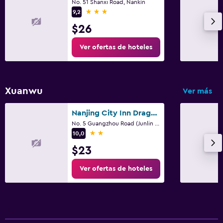
No. 51 Shanxi Road, Nankín
3 estrellas
9,2
$26
Ver ofertas de hoteles
Xuanwu
Ver más
Nanjing City Inn Dragon International
No. 5 Guangzhou Road (Junlin Guoji), Nankín
2 estrellas
10,0
$23
Ver ofertas de hoteles