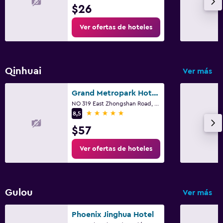
$26
Ver ofertas de hoteles
Qinhuai
Ver más
Grand Metropark Hotel Nanjing
NO 319 East Zhongshan Road, Nankín
5 estrellas
8,5
$57
Ver ofertas de hoteles
Gulou
Ver más
Phoenix Jinghua Hotel