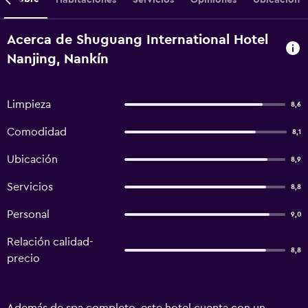
Acerca de Shuguang International Hotel
Nanjing, Nankín
Limpieza
8,6
Comodidad
8,1
Ubicación
8,9
Servicios
8,8
Personal
9,0
Relación calidad-
8,8
precio