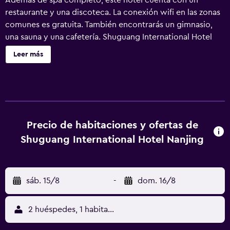
Además de spa completo, este hotel cuenta con un
restaurante y una discoteca. La conexión wifi en las zonas
comunes es gratuita. También encontrarás un gimnasio,
una sauna y una cafetería. Shuguang International Hotel
Nanjing ofrece 349 alojamientos con minibar y caja fuerte.
Leer más
Se ofrece una televisión LCD con canales por cable. Los
baños están equipados con ducha, zapatillas, artículos de
higiene personal gratuitos y secador de pelo. Este hotel
en Nanjing ofrece acceso a Internet wifi gratis. Los
servicios para las personas de negocios incluyen
escritorio y teléfono. Las habitaciones también incluyen
Precio de habitaciones y ofertas de
botella de agua gratuita y cortinas opacas. Se ofrece
Shuguang International Hotel Nanjing
servicio de limpieza todos los días y es posible solicitar
tabla de planchar con plancha. Los servicios de ocio y
esparcimiento en este hotel incluyen sauna y gimnasio.
sáb. 15/8
-
dom. 16/8
2 huéspedes, 1 habitación