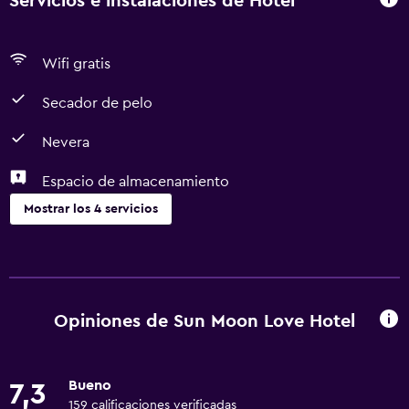
Servicios e instalaciones de Hotel
Mascotas No se aceptan mascotas Instrucciones Generales
Sin camas plegables/extra disponibles Sin cunas
disponibles Sin ascensor Compatibilidad con Unicode true
Wifi gratis
Se implementan medidas de distanciamiento social en el
Secador de pelo
establecimiento
Nevera
Espacio de almacenamiento
Mostrar los 4 servicios
Baño
Secador de pelo
Opiniones de Sun Moon Love Hotel
Comedor
Nevera
Bueno
7,3
159 calificaciones verificadas