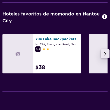
Hoteles favoritos de momondo en Nantou
City
Yue Lake Backpackers
No.294, Zhongshan Road, Nantou City
2 estrellas
8,3
$38