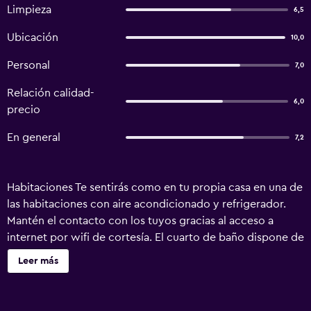
Limpieza
6,5
Ubicación
10,0
Personal
7,0
Relación calidad-
6,0
precio
En general
7,2
Habitaciones Te sentirás como en tu propia casa en una de
las habitaciones con aire acondicionado y refrigerador.
Mantén el contacto con los tuyos gracias al acceso a
internet por wifi de cortesía. El cuarto de baño dispone de
ducha, artículos de tocador gratuitos y secador de pelo.
Leer más
Las comodidades incluyen escritorio y tetera/pava
eléctrica. Servicios Aprovecha los prácticos servicios que
se te ofrecen, como acceso a internet por wifi gratuito o