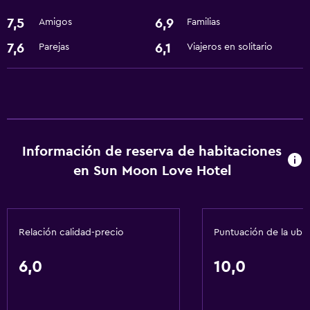
General
7,5
6,9
Amigos
Familias
Espacio de almacenamiento
7,6
6,1
Parejas
Viajeros en solitario
Servicios básicos
Wifi gratis
Información de reserva de habitaciones
en Sun Moon Love Hotel
Relación calidad-precio
Puntuación de la ubi
6,0
10,0