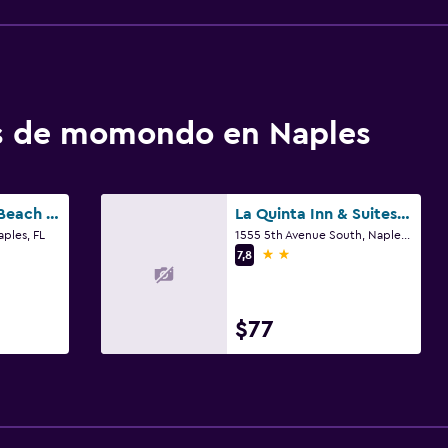
os de momondo en Naples
Naples Grande Beach Resort
La Quinta Inn & Suites by Wyndham Naples Downtown
ples, FL
1555 5th Avenue South, Naples, FL
2 estrellas
7,8
$77