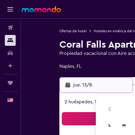
Vuelos
Ofertas de hotel
Hoteles en América del 
Alojamientos
Coral Falls Apar
Autos
Propiedad vacacional con Aire ac
Categoría 0
Planifica con IA
Naples, FL
Trips
jue. 13/8
-
Español
2 huéspedes, 1 habitación
Bus
L
M