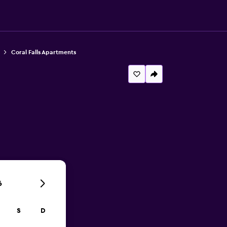
Coral Falls Apartments
6
S
D