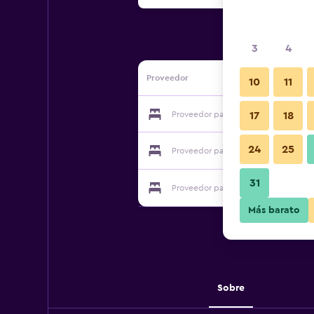
3
4
Proveedor
10
11
Proveedor para Coral Falls Apartmen
17
18
24
25
Proveedor para Coral Falls Apartmen
31
Proveedor para Coral Falls Apartmen
Más barato
Sobre