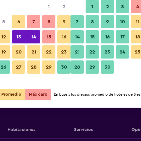
1
2
1
2
3
4
5
6
7
8
9
7
8
9
10
11
12
13
14
15
16
14
15
16
17
18
Ver precios
ts
19
20
21
22
23
21
22
23
24
25
26
27
28
29
30
28
29
30
Ver precios
ts
Ver precios
ts
Promedio
Más caro
En base a los precios promedio de hoteles de 3 est
Habitaciones
Servicios
Opin