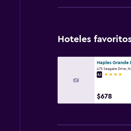
Hoteles favorit
475 Seagate Drive, Na
4 estrellas
8,1
$678