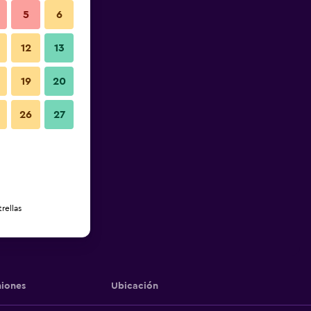
5
6
12
13
19
20
26
27
rellas
iones
Ubicación