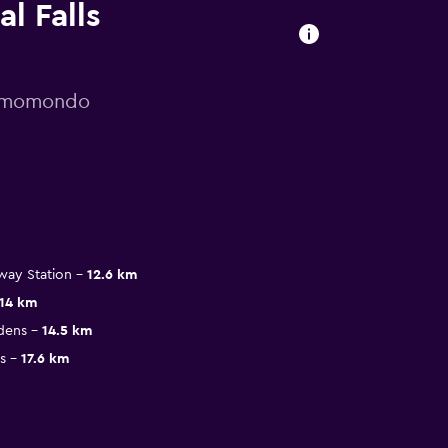
l Falls
or momondo
way Station
12.6 km
14 km
dens
14.5 km
s
17.6 km