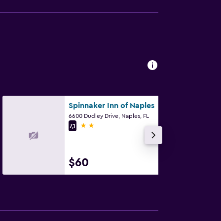
Spinnaker Inn of Naples
6600 Dudley Drive, Naples, FL
2 estrellas
7,1
$60