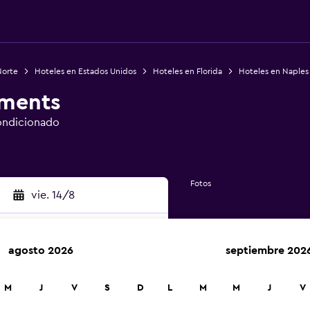
Norte
Hoteles en Estados Unidos
Hoteles en Florida
Hoteles en Naples
tments
ondicionado
Fotos
vie. 14/8
agosto 2026
septiembre 202
car
M
J
V
S
D
L
M
M
J
V