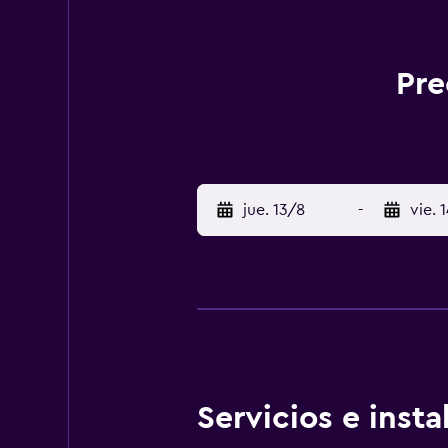
Pre
jue. 13/8
-
vie. 
Servicios e inst