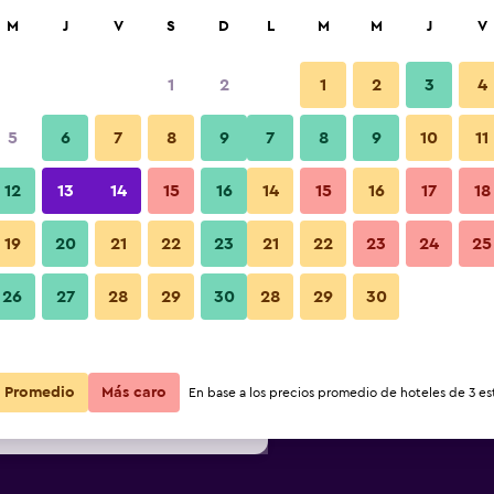
car
M
J
V
S
D
L
M
M
J
V
1
2
1
2
3
4
s barata de precio por noche
5
6
7
8
9
7
8
9
10
11
Edificio
r
Total noche
12
13
14
15
16
14
15
16
17
18
19
20
21
22
23
21
22
23
24
25
$93
Ver oferta
26
27
28
29
30
28
29
30
Fotos
$103
Ver oferta
$104
Ver oferta
Promedio
Más caro
En base a los precios promedio de hoteles de 3 est
tes Near Opryland