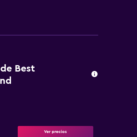
 de Best
and
Ver precios