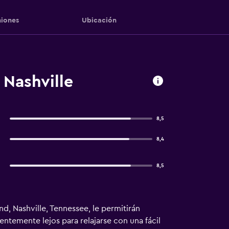
iones
Ubicación
 Nashville
8,5
8,4
8,5
d, Nashville, Tennessee, le permitirán
entemente lejos para relajarse con una fácil