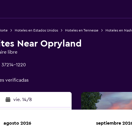
Norte
Hoteles en Estados Unidos
Hoteles en Tennesse
Hoteles en Nashv
ites Near Opryland
ire libre
TN 37214-1220
es verificadas
vie. 14/8
agosto 2026
septiembre 202