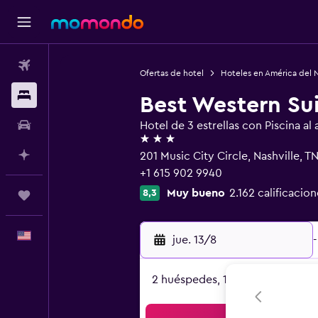
Vuelos
Ofertas de hotel
Hoteles en América del 
Alojamientos
Best Western Su
Autos
Hotel de 3 estrellas con Piscina al a
3 estrellas
Planifica con IA
201 Music City Circle, Nashville, 
+1 615 902 9940
Muy bueno
2.162 calificacion
8,3
Trips
Español
jue. 13/8
-
2 huéspedes, 1 habitación