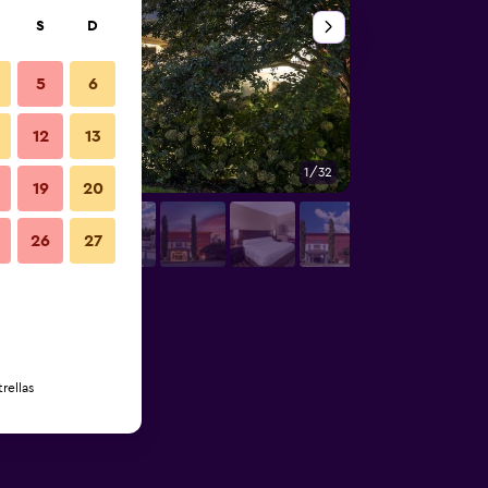
S
D
5
6
12
13
1/32
Habitación
19
20
26
27
rellas