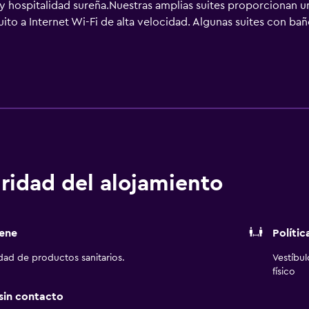
y hospitalidad sureña.Nuestras amplias suites proporcionan 
ito a Internet Wi-Fi de alta velocidad. Algunas suites con b
con un desayuno caliente completo gratuito, al tiempo que un
jante sauna le permitirán disfrutar de la mayor comodidad dí
la Música Country y el CMA Fest están situados a poca distanc
o vacacional y de convenciones Gaylord Opryland, los princip
negocios. Los escenarios de la ciudad de la música y los honky
ridad del alojamiento
ene
Polític
idad de productos sanitarios.
Vestíbu
físico
 sin contacto