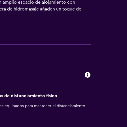
un amplio espacio de alojamiento con
añera de hidromasaje añaden un toque de
a piscina al aire libre de temporada, un
as después de la música.El legendario Grand
ia de Opry Mills, Wave Country y el campo
ales empleadores y el aeropuerto con fácil
-tonks están a poca distancia en auto de la
as de distanciamiento físico
los equipados para mantener el distanciamiento