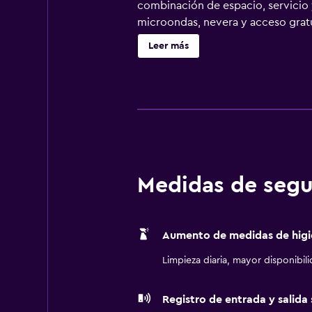
combinación de espacio, servicio 
microondas, nevera y acceso gratu
relajación. Cada mañana comienza 
Leer más
gimnasio bien equipado y una rela
Ole Opry, el Salón de la Fama de 
de golf Gaylord Springs, el centr
acceso para viajes de placer y de 
puerta.
Medidas de segu
Aumento de medidas de higi
Limpieza diaria, mayor disponibil
Registro de entrada y salida