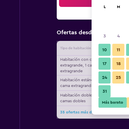
Bus
L
M
$93
Ofertas desde
/
Oferta má
3
4
Tipo de habitación
Proveedo
10
11
Habitación con cama
17
18
extragrande, 1 cama
extragrande
24
25
Habitación estándar, 1
cama extragrande
31
Habitación doble, 2
camas dobles
Más barato
35 ofertas más de Best Western Sui