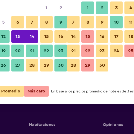
1
2
1
2
3
4
5
6
7
8
9
7
8
9
10
11
12
13
14
15
16
14
15
16
17
18
Ver precios
eakfast
19
20
21
22
23
21
22
23
24
25
26
27
28
29
30
28
29
30
Ver precios
eakfast
Ver precios
eakfast
Promedio
Más caro
En base a los precios promedio de hoteles de 3 est
Habitaciones
Opiniones