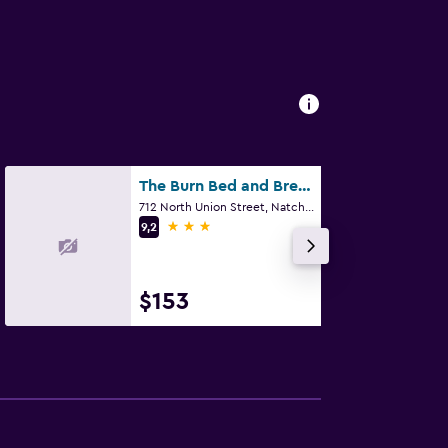
The Burn Bed and Breakfast
712 North Union Street, Natchez, MS
3 estrellas
9,2
$153