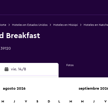
Norte
Hoteles en Estados Unidos
Hoteles en Misisipi
Hoteles en Natch
d Breakfast
S 39120
Fotos
vie. 14/8
agosto 2026
septiembre 202
car
M
J
V
S
D
L
M
M
J
V