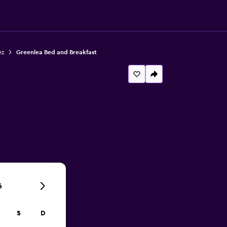
ez
Greenlea Bed and Breakfast
6
S
D