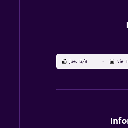
jue. 13/8
-
vie. 
Inf