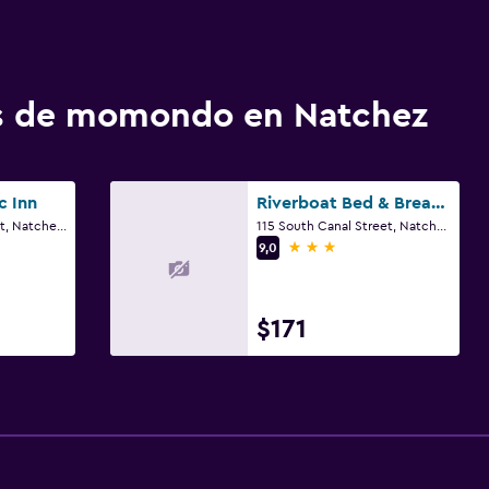
os de momondo en Natchez
c Inn
Riverboat Bed & Breakfast
84 Homochitto Street, Natchez, MS
115 South Canal Street, Natchez, MS
3 estrellas
9,0
$171