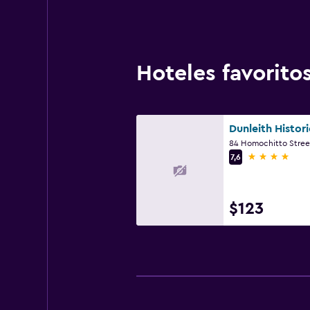
Hoteles favorit
Dunleith Histori
4 estrellas
7,6
$123