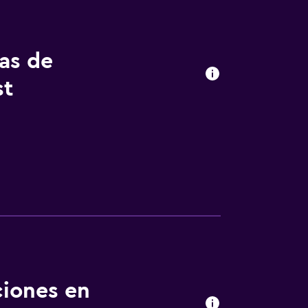
tas de
st
ciones en