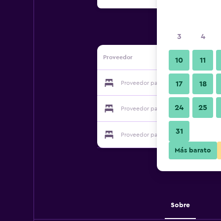
3
4
Proveedor
10
11
Proveedor para Greenlea Bed and Br
17
18
24
25
Proveedor para Greenlea Bed and Br
31
Proveedor para Greenlea Bed and Br
Más barato
Sobre