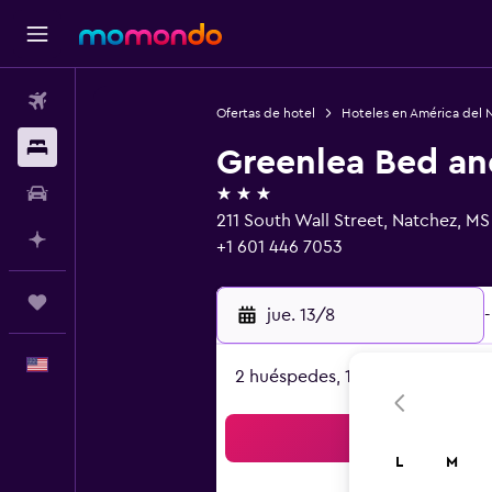
Vuelos
Ofertas de hotel
Hoteles en América del 
Alojamientos
Greenlea Bed an
3 estrellas
Autos
211 South Wall Street, Natchez, M
Planifica con IA
+1 601 446 7053
Trips
jue. 13/8
-
Español
2 huéspedes, 1 habitación
Bus
L
M