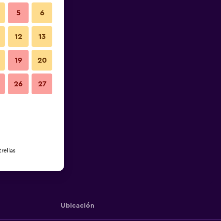
5
6
12
13
19
20
26
27
rellas
Ubicación