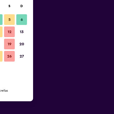
S
D
5
6
12
13
19
20
26
27
rellas