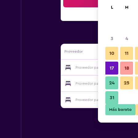
Bus
L
M
3
4
Proveedor
10
11
Proveedor para Arte E Natura In Valpo
17
18
24
25
Proveedor para Arte E Natura In Valpo
31
Proveedor para Arte E Natura In Valpo
Más barato