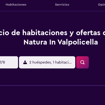
Habitaciones
Servicios
Opin
cio de habitaciones y ofertas 
Natura In Valpolicella
17/8
2 huéspedes, 1 habitación