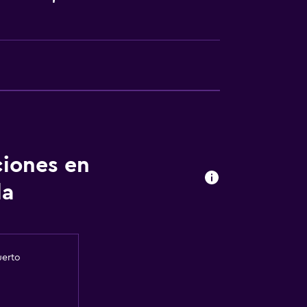
ciones en
la
uerto