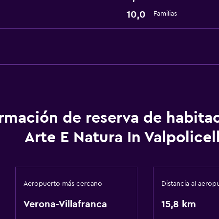
10,0
Familias
ormación de reserva de habita
Arte E Natura In Valpolicel
Aeropuerto más cercano
Distancia al aerop
Verona-Villafranca
15,8 km