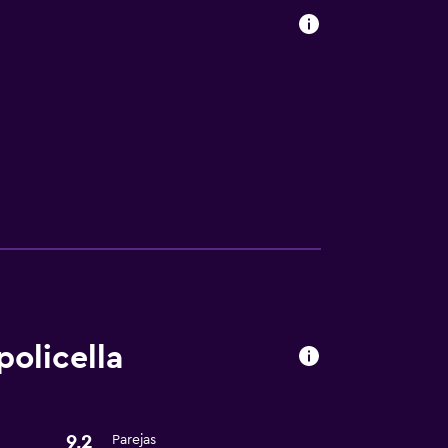
policella
9,2
Parejas