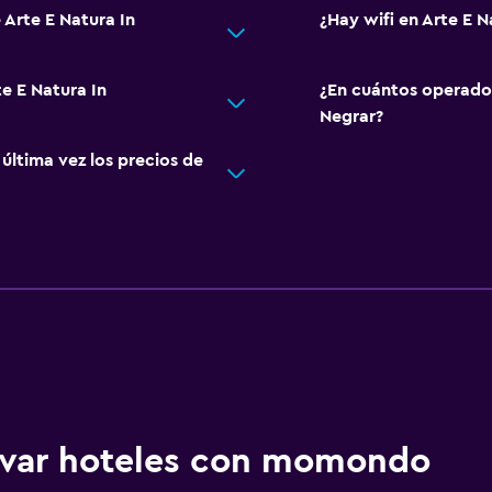
 Arte E Natura In
¿Hay wifi en Arte E N
te E Natura In
¿En cuántos operado
Negrar?
ltima vez los precios de
ervar hoteles con momondo