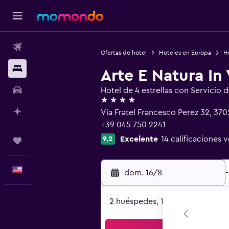
Vuelos
Ofertas de hotel
Hoteles en Europa
Ho
Alojamientos
Arte E Natura In 
Autos
Hotel de 4 estrellas con Servicio 
4 estrellas
Planifica con IA
Via Fratel Francesco Perez 32, 37
+39 045 750 2241
Excelente
14 calificaciones v
9,2
Trips
Español
dom. 16/8
-
2 huéspedes, 1 habitación