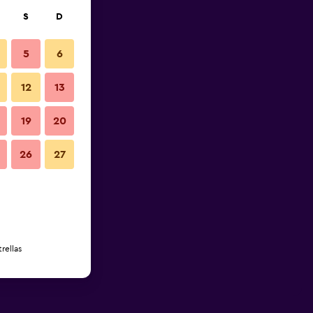
S
D
5
6
12
13
19
20
26
27
rellas