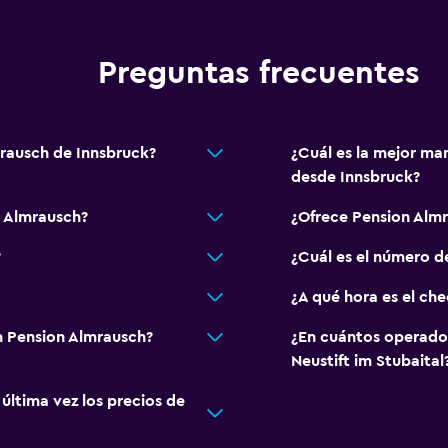
Restaurante
Máquina expendedora (b
Preguntas frecuentes
Accesibilidad y adecuac
Mascotas permitidas bajo
mrausch de Innsbruck?
¿Cuál es la mejor ma
desde Innsbruck?
al aire libre
Para no fumadores
 Almrausch?
¿Ofrece Pension Alm
?
¿Cuál es el número d
Habitación
¿A qué hora es el ch
Armario o clóset
n Pension Almrausch?
¿En cuántos operado
Neustift im Stubaital
ltima vez los precios de