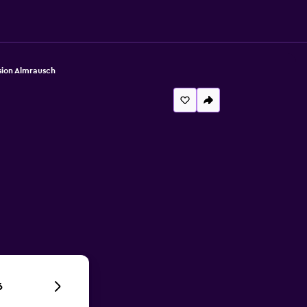
sion Almrausch
6