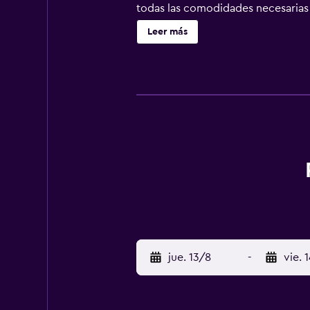
todas las comodidades necesarias
conduciendo del Aeropuerto de Inn
Leer más
Innsbruck y Fulpmes .
jue. 13/8
-
vie. 