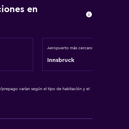
ciones en
Aeropuerto más cercano
Innsbruck
ento
/prepago varían según el tipo de habitación y el
te
ales (bajo petición)