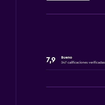
Actividades
Senderismo
Bicicletas
Juegos de mesa/rompecabezas
Ciclismo
Esquí
Ping pong
Bueno
7,9
347 calificaciones verificadas
Servicios y facilidades
Servicio de despertador
Caja fuerte
Venta de pases de esquí
Mostrador de información turístic
Masaje de pies