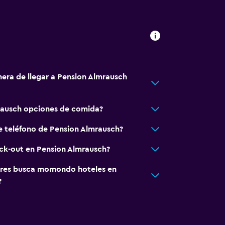
ebidas)
ión
 consulta (pueden aplicar cargos extra)
nera de llegar a Pension Almrausch
rausch opciones de comida?
e teléfono de Pension Almrausch?
eck-out en Pension Almrausch?
res busca momondo hoteles en
?