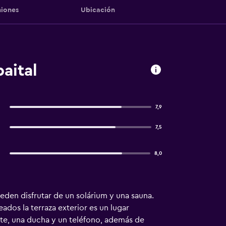
iones
Ubicación
aital
7,9
7,5
8,0
eden disfrutar de un solárium y una sauna.
eados la terraza exterior es un lugar
ite, una ducha y un teléfono, además de