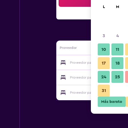
Bus
L
M
3
4
Proveedor
10
11
Proveedor para Pension Almrausch
17
18
24
25
Proveedor para Pension Almrausch
31
Proveedor para Pension Almrausch
Más barato