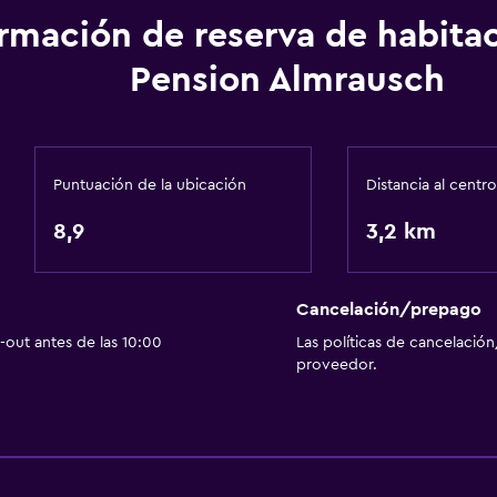
Calefacción
ormación de reserva de habita
Pension Almrausch
Aire libre
s)
Terraza/patio
Sillas de playa
Puntuación de la ubicación
Distancia al centro
Terraza
al)
8,9
Jardín
3,2 km
Sistema de entretenimi
Cancelación/prepago
Radio
out antes de las 10:00
Las políticas de cancelación
TV por cable o vía satéli
proveedor.
TV
Comedor
Menús para dietas especi