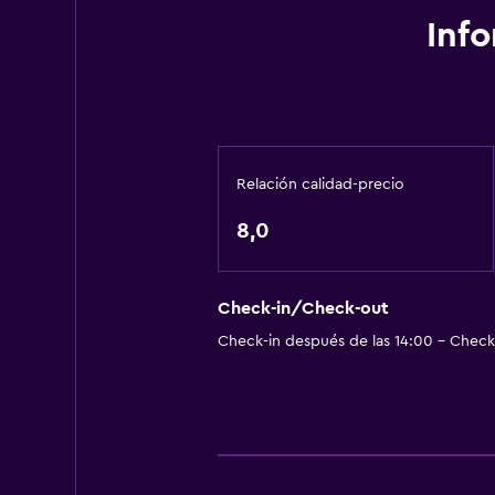
Capilla/templo
Inf
Estacionamiento y transporte
Traslado al aeropuerto (con cargo
Estacionamiento gratuito
Relación calidad-precio
Estacionamiento privado
Servicio de traslado (cargo adicion
8,0
Piscina y spa
Check-in/Check-out
Masajes
Check-in después de las 14:00 - Check-
Sauna
Vapor
Baño
Ducha