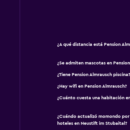
Aseo
Baño privado
Ideal para familias
Comidas para niños
¿A qué distancia está Pension Al
Equipo infantil para zona de juegos 
Parque infantil
¿Se admiten mascotas en Pension
¿Tiene Pension Almrausch piscina
Salud y seguridad
¿Hay wifi en Pension Almrausch?
Limpieza diaria
Caja fuerte
¿Cuánto cuesta una habitación e
¿Cuándo actualizó momondo por ú
hoteles en Neustift im Stubaital?