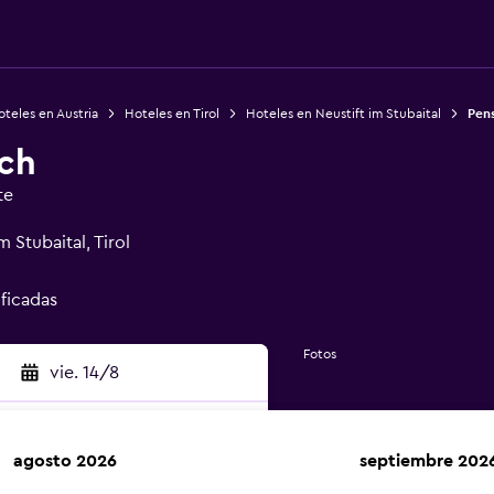
teles en Austria
Hoteles en Tirol
Hoteles en Neustift im Stubaital
Pen
ch
te
m Stubaital, Tirol
ificadas
Fotos
vie. 14/8
agosto 2026
septiembre 202