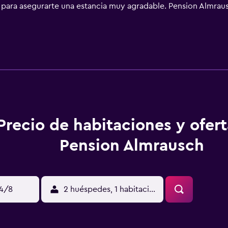
 para asegurarte una estancia muy agradable. Pension Almrau
sbruck Kranebitten. También ofrece una ubicación estupenda
Precio de habitaciones y ofer
Pension Almrausch
14/8
2 huéspedes, 1 habitación