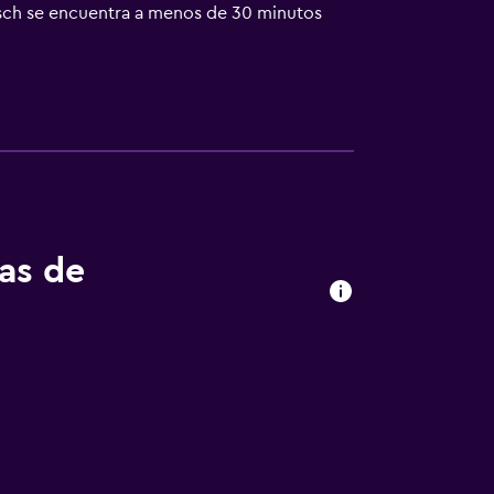
sch se encuentra a menos de 30 minutos
 para visitar lugares de interés como
tas de