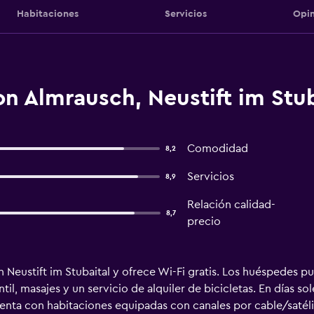
Habitaciones
Servicios
Opin
n Almrausch, Neustift im Stub
Comodidad
8,2
Servicios
8,9
Relación calidad-
8,7
precio
Neustift im Stubaital y ofrece Wi-Fi gratis. Los huéspedes pu
il, masajes y un servicio de alquiler de bicicletas. En días sol
cuenta con habitaciones equipadas con canales por cable/satél