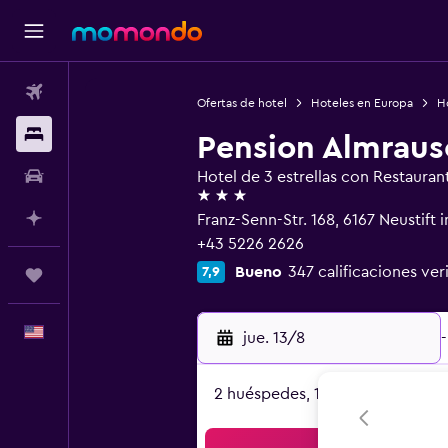
Vuelos
Ofertas de hotel
Hoteles en Europa
Ho
Alojamientos
Pension Almraus
Autos
Hotel de 3 estrellas con Restauran
3 estrellas
Planifica con IA
Franz-Senn-Str. 168, 6167 Neustift i
+43 5226 2626
Bueno
347 calificaciones ver
7,9
Trips
Español
jue. 13/8
-
2 huéspedes, 1 habitación