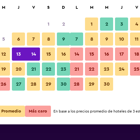
car
M
J
V
S
D
L
M
M
J
V
1
2
1
2
3
4
5
6
7
8
9
7
8
9
10
11
12
13
14
15
16
14
15
16
17
18
Ver precios
19
20
21
22
23
21
22
23
24
25
26
27
28
29
30
28
29
30
Ver precios
Ver precios
Promedio
Más caro
En base a los precios promedio de hoteles de 3 est