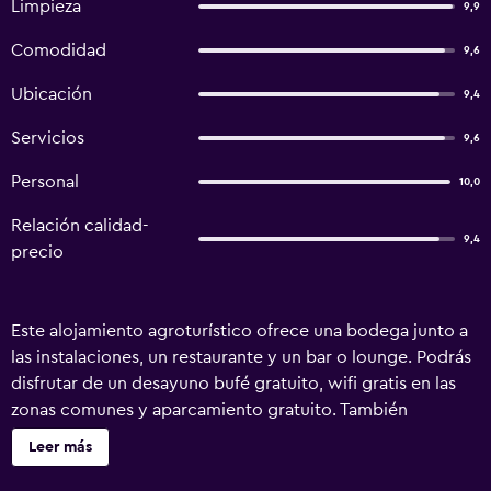
Limpieza
9,9
Comodidad
9,6
Ubicación
9,4
Servicios
9,6
Personal
10,0
Relación calidad-
9,4
precio
Este alojamiento agroturístico ofrece una bodega junto a
las instalaciones, un restaurante y un bar o lounge. Podrás
disfrutar de un desayuno bufé gratuito, wifi gratis en las
zonas comunes y aparcamiento gratuito. También
encontrarás un bar-cafetería, una bañera de hidromasaje y
Leer más
servicios de conserjería. Se ofrece servicio de cambio de
toallas a petición. Agriturismo Marcarini ofrece 6