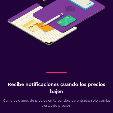
Carga de vehículos eléctricos
Estacionamiento gratuito
Estacionamiento privado
Servicio de traslado (cargo adicional)
Piscina y spa
Masajes
Bañera de hidromasaje
Toallas para piscina
Habitación
Recibe notificaciones cuando los precios
Enchufe cerca de la cama
bajen
Perchero
Cambios diarios de precios en tu bandeja de entrada: solo con las
Armario o clóset
alertas de precios.