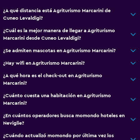
Senderismo
¿A qué distancia está Agriturismo Marcarini de
Bicicletas
Cuneo Levaldigi?
Pesca
¿Cuál es la mejor manera de llegar a Agriturismo
Ciclismo
Marcarini desde Cuneo Levaldigi?
Bingo
¿Se admiten mascotas en Agriturismo Marcarini?
Clases de cocina
Paseos a caballo
¿Hay wifi en Agriturismo Marcarini?
Bolera
¿A qué hora es el check-out en Agriturismo
Mesa de billar
Marcarini?
¿Cuánto cuesta una habitación en Agriturismo
Accesibilidad y adecuación
Marcarini?
Unidad ubicada en la planta baja
¿En cuántos operadores busca momondo hoteles en
Habitaciones para no fumadores disponibles
Neviglie?
Mascotas permitidas bajo consulta (pueden aplicar cargos
¿Cuándo actualizó momondo por última vez los
extra)