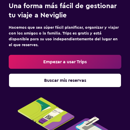
Una forma más fácil de gestionar
Masaje de pies
tu viaje a Neviglie
Botella de agua
Check-in/check-out privado
Hacemos que sea súper fácil planificar, organizar y viajar
con los amigos o la familia. Trips es gratis y está
Recepción 24 horas
disponible para su uso independientemente del lugar en
el que reserves.
Aire libre
Terraza/patio
Empezar a usar Trips
Sillas de playa
Terraza
Buscar mis reservas
Comedor al aire libre
Muebles de exterior
Jardín
Estacionamiento y transporte