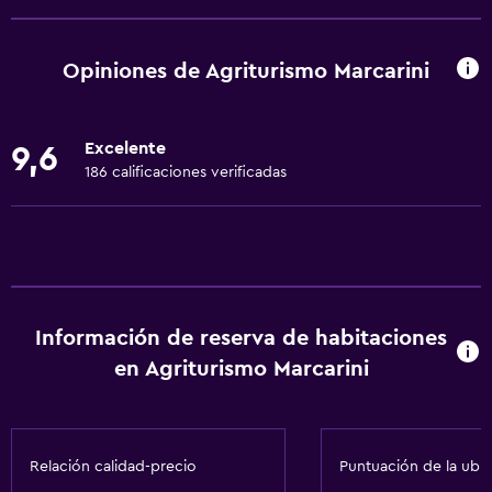
Wifi gratis
Wifi disponible en todas las instalaciones
Opiniones de Agriturismo Marcarini
Internet
Ropa de cama
Excelente
9,6
Toallas
186 calificaciones verificadas
Ventilador
Extinguidor
Artículos de aseo gratis
Champú
Información de reserva de habitaciones
Calefacción
en Agriturismo Marcarini
Gel de ducha
Papeleras
Acondicionador
Relación calidad-precio
Puntuación de la ubi