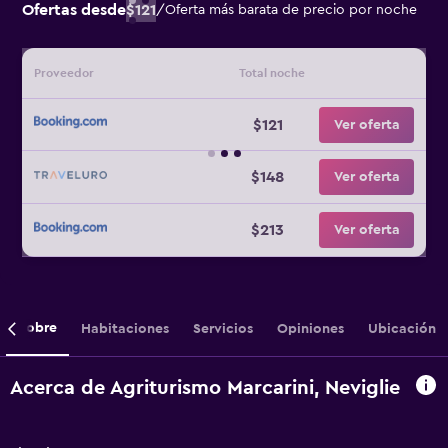
Ofertas desde
$121
/
Oferta más barata de precio por noche
Proveedor
Total noche
$121
Ver oferta
$148
Ver oferta
$213
Ver oferta
Sobre
Habitaciones
Servicios
Opiniones
Ubicación
Acerca de Agriturismo Marcarini, Neviglie