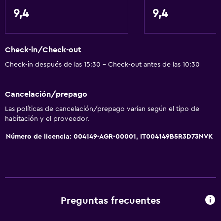
Comedor
9,4
9,4
Copas
Tetera eléctrica
Check-in/Check-out
Minibar
Check-in después de las 15:30 - Check-out antes de las 10:30
Menús para dietas especiales (bajo petición)
Bar de tapas
Cancelación/prepago
Restaurante
Las políticas de cancelación/prepago varían según el tipo de
Bar/lounge
habitación y el proveedor.
Tetera/cafetera
Número de licencia: 004149-AGR-00001, IT004149B5R3D73NVK
Tetera
Nevera
Cafetera
Preguntas frecuentes
Actividades