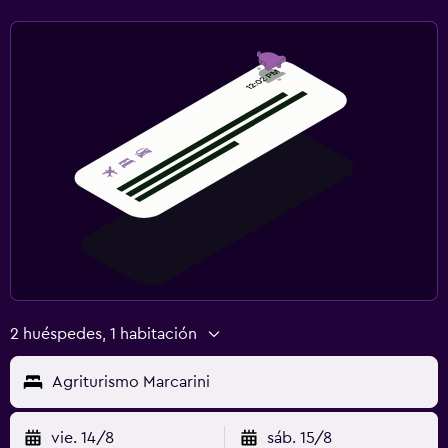
Salud y seguridad
Limpieza diaria
Botiquín de primeros auxilios
Mosquitera
Gimnasio
Tenis
Squash
Lavandería
Plancha y tabla de planchar
2 huéspedes, 1 habitación
Zona de trabajo
Agriturismo Marcarini
Escritorio
vie. 14/8
sáb. 15/8