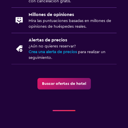
con cancelación gratis.
Baño privado
Millones de opiniones
General
Mira las puntuaciones basadas en millones de
opiniones de huéspedes reales.
Vista a una calle tranquila
Piso de parquet o madera noble
Alertas de precios
¿Aún no quieres reservar?
Pantuflas
Crea una alerta de precios
para realizar un
Vista al patio interior
seguimiento.
Posibilidad de habitaciones conectadas
Solárium
Espacio de almacenamiento
Buscar ofertas de hotel
Servicios y facilidades
Servicio de conserjería
Mostrador de información turística
Acceso con llave