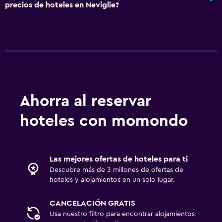
precios de hoteles en Neviglie?
Solo adultos
Almohada sin plumas
Plantas superiores accesibles por escaleras
Áreas designadas para fumadores
Entrada privada
Ahorra al reservar
Baño
hoteles con momondo
Ducha
Gorro de baño
Bidé
Las mejores ofertas de hoteles para ti
Secador de pelo
Descubre más de 3 millones de ofertas de
hoteles y alojamientos en un solo lugar.
Aseo
Bañera al aire libre
CANCELACIÓN GRATIS
Papel higiénico
Usa nuestro filtro para encontrar alojamientos