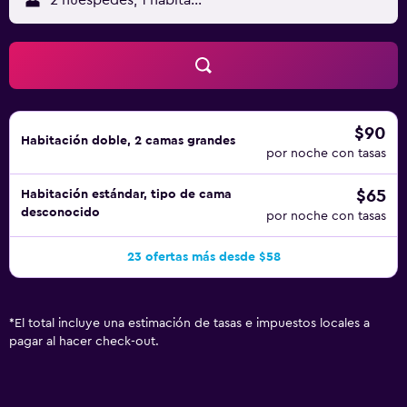
2 huéspedes, 1 habitación
por estancia. Los servicios de ocio y esparcimiento en
este motel incluyen una piscina al aire libre. No se permite
la entrada a la piscina y al hidromasaje de niños menores
de 16 años sin la supervisión de un adulto.
$90
Habitación doble, 2 camas grandes
por noche con tasas
$65
Habitación estándar, tipo de cama
desconocido
por noche con tasas
23 ofertas más desde $58
*
El total incluye una estimación de tasas e impuestos locales a
pagar al hacer check-out.