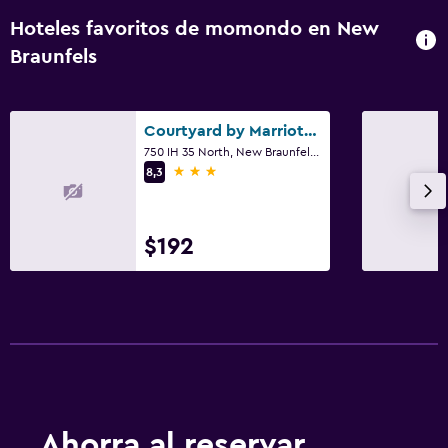
Hoteles favoritos de momondo en New
Braunfels
Courtyard by Marriott New Braunfels River Village
750 IH 35 North, New Braunfels, TX
3 estrellas
8,3
$192
Ahorra al reservar