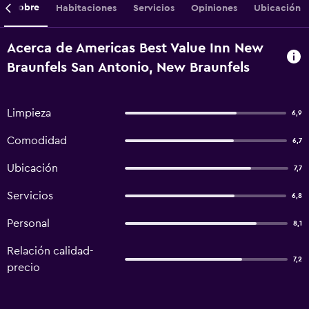
Sobre
Habitaciones
Servicios
Opiniones
Ubicación
Acerca de Americas Best Value Inn New
Braunfels San Antonio, New Braunfels
Limpieza
6,9
Comodidad
6,7
Ubicación
7,7
Servicios
6,8
Personal
8,1
Relación calidad-
7,2
precio