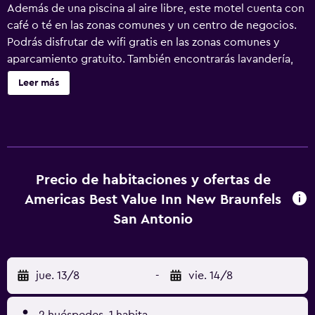
Además de una piscina al aire libre, este motel cuenta con
café o té en las zonas comunes y un centro de negocios.
Podrás disfrutar de wifi gratis en las zonas comunes y
aparcamiento gratuito. También encontrarás lavandería,
servicio de recepción 24 horas y check-out exprés. Se
Leer más
incluye un único servicio de limpieza durante la estancia.
Americas Best Value Inn New Braunfels San Antonio ofrece
33 alojamientos con aire acondicionado, con acceso por
pasillos exteriores y cafetera y tetera y secador de pelo.
Se ofrece televisión por cable. Los huéspedes pueden
utilizar los siguientes servicios disponibles en las
Precio de habitaciones y ofertas de
habitaciones: frigorífico y microondas. Los baños están
Americas Best Value Inn New Braunfels
equipados con ducha y bañera combinadas y artículos de
San Antonio
higiene personal gratuitos. Este motel en New Braunfels
ofrece acceso a Internet wifi gratis. Los servicios para las
personas de negocios incluyen escritorio y teléfono; se
jue. 13/8
-
vie. 14/8
ofrecen llamadas locales gratuitas (pueden existir
restricciones). Es posible solicitar cambio de toallas y
cambio de sábanas. Se ofrece servicio de limpieza una vez