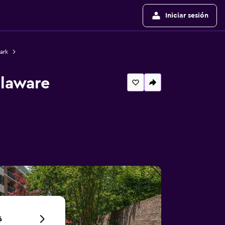
Iniciar sesión
ark
elaware
6