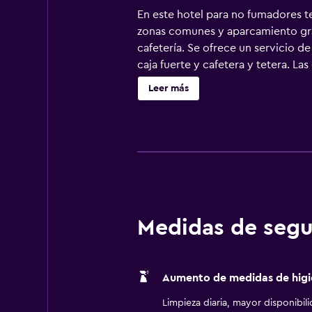
En este hotel para no fumadores ten
zonas comunes y aparcamiento grat
cafetería. Se ofrece un servicio d
caja fuerte y cafetera y tetera. L
pantalla plana de 37 pulgadas con
Leer más
personal gratuitos y secador de pe
especialmente pensadas para las pe
incluyen periódicos gratuitos ent
de sábanas. Se ofrece servicio de 
practicar las actividades de ocio 
aplique un recargo).
Medidas de segu
Aumento de medidas de higi
Limpieza diaria, mayor disponibil