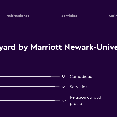
Habitaciones
Servicios
Opin
ard by Marriott Newark-Unive
Comodidad
8,8
Servicios
9,4
Relación calidad-
9,3
precio