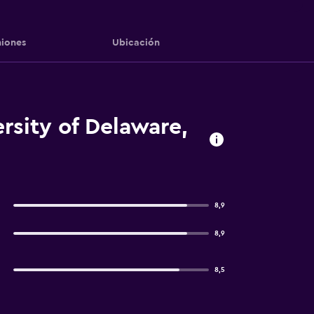
iones
Ubicación
rsity of Delaware,
8,9
8,9
8,5