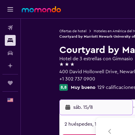
Vuelos
Ofertas de hotel
Hoteles en América del 
Courtyard by Marriott Newark-University o
Alojamientos
Courtyard by Mar
Autos
Hotel de 3 estrellas con Gimnasio
3 estrellas
Planifica con IA
400 David Hollowell Drive, Newark
+1 302 737 0900
Trips
Muy bueno
129 calificacione
8,8
Español
sáb. 15/8
-
2 huéspedes, 1 habitación