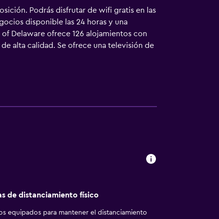
ición. Podrás disfrutar de wifi gratis en las
ocios disponible las 24 horas y una
y of Delaware ofrece 126 alojamientos con
de alta calidad. Se ofrece una televisión de
ñera combinadas, artículos de higiene
 wifi gratis. Entre las comodidades
oficina y teléfono. Las habitaciones también
ar juegos de cama hipoalergénicos y cambio
o en este hotel incluyen gimnasio. Se pueden
o cerca del alojamiento (es posible que se
as de distanciamiento físico
los equipados para mantener el distanciamiento