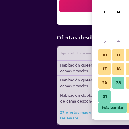
Bus
L
M
$119
Ofertas desde
/
Oferta má
3
4
Tipo de habitación
Proveedo
10
11
Habitación queen, 2
17
18
camas grandes
Habitación queen, 2
24
25
camas grandes
Habitación doble, tipo
31
de cama desconocido
Más barato
27 ofertas más de Courtyard by Mar
Delaware