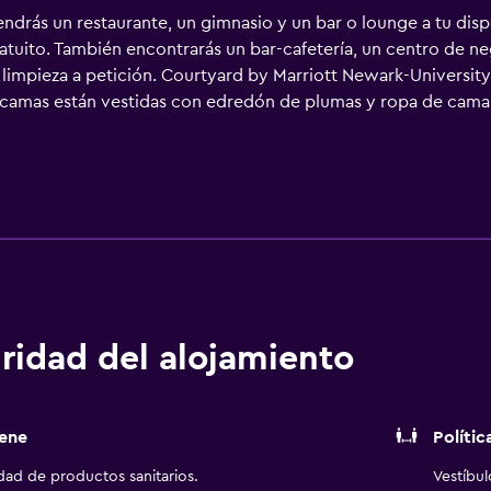
drás un restaurante, un gimnasio y un bar o lounge a tu dispos
uito. También encontrarás un bar-cafetería, un centro de neg
e limpieza a petición. Courtyard by Marriott Newark-Universit
as camas están vestidas con edredón de plumas y ropa de cama 
 canales por cable. Los baños están equipados con ducha y ba
lo. Este hotel en Newark ofrece acceso a Internet por cable y
rsonas en viaje de negocios se incluyen escritorio, sillas de 
re semana y tabla de planchar con plancha. Es posible solicit
limpieza todos los días. Los servicios de ocio y esparcimient
y esparcimiento que se indican más abajo en las instalaciones 
ridad del alojamiento
ene
Polític
idad de productos sanitarios.
Vestíbu