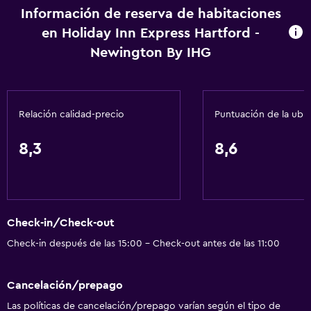
Accesibilidad
Información de reserva de habitaciones
en Holiday Inn Express Hartford -
Lavabo bajo
Newington By IHG
Ascensor
Inodoro con barras de apoyo
Áreas designadas para fumadores
Relación calidad-precio
Puntuación de la ubi
Baño
8,3
8,6
Tina de baño
Secador de pelo
Aseo
Check-in/Check-out
Ducha
Check-in después de las 15:00 - Check-out antes de las 11:00
Inodoro con cisterna alta
Baño privado
Cancelación/prepago
Las políticas de cancelación/prepago varían según el tipo de