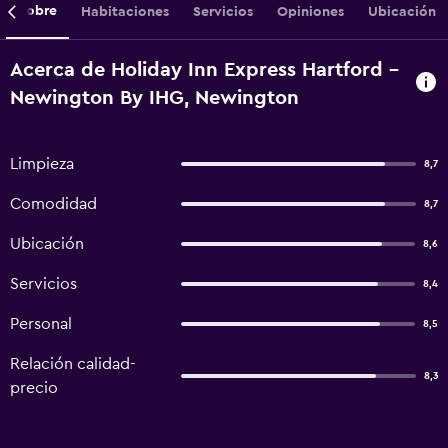
Sobre
Habitaciones
Servicios
Opiniones
Ubicación
Acerca de Holiday Inn Express Hartford -
Newington By IHG, Newington
Limpieza
8,7
Comodidad
8,7
Ubicación
8,6
Servicios
8,4
Personal
8,5
Relación calidad-
8,3
precio