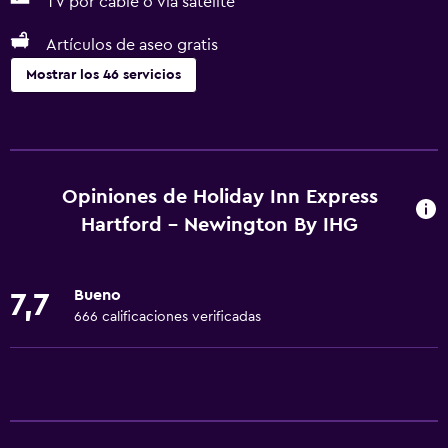
TV por cable o vía satélite
Artículos de aseo gratis
Mostrar los 46 servicios
Servicios básicos
Wifi gratis
Wifi disponible en todas las instalaciones
Opiniones de Holiday Inn Express
Internet
Hartford - Newington By IHG
Aire acondicionado
Artículos de aseo gratis
Bueno
7,7
Calefacción
666 calificaciones verificadas
Adaptador
Accesibilidad y adecuación
Para no fumadores