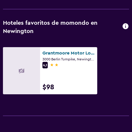
Sillas de playa
Habitación
Hoteles favoritos de momondo en
Newington
Despertador
Gimnasio
Grantmoore Motor Lodge
Gimnasio
3000 Berlin Turnpike, Newington, CT
2 estrellas
4,1
$98