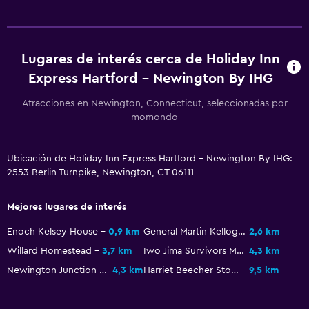
Zoológico
Golf
Lugares de interés cerca de Holiday Inn
General
Express Hartford - Newington By IHG
Teléfono
Atracciones en Newington, Connecticut, seleccionadas por
Posibilidad de habitaciones conectadas
momondo
Piscina
Ubicación de Holiday Inn Express Hartford - Newington By IHG:
2553 Berlin Turnpike, Newington, CT 06111
Piscina climatizada
Piscina (cubierta)
Mejores lugares de interés
Enoch Kelsey House
0,9 km
General Martin Kellogg House
2,6 km
Estacionamiento y transporte
Willard Homestead
3,7 km
Iwo Jima Survivors Memorial Park
4,3 km
Estacionamiento gratuito
Newington Junction Railroad Depot
4,3 km
Harriet Beecher Stowe House
9,5 km
Aire libre