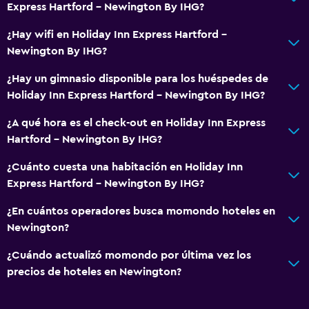
Express Hartford - Newington By IHG?
Servicios y facilidades
¿Hay wifi en Holiday Inn Express Hartford -
Centro de negocios
Newington By IHG?
Instalaciones para reuniones
¿Hay un gimnasio disponible para los huéspedes de
Recepción 24 horas
Holiday Inn Express Hartford - Newington By IHG?
¿A qué hora es el check-out en Holiday Inn Express
Lavandería
Hartford - Newington By IHG?
Lavandería
¿Cuánto cuesta una habitación en Holiday Inn
Plancha y tabla de planchar
Express Hartford - Newington By IHG?
¿En cuántos operadores busca momondo hoteles en
Zona de trabajo
Newington?
Fax/fotocopiadora
¿Cuándo actualizó momondo por última vez los
Escritorio
precios de hoteles en Newington?
Actividades