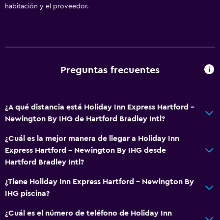
Comedor
habitación y el proveedor.
Nevera
Cafetera
Máquina expendedora (bebidas)
Máquina expendedora (botanas)
Preguntas frecuentes
Sistema de entretenimiento
TV por cable o vía satélite
¿A qué distancia está Holiday Inn Express Hartford -
Newington By IHG de Hartford Bradley Intl?
TV de pantalla plana
Sala de estar/TV compartida
¿Cuál es la mejor manera de llegar a Holiday Inn
Express Hartford - Newington By IHG desde
Hartford Bradley Intl?
Salud y seguridad
Limpieza diaria
¿Tiene Holiday Inn Express Hartford - Newington By
IHG piscina?
Caja fuerte
Botiquín de primeros auxilios
¿Cuál es el número de teléfono de Holiday Inn