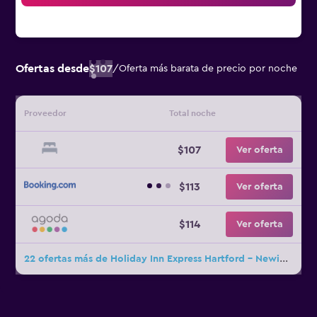
Ofertas desde
$107
/
Oferta más barata de precio por noche
Proveedor
Total noche
$107
Ver oferta
$113
Ver oferta
$114
Ver oferta
22 ofertas más de Holiday Inn Express Hartford - Newington By IHG