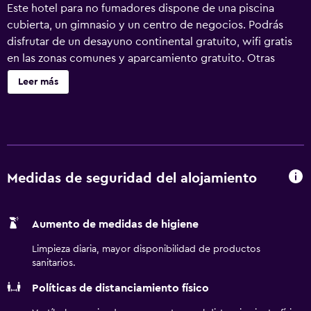
Este hotel para no fumadores dispone de una piscina
cubierta, un gimnasio y un centro de negocios. Podrás
disfrutar de un desayuno continental gratuito, wifi gratis
en las zonas comunes y aparcamiento gratuito. Otras
instalaciones incluyen una sala de reuniones, servicio de
Leer más
tintorería y lavandería. Holiday Inn Express Hartford –
Newington, by IHG ofrece 99 alojamientos con aire
acondicionado, periódicos gratuitos y cafetera y tetera.
Se ofrece una televisión de pantalla plana de 32 pulgadas
con canales por satélite de suscripción. Los baños están
equipados con ducha y bañera combinadas, artículos de
Medidas de seguridad del alojamiento
higiene personal gratuitos y secador de pelo. Los
huéspedes pueden navegar por la web gracias a nuestro
Aumento de medidas de higiene
acceso a Internet wifi gratis. Los servicios para las
personas de negocios incluyen teléfono con llamadas
Limpieza diaria, mayor disponibilidad de productos
locales gratuitas (pueden existir restricciones). Se ofrece
sanitarios.
servicio de limpieza todos los días. Los servicios de ocio y
Políticas de distanciamiento físico
esparcimiento en este hotel incluyen una piscina cubierta
y gimnasio.