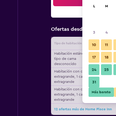
Bus
L
M
$50
Ofertas desde
/
Oferta má
3
4
Tipo de habitación
Proveedo
10
11
Habitación estándar,
17
18
tipo de cama
desconocido
24
25
Habitación con cama
extragrande, 1 cama
extragrande
31
Habitación con cama
Más barato
extragrande, 1 cama
extragrande
12 ofertas más de Home Place Inn