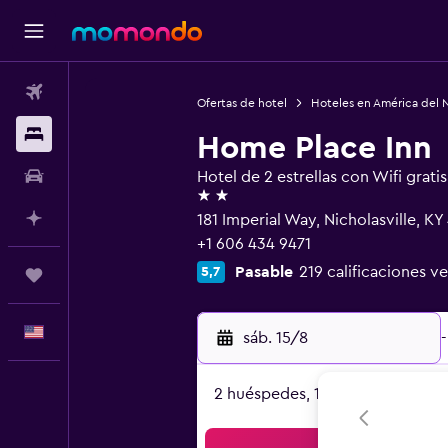
Vuelos
Ofertas de hotel
Hoteles en América del 
Alojamientos
Home Place Inn
Autos
Hotel de 2 estrellas con Wifi gratis
2 estrellas
Planifica con IA
181 Imperial Way, Nicholasville, K
+1 606 434 9471
Pasable
219 calificaciones ve
5,7
Trips
Español
sáb. 15/8
-
2 huéspedes, 1 habitación