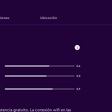
iones
Ubicación
6,4
6,0
6,9
encia gratuito. La conexión wifi en las