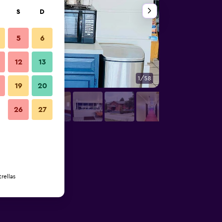
S
D
5
6
12
13
1/58
Otros
19
20
26
27
rellas