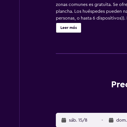
zonas comunes es gratuita. Se ofre
plancha. Los huéspedes pueden nave
personas, o hasta 6 dispositivos))
Leer más
Pre
sáb. 15/8
-
dom.