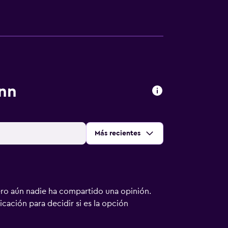
nn
Ordenar por
:
Más recientes
ero aún nadie ha compartido una opinión.
bicación para decidir si es la opción