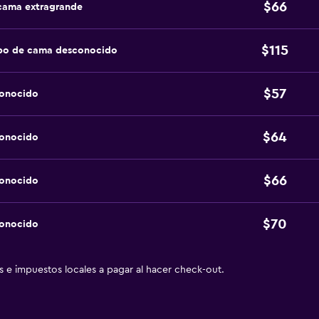
$66
 cama extragrande
$115
ipo de cama desconocido
$57
conocido
$64
conocido
$66
conocido
$70
conocido
as e impuestos locales a pagar al hacer check-out.