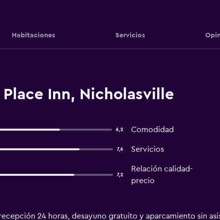
Habitaciones
Servicios
Opin
lace Inn, Nicholasville
Comodidad
6,2
Servicios
7,6
Relación calidad-
7,2
precio
recepción 24 horas, desayuno gratuito y aparcamiento sin asist