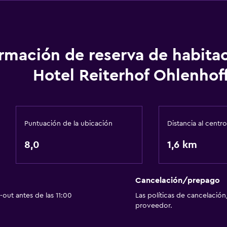
Cocineta
Comedor
ormación de reserva de habita
Servicio de entrega de 
Hotel Reiterhof Ohlenhof
 (pueden aplicar cargos extra)
Almuerzos para llevar
Menús para dietas especi
La comida se puede entr
Puntuación de la ubicación
Distancia al centro
Máquina expendedora (b
8,0
1,6 km
Máquina expendedora (b
Cancelación/prepago
out antes de las 11:00
Las políticas de cancelación
proveedor.
Actividades
Senderismo