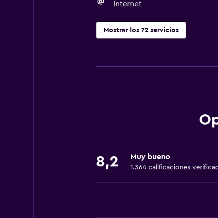
Internet
Mostrar los 72 servicios
Servicios básicos
Wifi gratis
Wifi disponible en todas las instal
Internet
Ropa de cama
Op
Toallas
Extinguidor
Muy bueno
8,2
Artículos de aseo gratis
1.364 calificaciones verifica
Champú
Alarma de humo
Calefacción