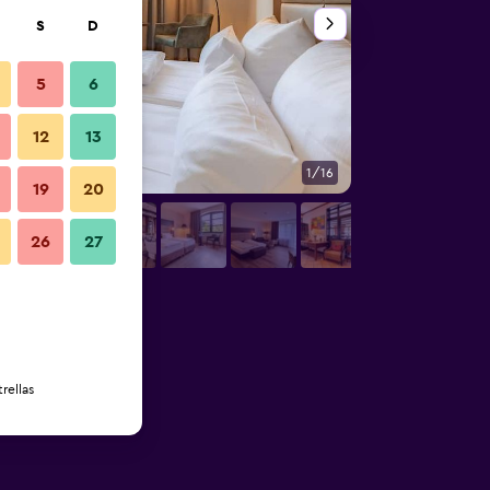
S
D
5
6
12
13
1/16
Edificio
19
20
26
27
rellas