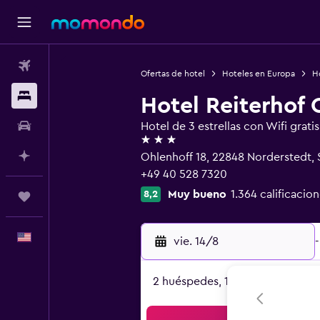
Vuelos
Ofertas de hotel
Hoteles en Europa
H
Alojamientos
Hotel Reiterhof 
Autos
Hotel de 3 estrellas con Wifi gratis
3 estrellas
Planifica con IA
Ohlenhoff 18, 22848 Norderstedt, 
+49 40 528 7320
Muy bueno
1.364 calificacion
8,2
Trips
Español
vie. 14/8
-
2 huéspedes, 1 habitación