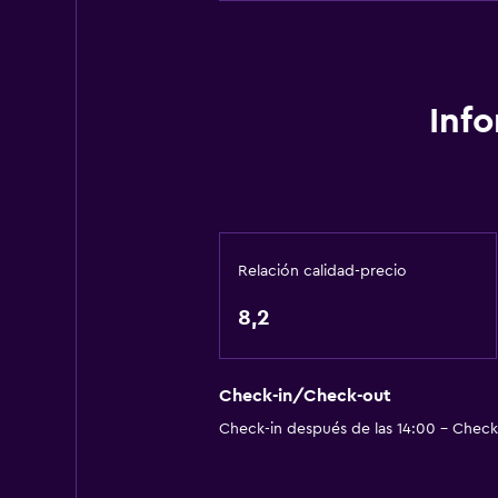
Gel de ducha
Papeleras
Accesibilidad y adecuación
Inf
Unidad ubicada en la planta baja
Mascotas permitidas bajo consulta
Ascensor
Ascensor disponible
Relación calidad-precio
Hipoalergénico
8,2
Estacionamiento accesible
Para no fumadores
Áreas designadas para fumadores
Check-in/Check-out
Check-in después de las 14:00 - Check-
Baño
Ducha