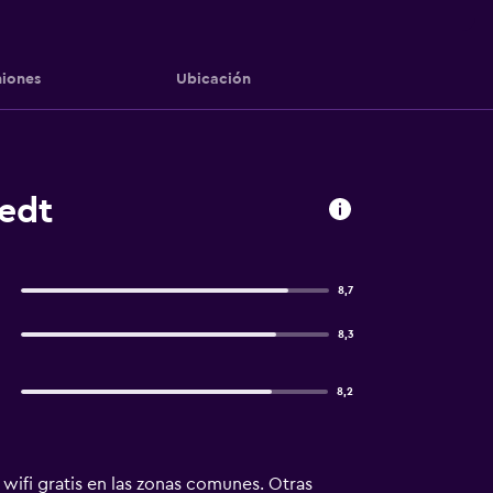
iones
Ubicación
tedt
8,7
8,3
8,2
wifi gratis en las zonas comunes. Otras