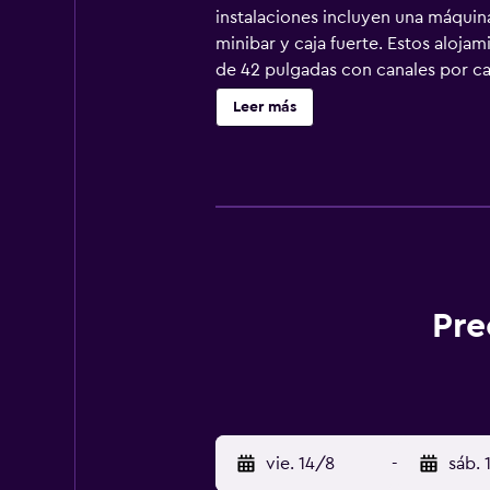
instalaciones incluyen una máquin
minibar y caja fuerte. Estos alojam
de 42 pulgadas con canales por ca
huéspedes pueden navegar por la w
Leer más
gratuita y cafetera y tetera. Es p
limpieza todos los días. Se pueden
del alojamiento (es posible que se
Pre
vie. 14/8
-
sáb. 