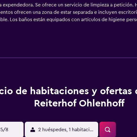
a expendedora. Se ofrece un servicio de limpieza a petición. 
ientos ofrecen una zona de estar separada e incluyen escritori
ble. Los baños están equipados con artículos de higiene perso
eb gracias a nuestro acceso a Internet wifi gratis. Las habit
osible solicitar juegos de cama hipoalergénicos y tabla de plan
 practicar las actividades de ocio y esparcimiento que se indi
 aplique un recargo).
cio de habitaciones y ofertas
Reiterhof Ohlenhoff
15/8
2 huéspedes, 1 habitación