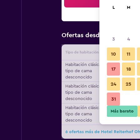
Bus
L
M
$100
Ofertas desde
/
Oferta m
3
4
Tipo de habitación
Proveedo
10
11
Habitación clásica,
17
18
tipo de cama
desconocido
24
25
Habitación clásica,
tipo de cama
desconocido
31
Habitación clásica,
Más barato
tipo de cama
desconocido
6 ofertas más de Hotel Reiterhof Oh