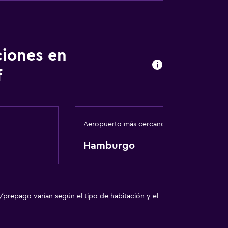
ciones en
comida
f
ales (bajo petición)
egar en el alojamiento
Aeropuerto más cercano
ebidas)
Hamburgo
otanas)
/prepago varían según el tipo de habitación y el