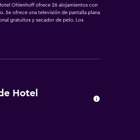
Hotel Ohlenhoff ofrece 26 alojamientos con
o. Se ofrece una televisión de pantalla plana
nal gratuitos y secador de pelo. Los
aciones también incluyen botella de agua
char con plancha. Se ofrece servicio de
can más abajo en las instalaciones o cerca
 de Hotel