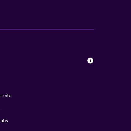
atuito
a
atis