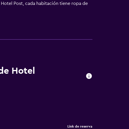
n Hotel Post, cada habitación tiene ropa de
actividades en Nordhalben y alrededores,
 el alojamiento ofrece servicio de traslado
 de Hotel
Link de reserva