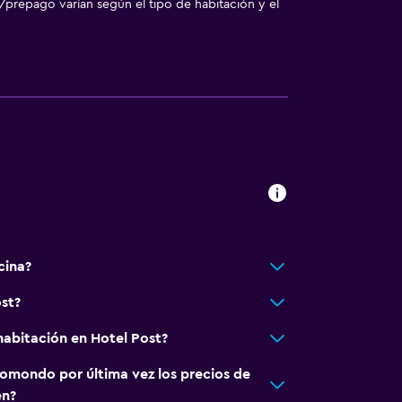
/prepago varían según el tipo de habitación y el
a
sporte
lle
con cargos)
o
cina?
st?
abitación en Hotel Post?
omondo por última vez los precios de
en?