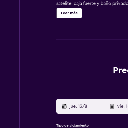
satélite, caja fuerte y baño priva
cama y toallas. En el alojamiento 
Leer más
como senderismo, esquí y ciclismo.
de pago para ir o volver del aerop
Pre
jue. 13/8
-
vie. 
Tipo de alojamiento