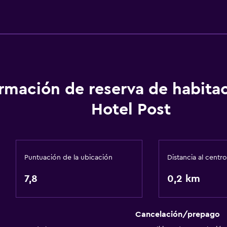
Baño
ormación de reserva de habita
Ducha
Hotel Post
Secador de pelo
Aseo
Papel higiénico
Puntuación de la ubicación
Distancia al centro
a
Baño privado
7,8
0,2 km
Cancelación/prepago
Habitación