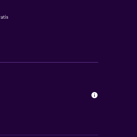
atis
tes acuáticos