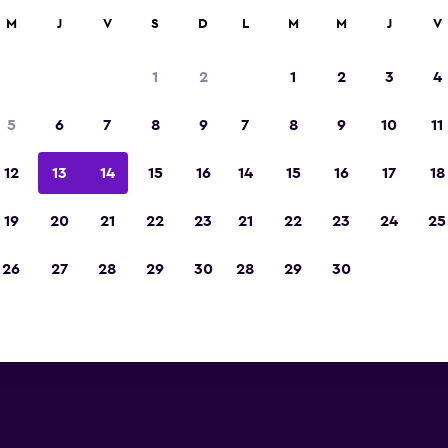
car
M
J
V
S
D
L
M
M
J
V
1
2
1
2
3
4
s barata de precio por noche
5
6
7
8
9
7
8
9
10
11
r
Total noche
12
13
14
15
16
14
15
16
17
18
$117
Ver oferta
19
20
21
22
23
21
22
23
24
25
26
27
28
29
30
28
29
30