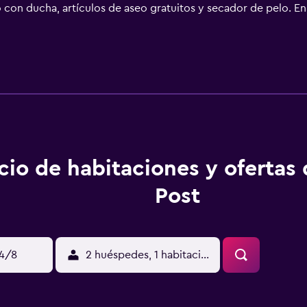
do con ducha, artículos de aseo gratuitos y secador de pelo. E
se sirve un desayuno a la carta. La clientela puede practicar 
 El aeropuerto (Aeropuerto de Erfurt-Weimar) está a 114 km, y
uerto.
cio de habitaciones y ofertas
Post
14/8
2 huéspedes, 1 habitación