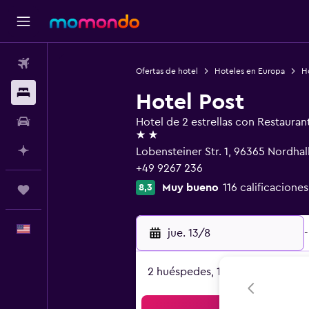
Vuelos
Ofertas de hotel
Hoteles en Europa
H
Alojamientos
Hotel Post
Autos
Hotel de 2 estrellas con Restauran
2 estrellas
Planifica con IA
Lobensteiner Str. 1, 96365 Nordhal
+49 9267 236
Muy bueno
116 calificaciones
8,3
Trips
Español
jue. 13/8
-
2 huéspedes, 1 habitación