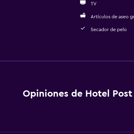
TV
Artículos de aseo gr
Secador de pelo
Actividades
Tienda de regalos
aciones
Senderismo
Ciclismo
Esquí
Opiniones de Hotel Post
Salón de belleza
Paseos a caballo
Instalaciones para depor