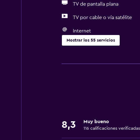
TV de pantalla plana
TV por cable o vía satélite
Internet
Mostrar los 55 servicios
Servicios básicos
Wifi gratis
Wifi disponible en todas las instal
Internet
Ropa de cama
Toallas
Extinguidor
Muy bueno
8,3
Artículos de aseo gratis
116 calificaciones verificadas
Champú