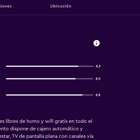
iones
Ubicación
8,3
8,0
8,8
 libres de humo y wifi gratis en todo el
miento dispone de cajero automático y
star, TV de pantalla plana con canales vía