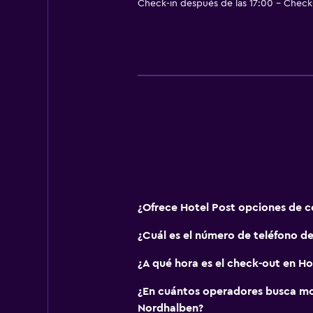
Check-in después de las 17:00 - Check-
Radio
TV de pantalla plana
TV por cable o vía satélite
TV
General
Ventana
Zona de estar
Casilleros
¿Ofrece Hotel Post opciones de 
Alfombrado
¿Cuál es el número de teléfono de
Accesibilidad y adecuación
¿A qué hora es el check-out en Ho
Silla para ducha
¿En cuántos operadores busca m
Para no fumadores
Nordhalben?