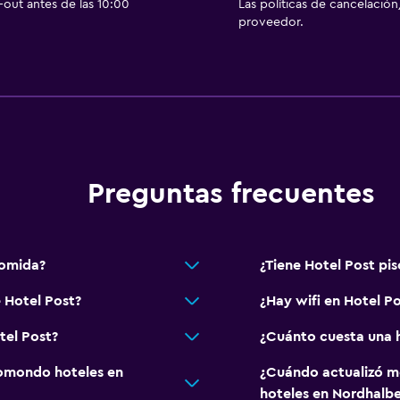
out antes de las 10:00
Las políticas de cancelación
proveedor.
Enchufe cerca de la cam
Despertador
Perchero
Armario o clóset
Estacionamiento y tran
Preguntas frecuentes
Estacionamiento en la ca
Traslado al aeropuerto (
Estacionamiento gratuit
comida?
¿Tiene Hotel Post pis
 Hotel Post?
¿Hay wifi en Hotel Po
Comedor
tel Post?
¿Cuánto cuesta una h
Almuerzos para llevar
omondo hoteles en
¿Cuándo actualizó m
Restaurante
hoteles en Nordhalb