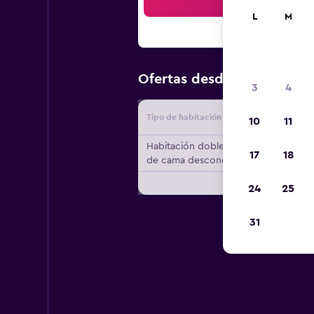
Bus
L
M
$117
Ofertas desde
/
Oferta má
3
4
Tipo de habitación
Proveedo
10
11
Habitación doble, tipo
17
18
de cama desconocido
24
25
31