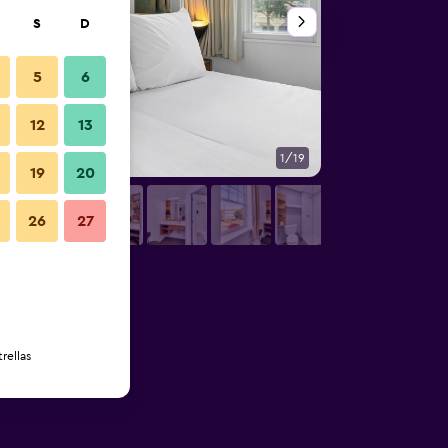
S
D
5
6
12
13
1/19
Otros
19
20
26
27
rellas