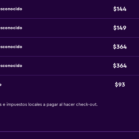
$144
esconocido
$149
esconocido
$364
esconocido
$364
esconocido
$93
e
as e impuestos locales a pagar al hacer check-out.