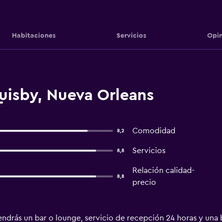
Habitaciones
Servicios
Opin
uisby, Nueva Orleans
Comodidad
8,2
Servicios
8,8
Relación calidad-
8,8
precio
ndrás un bar o lounge, servicio de recepción 24 horas y una b