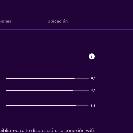
iones
Ubicación
8,3
8,1
8,5
iblioteca a tu disposición. La conexión wifi