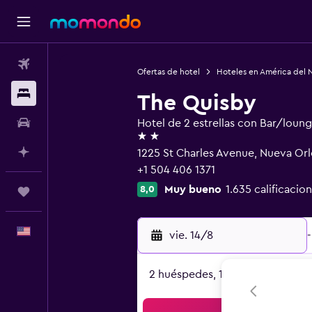
Vuelos
Ofertas de hotel
Hoteles en América del 
Alojamientos
The Quisby
Autos
Hotel de 2 estrellas con Bar/loun
2 estrellas
Planifica con IA
1225 St Charles Avenue, Nueva Orl
+1 504 406 1371
Muy bueno
1.635 calificacio
8,0
Trips
Español
vie. 14/8
-
2 huéspedes, 1 habitación