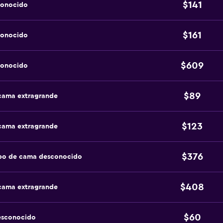
$141
conocido
$161
conocido
$609
conocido
$89
 cama extragrande
$123
 cama extragrande
$376
ipo de cama desconocido
$408
 cama extragrande
$60
esconocido