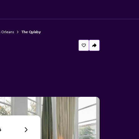
 Orleans
The Quisby
6