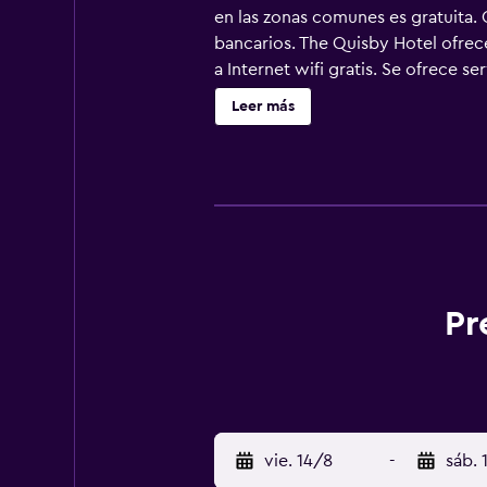
en las zonas comunes es gratuita. O
bancarios. The Quisby Hotel ofrec
a Internet wifi gratis. Se ofrece se
Leer más
Pr
vie. 14/8
-
sáb. 