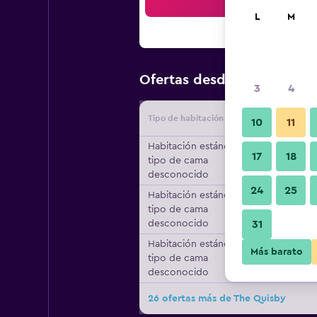
Bus
L
M
$60
Ofertas desde
/
Oferta má
3
4
Tipo de habitación
Proveedo
10
11
Habitación estándar,
17
18
tipo de cama
desconocido
24
25
Habitación estándar,
tipo de cama
desconocido
31
Habitación estándar,
Más barato
tipo de cama
desconocido
26 ofertas más de The Quisby