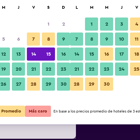
car
M
J
V
S
D
L
M
M
J
V
1
2
1
2
3
4
s barata de precio por noche
5
6
7
8
9
7
8
9
10
11
Habitación
r
Total noche
12
13
14
15
16
14
15
16
17
18
19
20
21
22
23
21
22
23
24
25
$60
Ver oferta
Fotos
26
27
28
29
30
28
29
30
$64
Ver oferta
Promedio
Más caro
En base a los precios promedio de hoteles de 3 est
$65
Ver oferta