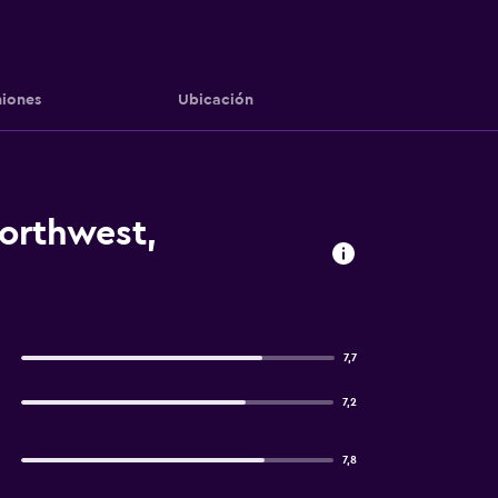
iones
Ubicación
orthwest,
7,7
7,2
7,8