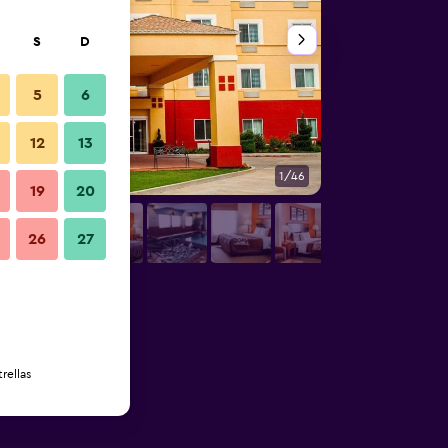
S
D
5
6
12
13
1/46
Lobby
19
20
26
27
rellas