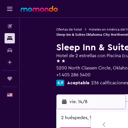
Vuelos
Ofertas de hotel
Hoteles en América del 
Sleep Inn & Suites Oklahoma City Northwest
Alojamientos
Sleep Inn & Sui
Autos
Hotel de 2 estrellas con Piscina (c
2 estrellas
Planifica con IA
5200 North Classen Circle, Oklaho
+1 405 286 5400
Trips
Aceptable
236 calificaciones
6,9
Español
vie. 14/8
-
2 huéspedes, 1 habitación