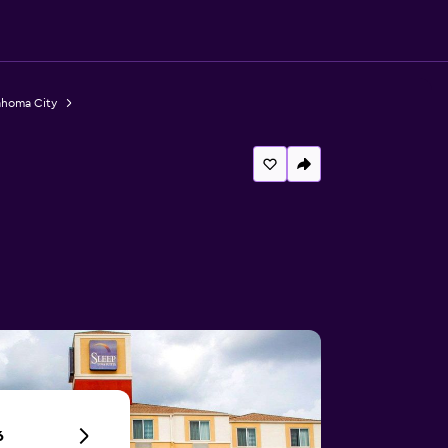
ahoma City
6