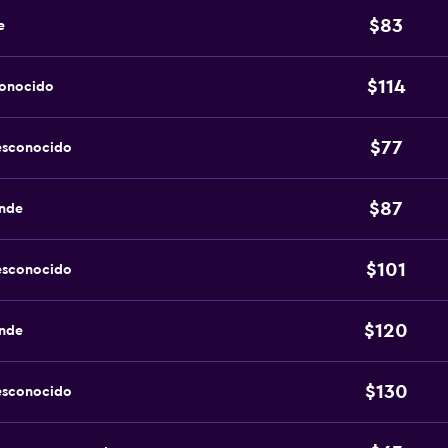
$83
e
$114
conocido
$77
esconocido
$87
ande
$101
esconocido
$120
ande
$130
esconocido