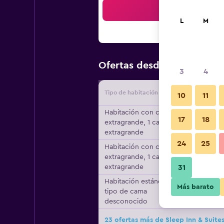
Bus
L
M
$63
Ofertas desde
/
Oferta má
3
4
Tipo de habitación
Proveedo
10
11
Habitación con cama
17
18
extragrande, 1 cama
extragrande
24
25
Habitación con cama
extragrande, 1 cama
extragrande
31
Habitación estándar,
Más barato
tipo de cama
desconocido
23 ofertas más de Sleep Inn & Suit