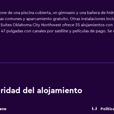
one de una piscina cubierta, un gimnasio y una bañera de hid
zonas comunes y aparcamiento gratuito. Otras instalaciones inc
 & Suites Oklahoma City Northwest ofrece 55 alojamientos con c
e 47 pulgadas con canales por satélite y películas de pago. Se
 y secador de pelo. Este hotel en Oklahoma City ofrece acces
cios incluyen escritorio y teléfono; se ofrecen llamadas locale
os los días. En el alojamiento hay piscina cubierta y bañera d
ridad del alojamiento
ene
Polític