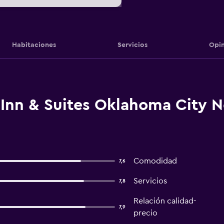
Habitaciones
Servicios
Opin
 Inn & Suites Oklahoma City N
Comodidad
7,6
Servicios
7,8
Relación calidad-
7,9
precio