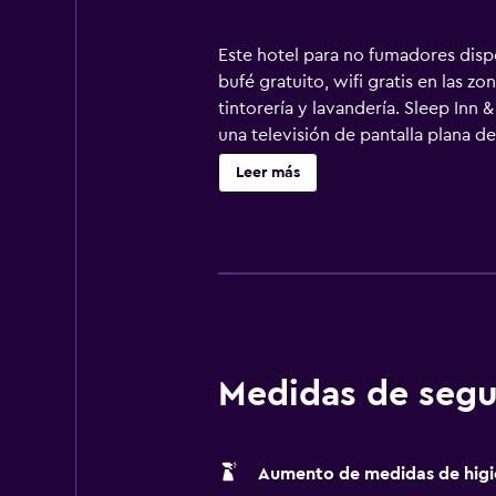
Este hotel para no fumadores disp
bufé gratuito, wifi gratis en las 
tintorería y lavandería. Sleep Inn
una televisión de pantalla plana d
están equipados con bañera o ducha
Leer más
servicios para las personas de nego
Se ofrece servicio de limpieza tod
esparcimiento incluyen gimnasio.
Medidas de segu
Aumento de medidas de higi