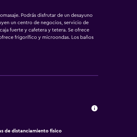
romasaje. Podrás disfrutar de un desayuno
luyen un centro de negocios, servicio de
aja fuerte y cafetera y tetera. Se ofrece
 ofrece frigorífico y microondas. Los baños
o a Internet por cable y wifi gratis. Los
s gratuitas (pueden existir restricciones).
e hidromasaje. Otros servicios de ocio y
as de distanciamiento físico