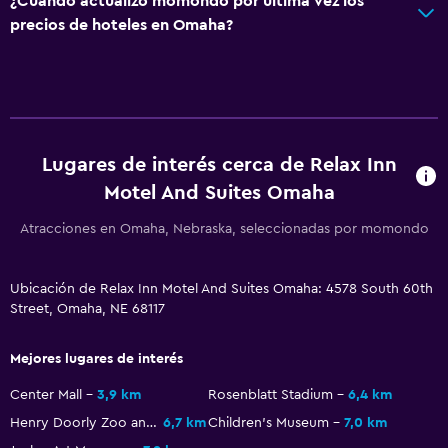
¿Cuándo actualizó momondo por última vez los
precios de hoteles en Omaha?
Cámaras CCTV en el exterior
Limpieza diaria
Cámaras CCTV en zonas comunes
Estacionamiento y transporte
Lugares de interés cerca de Relax Inn
Estacionamiento gratuito
Motel And Suites Omaha
Estacionamiento privado
Atracciones en Omaha, Nebraska, seleccionadas por momondo
Sistema de entretenimiento
Ubicación de Relax Inn Motel And Suites Omaha: 4578 South 60th
TV por cable o vía satélite
Street, Omaha, NE 68117
TV de pantalla plana
Mejores lugares de interés
Zona de trabajo
Center Mall
3,9 km
Rosenblatt Stadium
6,4 km
Fax/fotocopiadora
Henry Doorly Zoo and Aquarium
6,7 km
Children's Museum
7,0 km