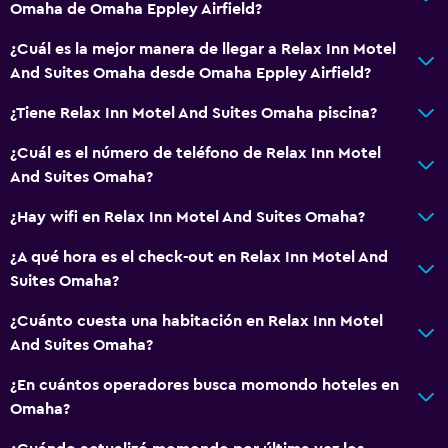
Omaha de Omaha Eppley Airfield?
Sofá
¿Cuál es la mejor manera de llegar a Relax Inn Motel
And Suites Omaha desde Omaha Eppley Airfield?
Habitación
Perchero
¿Tiene Relax Inn Motel And Suites Omaha piscina?
Enchufe cerca de la cama
¿Cuál es el número de teléfono de Relax Inn Motel
Armario o clóset
And Suites Omaha?
Despertador
¿Hay wifi en Relax Inn Motel And Suites Omaha?
¿A qué hora es el check-out en Relax Inn Motel And
Comedor
Suites Omaha?
Nevera
¿Cuánto cuesta una habitación en Relax Inn Motel
Máquina expendedora (bebidas)
And Suites Omaha?
Máquina expendedora (botanas)
¿En cuántos operadores busca momondo hoteles en
Microondas
Omaha?
Salud y seguridad