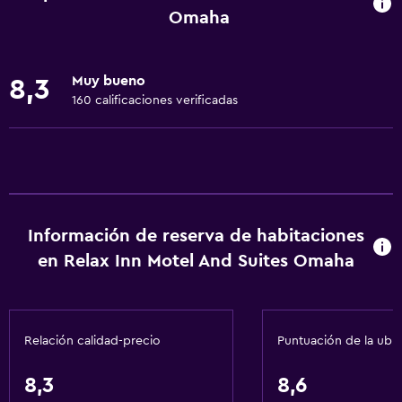
Ventilador
Omaha
Extinguidor
Aire acondicionado
Muy bueno
8,3
Artículos de aseo gratis
160 calificaciones verificadas
Alarma de humo
Calefacción
Papeleras
Accesibilidad y adecuación
Información de reserva de habitaciones
en Relax Inn Motel And Suites Omaha
Habitaciones para no fumadores disponibles
Accesibilidad
Lavabo bajo
Relación calidad-precio
Puntuación de la ubi
Inodoro con barras de apoyo
Estacionamiento accesible
8,3
8,6