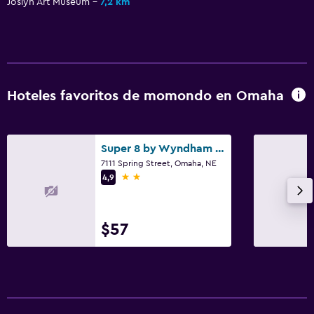
Joslyn Art Museum
7,2 km
Escritorio
Servicios y facilidades
Servicio de despertador
Recepción 24 horas
Hoteles favoritos de momondo en Omaha
Piscina y spa
Super 8 by Wyndham Omaha NE
Bañera de hidromasaje
7111 Spring Street, Omaha, NE
2 estrellas
4,9
Lavandería
Lavandería
$57
Actividades
Golf