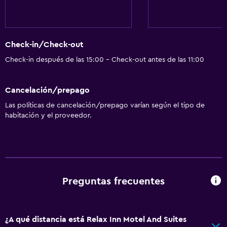
Áreas designadas para fumadores
Baño
Check-in/Check-out
Tina de baño
Check-in después de las 15:00 - Check-out antes de las 11:00
Secador de pelo
Aseo
Cancelación/prepago
Papel higiénico
Las políticas de cancelación/prepago varían según el tipo de
Inodoro con cisterna alta
habitación y el proveedor.
Baño privado
General
Chimenea
Preguntas frecuentes
Teléfono
Alfombrado
¿A qué distancia está Relax Inn Motel And Suites
Zona de estar