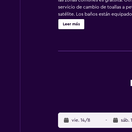
las zonas comunes es gratuita. Otra
servicio de cambio de toallas a pe
satélite. Los baños están equipad
acceso a Internet wifi gratis (velo
Leer más
cambio de sábanas. Se ofrece servi
indican más abajo en las instalaci
vie. 14/8
-
sáb. 