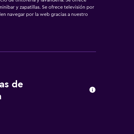
cio de tintorería y lavandería. Se ofrece
nibar y zapatillas. Se ofrece televisión por
en navegar por la web gracias a nuestro
os)). Es posible solicitar cambio de toallas y
vidades de ocio y esparcimiento que se
rgo).
tas de
a