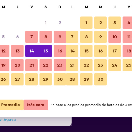
car
M
J
V
S
D
L
M
M
J
V
1
2
1
2
3
4
ás barata de precio por noche
5
6
7
8
9
7
8
9
10
11
Edificio
r
Total noche
12
13
14
15
16
14
15
16
17
18
19
20
21
22
23
21
22
23
24
25
$150
Ver oferta
Fotos
26
27
28
29
30
28
29
30
$165
Ver oferta
Promedio
$168
Más caro
Ver oferta
En base a los precios promedio de hoteles de 3 est
el Agava