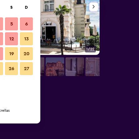
S
D
5
6
12
13
1/22
Otros
19
20
26
27
rellas