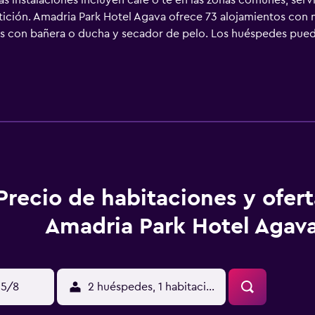
s instalaciones incluyen café o té en las zonas comunes, servi
tición. Amadria Park Hotel Agava ofrece 73 alojamientos con mi
os con bañera o ducha y secador de pelo. Los huéspedes pued
cidad: 250 Mbps o más (de 3 a 5 personas, o hasta 10 dispositiv
cio de limpieza todos los días. Se pueden practicar las acti
ones o cerca del alojamiento (es posible que se aplique un reca
Precio de habitaciones y ofer
Amadria Park Hotel Agav
15/8
2 huéspedes, 1 habitación