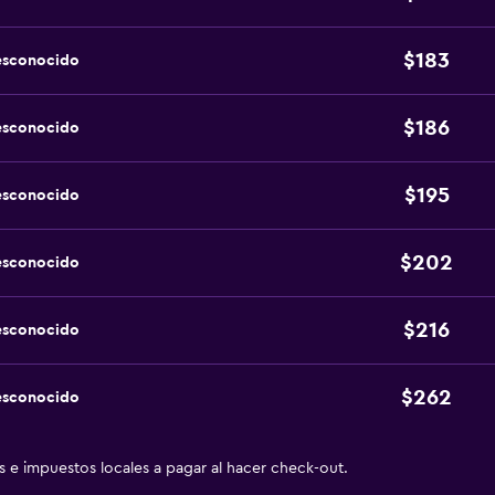
$183
esconocido
$186
esconocido
$195
esconocido
$202
esconocido
$216
esconocido
$262
esconocido
as e impuestos locales a pagar al hacer check-out.