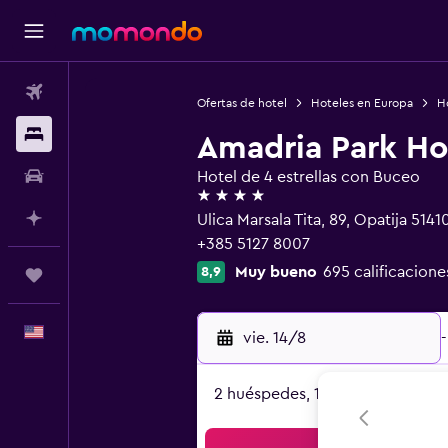
Vuelos
Ofertas de hotel
Hoteles en Europa
H
Alojamientos
Amadria Park Ho
Autos
Hotel de 4 estrellas con Buceo
4 estrellas
Planifica con IA
Ulica Marsala Tita, 89, Opatija 5141
+385 5127 8007
Muy bueno
695 calificacione
8,9
Trips
Español
vie. 14/8
-
2 huéspedes, 1 habitación