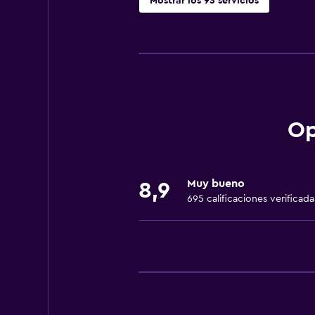
Mostrar los 93 servicios
Servicios básicos
Wifi gratis
Wifi disponible en todas las instal
Internet
Ropa de cama
Op
Toallas
Extinguidor
Muy bueno
8,9
Artículos de aseo gratis
695 calificaciones verificada
Champú
Alarma de humo
Calefacción
Adaptador
Gel de ducha