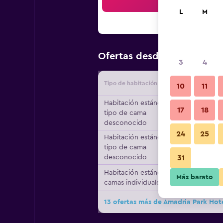
Bus
L
M
$150
Ofertas desde
/
Oferta m
3
4
Tipo de habitación
Proveedo
10
11
Habitación estándar,
17
18
tipo de cama
desconocido
24
25
Habitación estándar,
tipo de cama
desconocido
31
Habitación estándar, 2
Más barato
camas individuales
13 ofertas más de Amadria Park Hot