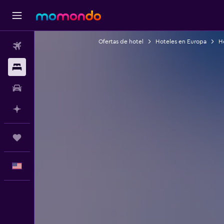
Ofertas de hotel
Hoteles en Europa
H
Vuelos
Alojamientos
Autos
Planifica con IA
Trips
Español