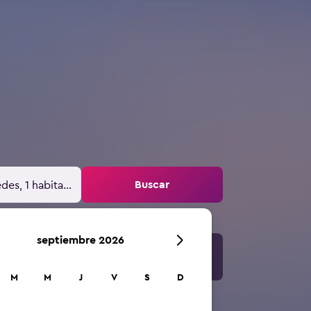
Buscar
des, 1 habitación
septiembre 2026
M
M
J
V
S
D