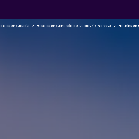
oteles en Croacia
Hoteles en Condado de Dubrovnik-Neretva
Hoteles en