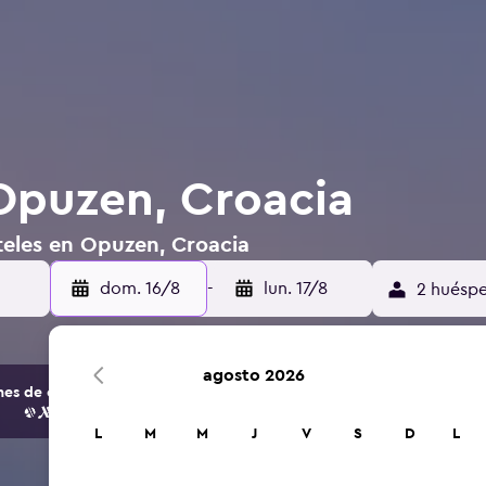
Opuzen, Croacia
teles en Opuzen, Croacia
dom. 16/8
-
lun. 17/8
2 huéspe
agosto 2026
s de opciones de hoteles y alojamientos.
L
M
M
J
V
S
D
L