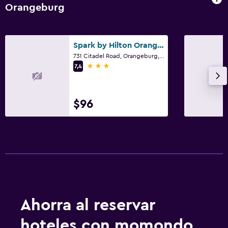
Orangeburg
Spark by Hilton Orangeburg
731 Citadel Road, Orangeburg, SC
3 estrellas
7,4
$96
Ahorra al reservar
hoteles con momondo