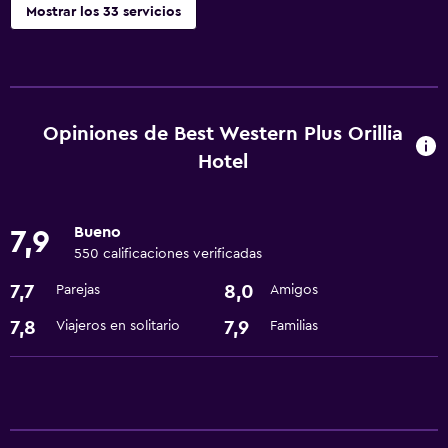
Mostrar los 33 servicios
Servicios y facilidades
Salas de conferencia
Cajero automático/banco
Opiniones de Best Western Plus Orillia
Centro de negocios
Hotel
Check-out exprés
Instalaciones para reuniones
Bueno
7,9
Servicio de habitaciones
550 calificaciones verificadas
Recepción 24 horas
7,7
8,0
Parejas
Amigos
7,8
7,9
Viajeros en solitario
Familias
Cocina
Nevera
Cafetera
Microondas