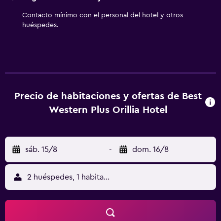
fantástica opción de ocio durante su estancia.
Contacto mínimo con el personal del hotel y otros
huéspedes.
Precio de habitaciones y ofertas de Best
Western Plus Orillia Hotel
sáb. 15/8
-
dom. 16/8
2 huéspedes, 1 habitación