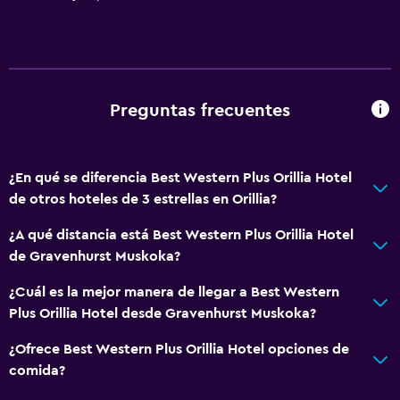
Paseo en moto de nieve
Servicios básicos
Wifi gratis
Preguntas frecuentes
Aire acondicionado
Artículos de aseo gratis
¿En qué se diferencia Best Western Plus Orillia Hotel
de otros hoteles de 3 estrellas en Orillia?
Piscina y spa
¿A qué distancia está Best Western Plus Orillia Hotel
Sauna
de Gravenhurst Muskoka?
Bañera de hidromasaje
¿Cuál es la mejor manera de llegar a Best Western
Plus Orillia Hotel desde Gravenhurst Muskoka?
Comedor
Restaurante
¿Ofrece Best Western Plus Orillia Hotel opciones de
comida?
Bar/lounge