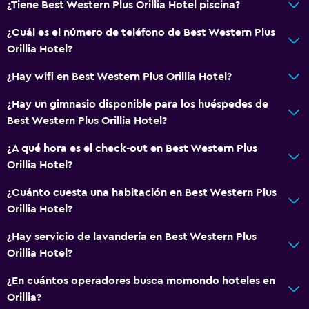
¿Tiene Best Western Plus Orillia Hotel piscina?
Salud y seguridad
¿Cuál es el número de teléfono de Best Western Plus
Limpieza diaria
Orillia Hotel?
Caja fuerte
¿Hay wifi en Best Western Plus Orillia Hotel?
Sistema de entretenimiento
¿Hay un gimnasio disponible para los huéspedes de
Best Western Plus Orillia Hotel?
TV por cable o vía satélite
¿A qué hora es el check-out en Best Western Plus
Baño
Orillia Hotel?
Secador de pelo
¿Cuánto cuesta una habitación en Best Western Plus
Orillia Hotel?
General
¿Hay servicio de lavandería en Best Western Plus
Espacio de almacenamiento
Orillia Hotel?
¿En cuántos operadores busca momondo hoteles en
Gimnasio
Orillia?
Gimnasio