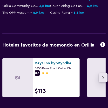
Orillia Community Centre Arena
3,8 km
Couchiching Golf and Country Club
4,2 km
The OPP Museum
4,9 km
Casino Rama
5,3 km
Hoteles favoritos de momondo en Orillia
Days Inn by Wyndham Orillia
5850 Rama Road, Orillia, ON
2 estrellas
8,3
$113