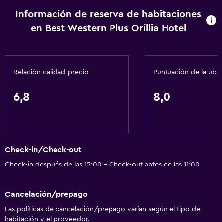
Cocineta
Información de reserva de habitaciones
en Best Western Plus Orillia Hotel
Accesibilidad y adecuación
Habitaciones para no fumadores disponibles
Accesibilidad
Relación calidad-precio
Puntuación de la ubi
Ascensor
6,8
8,0
Lavandería
Lavandería
Servicios de lavandería/tintorería
Check-in/Check-out
Plancha y tabla de planchar
Check-in después de las 15:00 - Check-out antes de las 11:00
Actividades
Cancelación/prepago
Snowboard
Las políticas de cancelación/prepago varían según el tipo de
Windsurf
habitación y el proveedor.