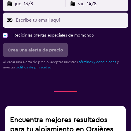
jue. 13/8
vie. 14/8
Recibir las ofertas especiales de momondo
Crea una alerta de precio
Al crear una alerta de precio, aceptas nuestros
términos y condiciones
y
nuestra
política de privacidad.
.
Encuentra mejores resultados
para tu alojamiento en Orsières