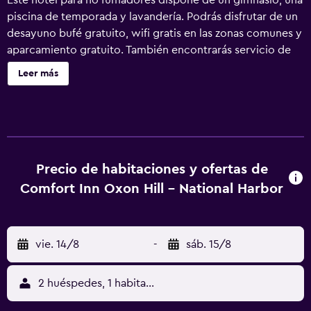
Este hotel para no fumadores dispone de un gimnasio, una
piscina de temporada y lavandería. Podrás disfrutar de un
desayuno bufé gratuito, wifi gratis en las zonas comunes y
aparcamiento gratuito. También encontrarás servicio de
recepción 24 horas, una caja fuerte en la recepción y un
Leer más
salón de eventos. Comfort Inn Oxon Hill - National Harbor
ofrece 123 alojamientos con cafetera y tetera y secador
de pelo. Se ofrece televisión por cable. Se ofrece
frigorífico y microondas. Las habitaciones disponen de
baño parcialmente abierto. Este hotel en Oxon Hill ofrece
acceso a Internet wifi gratis. Los servicios para las
Precio de habitaciones y ofertas de
personas de negocios incluyen escritorio con llamadas
Comfort Inn Oxon Hill - National Harbor
locales gratuitas (pueden existir restricciones). Las
habitaciones también incluyen tabla de planchar con
plancha y artículos de higiene personal gratuitos. Se
vie. 14/8
-
sáb. 15/8
ofrece servicio de limpieza todos los días. Los servicios de
ocio y esparcimiento en este hotel incluyen gimnasio y
piscina al aire libre de temporada.
2 huéspedes, 1 habitación