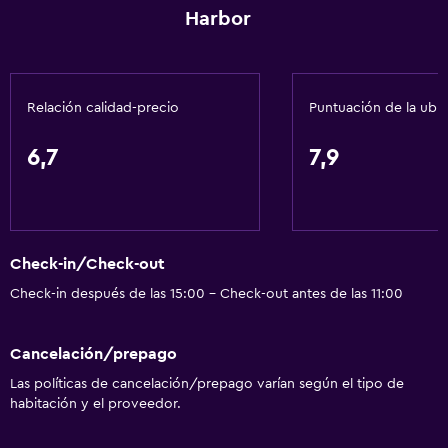
Harbor
Lavabo bajo
Ascensor
Inodoro con barras de apoyo
Relación calidad-precio
Puntuación de la ubi
Estacionamiento accesible
Áreas designadas para fumadores
6,7
7,9
Comedor
Tetera/cafetera
Check-in/Check-out
Nevera
Check-in después de las 15:00 - Check-out antes de las 11:00
Cafetera
Máquina expendedora (bebidas)
Cancelación/prepago
Máquina expendedora (botanas)
Las políticas de cancelación/prepago varían según el tipo de
Microondas
habitación y el proveedor.