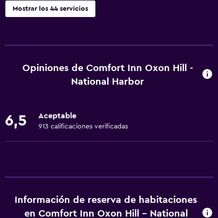
Mostrar los 44 servicios
Servicios básicos
Wifi gratis
Wifi disponible en todas las instalaciones
Opiniones de Comfort Inn Oxon Hill -
Internet
National Harbor
Extinguidor
Aire acondicionado
Aceptable
6,5
Artículos de aseo gratis
913 calificaciones verificadas
Alarma de humo
Calefacción
Accesibilidad y adecuación
Para no fumadores
Información de reserva de habitaciones
en Comfort Inn Oxon Hill - National
Accesibilidad