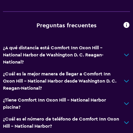
Salud y seguridad
Cámaras CCTV en el exterior
Limpieza diaria
Preguntas frecuentes
Botiquín de primeros auxilios
Cámaras CCTV en zonas comunes
¿A qué distancia está Comfort Inn Oxon Hill -
National Harbor de Washington D. C. Reagan-
Sistema de entretenimiento
National?
Radio
¿Cuál es la mejor manera de llegar a Comfort Inn
TV por cable o vía satélite
Oxon Hill - National Harbor desde Washington D. C.
TV
Reagan-National?
¿Tiene Comfort Inn Oxon Hill - National Harbor
Baño
piscina?
Secador de pelo
¿Cuál es el número de teléfono de Comfort Inn Oxon
Ducha
Hill - National Harbor?
Inodoro con cisterna alta