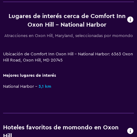
Zona de trabajo
Lugares de interés cerca de Comfort Inn
Fax/fotocopiadora
Oxon Hill - National Harbor
Escritorio
Atracciones en Oxon Hill, Maryland, seleccionadas por momondo
Gimnasio
Gimnasio
Ubicación de Comfort Inn Oxon Hill - National Harbor: 6363 Oxon
Hill Road, Oxon Hill, MD 20745
Tenis
Mejores lugares de interés
Estacionamiento y transporte
National Harbor
3,1 km
Estacionamiento gratuito
Hoteles favoritos de momondo en Oxon
Hill