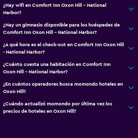
¿Hay wifi en Comfort Inn Oxon Hill - National
Harbor?
Actividades
Casino
¿Hay un gimnasio disponible para los huéspedes de
Comfort Inn Oxon Hill - National Harbor?
Golf
Bingo
¿A qué hora es el check-out en Comfort Inn Oxon Hill
- National Harbor?
Servicios y facilidades
¿Cuánto cuesta una habitación en Comfort Inn
Caja fuerte
Oxon Hill - National Harbor?
Instalaciones para reuniones
¿En cuántos operadores busca momondo hoteles en
Recepción 24 horas
Oxon Hill?
¿Cuándo actualizó momondo por última vez los
Lavandería
precios de hoteles en Oxon Hill?
Lavandería
Plancha y tabla de planchar