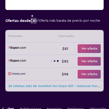
Ofertas desde
$81
/
Oferta más barata de precio por noche
Proveedor
Total noche
$81
Ver oferta
$82
Ver oferta
$98
Ver oferta
28 ofertas más de Comfort Inn Oxon Hill - National Harbor
Sobre
Habitaciones
Servicios
Opiniones
Ubicación