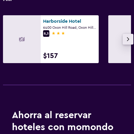
Harborside Hotel
6400 Oxon Hill Road, Oxon Hill, MD
3 estrellas
8,3
$157
Ahorra al reservar
hoteles con momondo