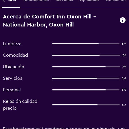
Acerca de Comfort Inn Oxon Hill -
National Harbor, Oxon Hill
Limpieza
6,9
Comodidad
7,0
Ubicación
7,9
Servicios
6,6
Personal
8,0
Relación calidad-
6,7
precio