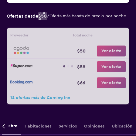
Ofertas desde
$50
/
Oferta más barata de precio por noche
Proveedor
Total noche
$50
Ver oferta
$58
Ver oferta
$66
Ver oferta
18 ofertas más de Corning Inn
Sobre
Habitaciones
Servicios
Opiniones
Ubicación