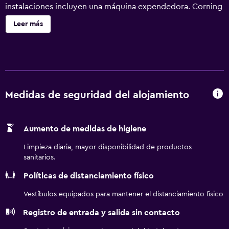
instalaciones incluyen una máquina expendedora. Corning
Inn ofrece 58 alojamientos con aire acondicionado,
Leer más
cafetera y tetera y secador de pelo. Se ofrece frigorífico y
microondas. Los baños están equipados con ducha y
bañera combinadas y artículos de higiene personal
gratuitos. Los huéspedes pueden navegar por la web
gracias a nuestro acceso a Internet wifi gratis. Se ofrece
una televisión de pantalla plana de 39 pulgadas con
Medidas de seguridad del alojamiento
canales por cable. Se ofrece servicio de limpieza todos los
días.
Aumento de medidas de higiene
Limpieza diaria, mayor disponibilidad de productos
sanitarios.
Políticas de distanciamiento físico
Vestíbulos equipados para mantener el distanciamiento físico
Registro de entrada y salida sin contacto