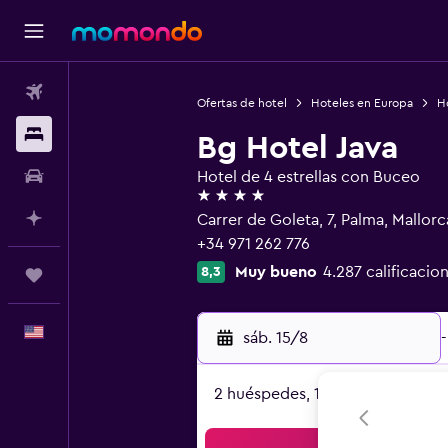
Vuelos
Ofertas de hotel
Hoteles en Europa
H
Alojamientos
Bg Hotel Java
Autos
Hotel de 4 estrellas con Buceo
4 estrellas
Planifica con IA
Carrer de Goleta, 7, Palma, Mallorc
+34 971 262 776
Muy bueno
4.287 calificacio
8,3
Trips
Español
sáb. 15/8
-
2 huéspedes, 1 habitación