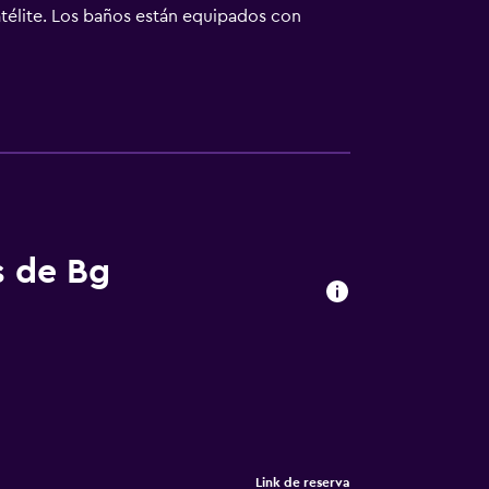
télite. Los baños están equipados con
tro acceso a Internet wifi gratis. Los
n incluyen ventilador de techo y cortinas
n plancha. En el alojamiento hay piscina
 y esparcimiento incluyen sauna y gimnasio.
sin la supervisión de un adulto. Se pueden
o cerca del alojamiento (es posible que se
s de Bg
Link de reserva