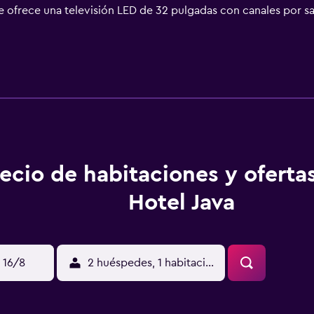
ofrece una televisión LED de 32 pulgadas con canales por sa
uvia. Los huéspedes pueden navegar por la web gracias a nues
ocios incluyen escritorio y teléfono. Las habitaciones tambié
eza todos los días y es posible solicitar tabla de planchar co
scina infantil y bañera de hidromasaje. Otros servicios de ocio
ina, al gimnasio y al hidromasaje de niños menores de 14 años 
y esparcimiento que se indican más abajo en las instalaciones 
ecio de habitaciones y oferta
Hotel Java
 16/8
2 huéspedes, 1 habitación