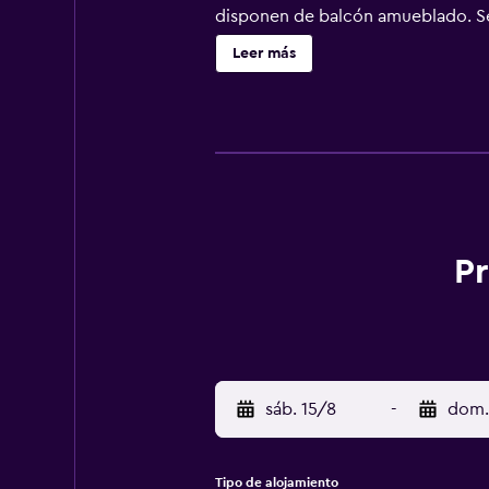
disponen de balcón amueblado. Se 
ducha con cabezal de ducha tipo ll
Leer más
servicios para las personas de neg
opacas. Se ofrece servicio de limpi
cubierta, piscina al aire libre, pi
No se permite la entrada a la pisc
practicar las actividades de ocio 
aplique un recargo).
Pr
sáb. 15/8
-
dom.
Tipo de alojamiento