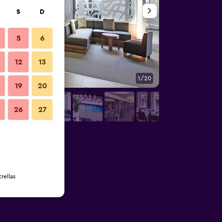
S
D
5
6
12
13
1/20
Bar
19
20
26
27
rellas