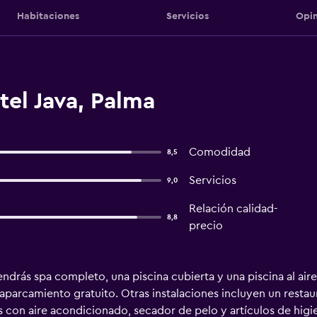
Habitaciones
Servicios
Opin
el Java, Palma
Comodidad
8,5
Servicios
9,0
Relación calidad-
8,8
precio
drás spa completo, una piscina cubierta y una piscina al aire 
 aparcamiento gratuito. Otras instalaciones incluyen un resta
 con aire acondicionado, secador de pelo y artículos de higie