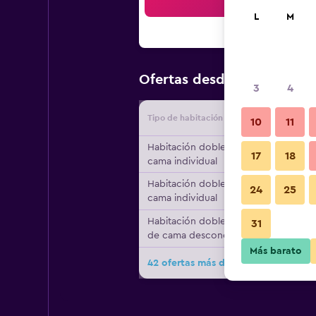
Bus
L
M
$69
Ofertas desde
/
Oferta má
3
4
Tipo de habitación
Proveedo
10
11
Habitación doble, 1
17
18
cama individual
Habitación doble, 1
24
25
cama individual
Habitación doble, tipo
31
de cama desconocido
Más barato
42 ofertas más de Bg Hotel Java