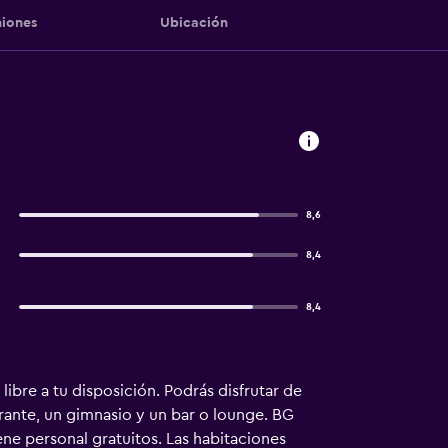
iones
Ubicación
8,6
8,4
8,4
libre a tu disposición. Podrás disfrutar de
urante, un gimnasio y un bar o lounge. BG
ne personal gratuitos. Las habitaciones