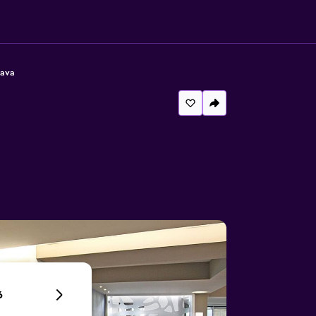
Java
6