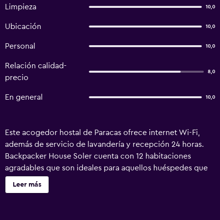
Limpieza
10,0
Ubicación
10,0
Personal
10,0
Relación calidad-
8,0
precio
En general
10,0
Este acogedor hostal de Paracas ofrece internet Wi-Fi,
además de servicio de lavandería y recepción 24 horas.
Backpacker House Soler cuenta con 12 habitaciones
agradables que son ideales para aquellos huéspedes que
viajan con un presupuesto limitado. Los huéspedes que se
Leer más
hospedan en las habitaciones también tienen acceso a un
baño compartido. Backpacker House Soler se encuentra a
escasos 15 minutos en coche del Aeropuerto Capitán FAP