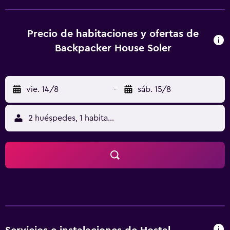
Renán Elías Olivera. Para aquellos que viajan en su propio
medio de transporte, el hostal dispone de aparcamiento
en la misma propiedad; además Pisco es cómodamente
Precio de habitaciones y ofertas de
accesible en coche.
Backpacker House Soler
vie. 14/8
-
sáb. 15/8
2 huéspedes, 1 habitación