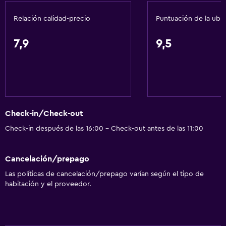
Acondicionador
Relación calidad-precio
Puntuación de la ubi
Servicios y facilidades
7,9
9,5
Centro de negocios
Renta de autos
Servicio de despertador
Servicio de conserjería
Check-in/Check-out
Instalaciones para reuniones
Check-in después de las 16:00 - Check-out antes de las 11:00
Minimercado en las instalaciones
Servicio de habitaciones
Cancelación/prepago
Acceso con llave
Las políticas de cancelación/prepago varían según el tipo de
Recepción 24 horas
habitación y el proveedor.
Salas de conferencia
Caja fuerte