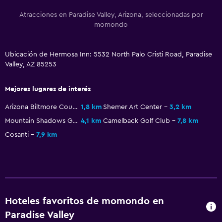
Mascotas permitidas bajo consulta (pueden aplicar cargos
Atracciones en Paradise Valley, Arizona, seleccionadas por
extra)
momondo
Accesibilidad
Estacionamiento accesible
Ubicación de Hermosa Inn: 5532 North Palo Cristi Road, Paradise
Valley, AZ 85253
General
Mejores lugares de interés
Piso de parquet o madera noble
Arizona Biltmore Country Club
1,8 km
Shemer Art Center
3,2 km
Posibilidad de habitaciones conectadas
Mountain Shadows Golf Club
4,1 km
Camelback Golf Club
7,8 km
Espacio de almacenamiento
Cosanti
7,9 km
Chimenea
Zona de estar
Sofá
Teléfono
Hoteles favoritos de momondo en
Paradise Valley
Aire libre