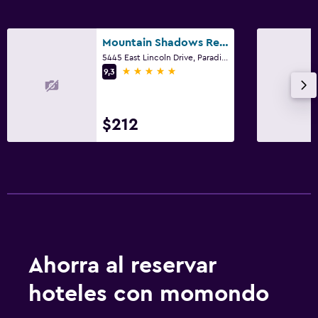
Comedor al aire libre
Muebles de exterior
Mountain Shadows Resort Scottsdale
5445 East Lincoln Drive, Paradise Valley, AZ
Chimenea exterior
5 estrellas
9,3
Jardín
Terraza/patio
$212
Sillas de playa
Actividades
Tienda de regalos
Bicicletas
Juegos de mesa/rompecabezas
Ahorra al reservar
Golf
Ciclismo
hoteles con momondo
Senderismo