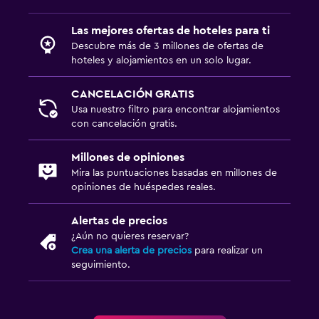
Piscina y spa
Las mejores ofertas de hoteles para ti
Descubre más de 3 millones de ofertas de
Piscina climatizada
hoteles y alojamientos en un solo lugar.
Spa
CANCELACIÓN GRATIS
Bañera de hidromasaje
Usa nuestro filtro para encontrar alojamientos
Piscina al aire libre
con cancelación gratis.
Masajes
Millones de opiniones
Mira las puntuaciones basadas en millones de
Cocina
opiniones de huéspedes reales.
Copas
Alertas de precios
Cocineta
¿Aún no quieres reservar?
Tetera/cafetera
Crea una alerta de precios
para realizar un
seguimiento.
Nevera
Cafetera