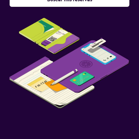
Lavandería
Servicios de lavandería/tintorería
Plancha y tabla de planchar
Zona de trabajo
Fax/fotocopiadora
Caja fuerte para laptops
Escritorio
Estacionamiento y transporte
Estacionamiento gratuito
Valet parking
Salud y seguridad
Limpieza diaria