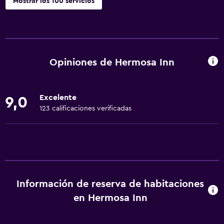
Mostrar los 100 servicios
Servicios básicos
Wifi disponible en todas las instalaciones
Internet
Opiniones de Hermosa Inn
Artículos de aseo gratis
Alarma de humo
Excelente
9,0
Calefacción
123 calificaciones verificadas
Aire acondicionado
Wifi gratis
Ropa de cama
Toallas
Información de reserva de habitaciones
Champú
en Hermosa Inn
Gel de ducha
Papeleras