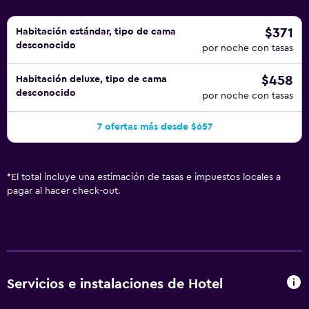
los días y es posible solicitar juegos de cama
hipoalergénicos. En el alojamiento hay 2 bañeras de
$371
Habitación estándar, tipo de cama
desconocido
hidromasaje además de piscina al aire libre. Se pueden
por noche con tasas
practicar las actividades de ocio y esparcimiento que se
$458
Habitación deluxe, tipo de cama
indican más abajo en las instalaciones o cerca del
desconocido
por noche con tasas
alojamiento (es posible que se aplique un recargo).
7 ofertas más desde $657
*
El total incluye una estimación de tasas e impuestos locales a
pagar al hacer check-out.
Servicios e instalaciones de Hotel