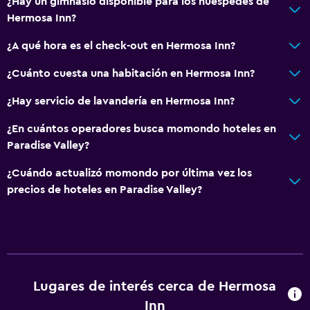
¿Hay un gimnasio disponible para los huéspedes de
Albornoz
Hermosa Inn?
Baño privado
¿A qué hora es el check-out en Hermosa Inn?
Ducha
¿Cuánto cuesta una habitación en Hermosa Inn?
Gorro de baño
¿Hay servicio de lavandería en Hermosa Inn?
Tina de baño
Aseo
¿En cuántos operadores busca momondo hoteles en
Paradise Valley?
Papel higiénico
Ducha italiana
¿Cuándo actualizó momondo por última vez los
precios de hoteles en Paradise Valley?
Accesibilidad y adecuación
Unidad ubicada en la planta baja
Hipoalergénico
Para no fumadores
Lugares de interés cerca de Hermosa
Entrada privada
Inn