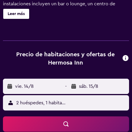
instalaciones incluyen un bar o lounge, un centro de
negocios disponible las 24 horas y café o té en las zonas
Leer más
comunes. Hermosa Inn ofrece 43 alojamientos, con
acceso por pasillos exteriores y caja fuerte y botella de
agua gratuita. Las habitaciones disponen de patio. Cada
alojamiento tiene un mobiliario y decoración diferentes.
Las camas tienen colchones con una capa de acolchado
adicional y están vestidas con edredón de plumas y ropa
Precio de habitaciones y ofertas de
de cama de alta calidad. Se ofrece una televisión de
Hermosa Inn
pantalla plana de 40 pulgadas con canales por cable de
suscripción. Se ofrece frigorífico y cafetera y tetera. Los
baños están dotados de albornoces, artículos de higiene
vie. 14/8
-
sáb. 15/8
personal de diseño, artículos de higiene personal gratuitos
y secador de pelo. Los huéspedes pueden navegar por la
web gracias a nuestro acceso a Internet wifi gratis. Los
2 huéspedes, 1 habitación
servicios para las personas de negocios incluyen
escritorio y periódicos gratuitos entre semana, además de
teléfono; se ofrecen llamadas locales gratuitas (pueden
existir restricciones). Se ofrece servicio de limpieza todos