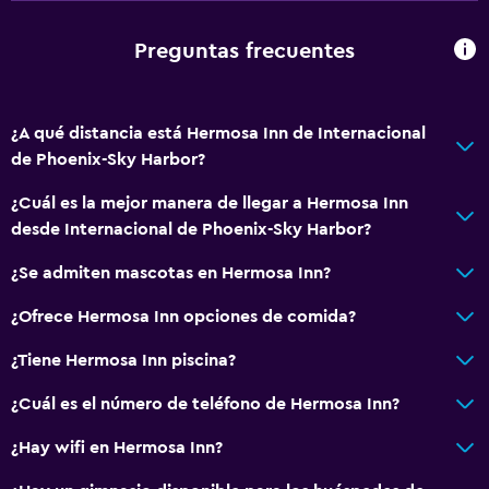
Botella de agua
Preguntas frecuentes
Sistema de entretenimiento
TV de pantalla plana
¿A qué distancia está Hermosa Inn de Internacional
TV por cable o vía satélite
de Phoenix-Sky Harbor?
Canales de pago
¿Cuál es la mejor manera de llegar a Hermosa Inn
Servicio de streaming
desde Internacional de Phoenix-Sky Harbor?
Radio
¿Se admiten mascotas en Hermosa Inn?
Biblioteca
Reproductor de CD
¿Ofrece Hermosa Inn opciones de comida?
TV
¿Tiene Hermosa Inn piscina?
Base dock para smartphone
¿Cuál es el número de teléfono de Hermosa Inn?
Baño
¿Hay wifi en Hermosa Inn?
Secador de pelo