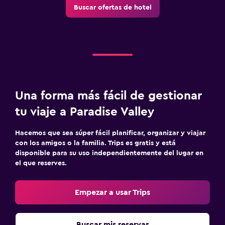
Buscar ofertas de hotel
Comedor
Menús para dietas especiales (bajo petición)
Restaurante
Bar/lounge
Minibar
Desayuno en la habitación
Una forma más fácil de gestionar
tu viaje a Paradise Valley
Habitación
Hacemos que sea súper fácil planificar, organizar y viajar
Almohada de plumas
con los amigos o la familia. Trips es gratis y está
Enchufe cerca de la cama
disponible para su uso independientemente del lugar en
el que reserves.
Despertador
Armario o clóset
Empezar a usar Trips
Lavandería
Buscar mis reservas