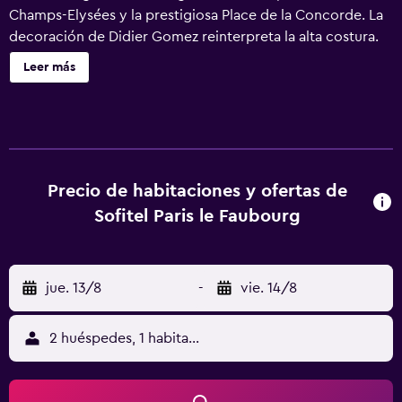
Champs-Elysées y la prestigiosa Place de la Concorde. La
decoración de Didier Gomez reinterpreta la alta costura.
Descubra una colección de magníficas experiencias
Leer más
gracias a habitaciones chic, elegantes suites tipo
apartamento, experiencias gourmet y atención al detalle
en la hospitalidad y el servicio del hotel.
Precio de habitaciones y ofertas de
Sofitel Paris le Faubourg
jue. 13/8
-
vie. 14/8
2 huéspedes, 1 habitación