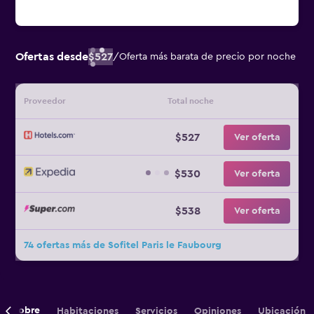
Ofertas desde
$527
/
Oferta más barata de precio por noche
Proveedor
Total noche
$527
Ver oferta
$530
Ver oferta
$538
Ver oferta
74 ofertas más de Sofitel Paris le Faubourg
Sobre
Habitaciones
Servicios
Opiniones
Ubicación