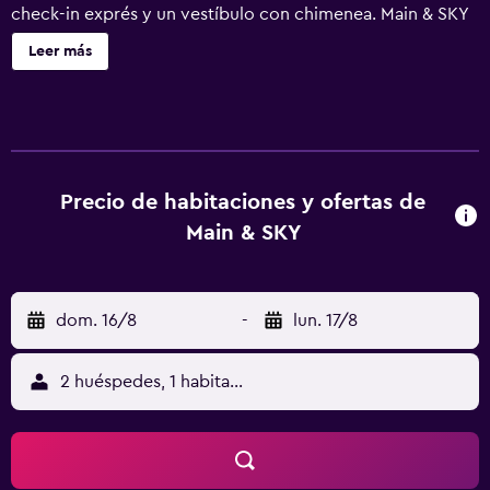
check-in exprés y un vestíbulo con chimenea. Main & SKY
ofrece 33 alojamientos con aire acondicionado, cafetera y
Leer más
tetera y albornoces. Todos los alojamientos tienen
decoraciones diferentes. Las camas están vestidas con
ropa de cama de alta calidad. Se ofrece una Smart TV con
canales por cable de suscripción. Los baños están
equipados con artículos de higiene personal de diseño,
artículos de higiene personal gratuitos y secador de pelo.
Precio de habitaciones y ofertas de
Este hotel en Park City ofrece acceso a Internet wifi gratis.
Main & SKY
Los servicios para las personas de negocios incluyen
teléfono con llamadas locales gratuitas (pueden existir
restricciones). Se ofrece servicio de limpieza todos los
dom. 16/8
-
lun. 17/8
días. Se pueden practicar las actividades de ocio y
esparcimiento que se indican más abajo en las
instalaciones o cerca del alojamiento (es posible que se
2 huéspedes, 1 habitación
aplique un recargo).