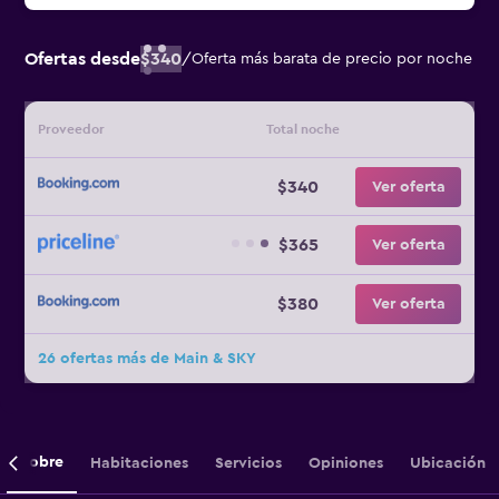
Ofertas desde
$340
/
Oferta más barata de precio por noche
Proveedor
Total noche
$340
Ver oferta
$365
Ver oferta
$380
Ver oferta
26 ofertas más de Main & SKY
Sobre
Habitaciones
Servicios
Opiniones
Ubicación