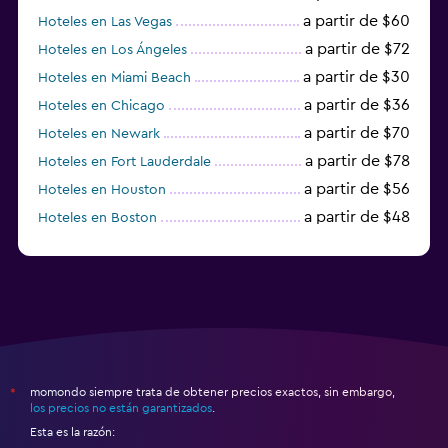
a partir de $60
Hoteles en Las Vegas
a partir de $72
Hoteles en Los Ángeles
a partir de $30
Hoteles en Miami Beach
a partir de $36
Hoteles en Chicago
a partir de $70
Hoteles en Newark
a partir de $78
Hoteles en Fort Lauderdale
a partir de $56
Hoteles en Houston
a partir de $48
Hoteles en Boston
a partir de $71
Hoteles en Tampa
momondo siempre trata de obtener precios exactos, sin embargo,
*
los precios no están garantizados
.
Esta es la razón: