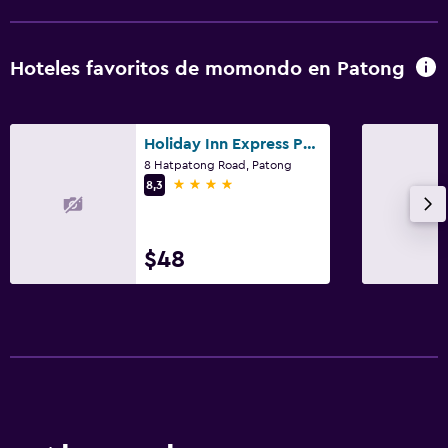
Hoteles favoritos de momondo en Patong
Holiday Inn Express Phuket Patong Beach Central, An IHG Hotel (Sha Plus+)
8 Hatpatong Road, Patong
4 estrellas
8,3
$48