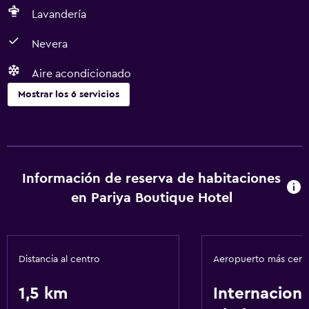
Lavandería
Nevera
Aire acondicionado
Mostrar los 6 servicios
Servicios básicos
Wifi gratis
Aire acondicionado
Información de reserva de habitaciones
en Pariya Boutique Hotel
Estacionamiento y transporte
Traslado aeropuerto
Distancia al centro
Aeropuerto más cer
Sistema de entretenimiento
1,5 km
Internaciona
TV por cable o vía satélite