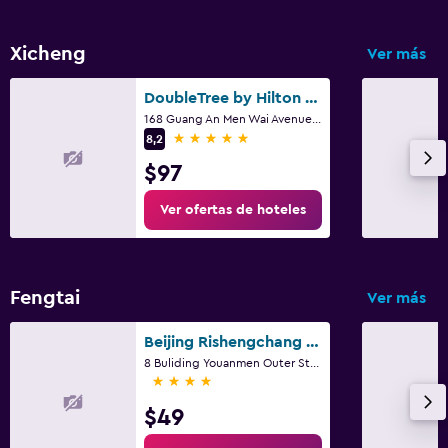
Xicheng
Ver más
DoubleTree by Hilton Beijing
168 Guang An Men Wai Avenue., Pekín
5 estrellas
8,2
$97
Ver ofertas de hoteles
Fengtai
Ver más
Beijing Rishengchang Hotel
8 Buliding Youanmen Outer Street, Pekín
4 estrellas
$49