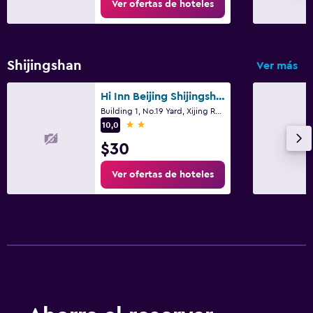
Ver ofertas de hoteles
Shijingshan
Ver más
Hi Inn Beijing Shijingshan Pingguo Yuan Metro Station
Building 1, No.19 Yard, Xijing Road, Pekín
2 estrellas
10,0
$30
Ver ofertas de hoteles