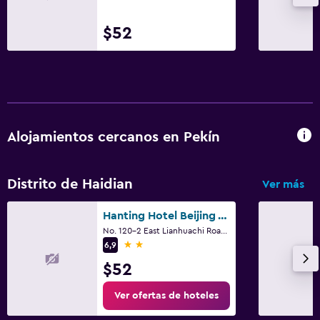
$52
Alojamientos cercanos en Pekín
Distrito de Haidian
Ver más
Hanting Hotel Beijing West Railway Station North Square
No. 120-2 East Lianhuachi Road, Pekín
2 estrellas
6,9
$52
Ver ofertas de hoteles