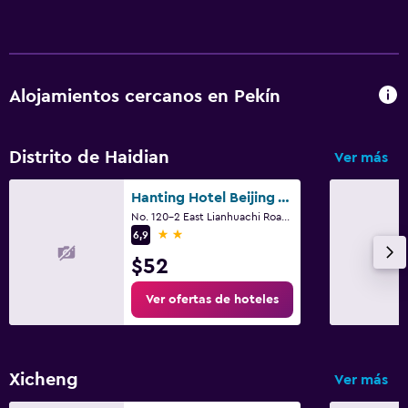
Alojamientos cercanos en Pekín
Distrito de Haidian
Ver más
Hanting Hotel Beijing West Railway Station North Square
No. 120-2 East Lianhuachi Road, Pekín
2 estrellas
6,9
$52
Ver ofertas de hoteles
Xicheng
Ver más