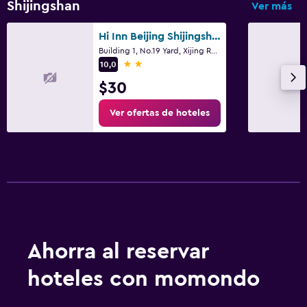
Shijingshan
Ver más
Hi Inn Beijing Shijingshan Pingguo Yuan Metro Station
Building 1, No.19 Yard, Xijing Road, Pekín
2 estrellas
10,0
$30
Ver ofertas de hoteles
Ahorra al reservar
hoteles con momondo