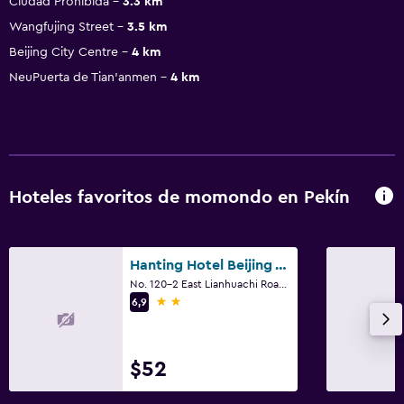
Ciudad Prohibida
3.3 km
Wangfujing Street
3.5 km
Beijing City Centre
4 km
NeuPuerta de Tian'anmen
4 km
Hoteles favoritos de momondo en Pekín
Hanting Hotel Beijing West Railway Station North Square
No. 120-2 East Lianhuachi Road, Pekín
2 estrellas
6,9
$52