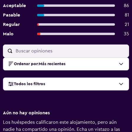
Aceptable
86
Pasable
81
Regular
21
Malo
35
Ordenar por
:
Más recientes
Todos los filtros
Aún no hay opiniones
Los huéspedes calificaron este alojamiento, pero aún
nadie ha compartido una opinión. Echa un vistazo a las