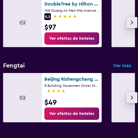
DoubleTree by Hilton Beijing
168 Guang An Men Wai Avenue., Pekín
5 estrellas
8,2
$97
Ver ofertas de hoteles
Fengtai
Ver más
Beijing Rishengchang Hotel
8 Buliding Youanmen Outer Street, Pekín
4 estrellas
$49
Ver ofertas de hoteles