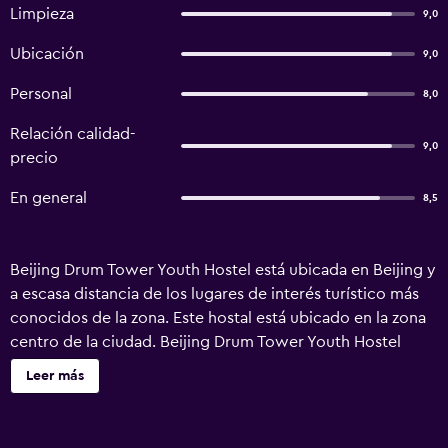
Limpieza
9,0
Ubicación
9,0
Personal
8,0
Relación calidad-
9,0
precio
En general
8,5
Beijing Drum Tower Youth Hostel está ubicada en Beijing y
a escasa distancia de los lugares de interés turístico más
conocidos de la zona. Este hostal está ubicado en la zona
centro de la ciudad. Beijing Drum Tower Youth Hostel
dispone de acceso a internet gratuito en las zonas
Leer más
públicas, además de un jardín en el que los huéspedes
pueden relajarse. Entre otros muchos servicios se ofrece
un registro de entrada y salida exprés y también una zona