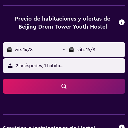
de consigna de equipajes. El hostal pone a disposición de
sus clientes habitaciones con aire acondicionado, ideales
para los que viajan con un presupuesto más limitado.
Precio de habitaciones y ofertas de
Todas ellas disponen de unas zapatillas, una
Beijing Drum Tower Youth Hostel
tetera/cafetera y una zona de comedor. Los huéspedes
del hostal pueden tomar tranquilamente una copa en el
bar del establecimiento, que es una alternativa estupenda
vie. 14/8
-
sáb. 15/8
para charlar y pasarlo bien después de cenar. Beijing Drum
Tower Youth Hostel está cerca de la Estación de Gulou
Dajie, por lo que los huéspedes lo tienen fácil para
2 huéspedes, 1 habitación
explorar Beijing y la zona de los alrededores. Plaza de
Tiananmen, Wangfujing y Ciudad Prohibida están a solo un
breve trayecto en coche del hostal.