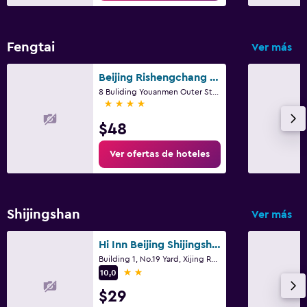
Fengtai
Ver más
Beijing Rishengchang Hotel
8 Buliding Youanmen Outer Street, Pekín
4 estrellas
$48
Ver ofertas de hoteles
Shijingshan
Ver más
Hi Inn Beijing Shijingshan Pingguo Yuan Metro Station
Building 1, No.19 Yard, Xijing Road, Pekín
2 estrellas
10,0
$29