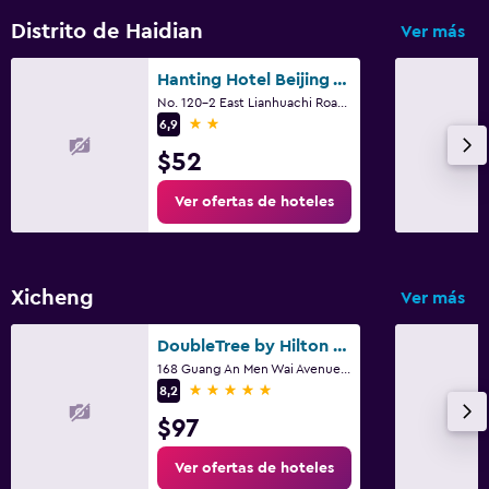
Distrito de Haidian
Ver más
Hanting Hotel Beijing West Railway Station North Square
No. 120-2 East Lianhuachi Road, Pekín
2 estrellas
6,9
$52
Ver ofertas de hoteles
Xicheng
Ver más
DoubleTree by Hilton Beijing
168 Guang An Men Wai Avenue., Pekín
5 estrellas
8,2
$97
Ver ofertas de hoteles