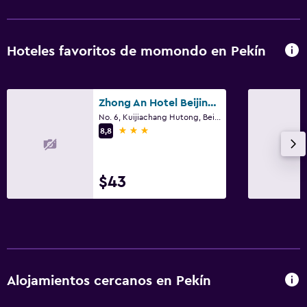
Hoteles favoritos de momondo en Pekín
Zhong An Hotel Beijing Former Residence of Journalist Edgar Snow
No. 6, Kuijiachang Hutong, Beijing Train Station East Avenue, Pekín
3 estrellas
8,8
$43
Alojamientos cercanos en Pekín