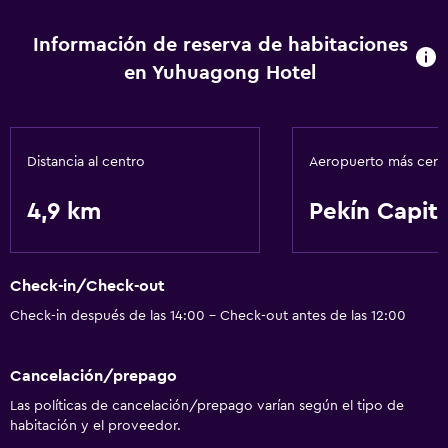
Servicio de habitaciones
Centro de negocios
Información de reserva de habitaciones
Instalaciones para reuniones
en Yuhuagong Hotel
Lavandería
Lavandería
Distancia al centro
Aeropuerto más cer
Servicios de lavandería/tintorería
4,9 km
Pekín Capita
Piscina y spa
Vapor
Check-in/Check-out
Check-in después de las 14:00 - Check-out antes de las 12:00
Accesibilidad y adecuación
Ascensor
Cancelación/prepago
Las políticas de cancelación/prepago varían según el tipo de
Actividades
habitación y el proveedor.