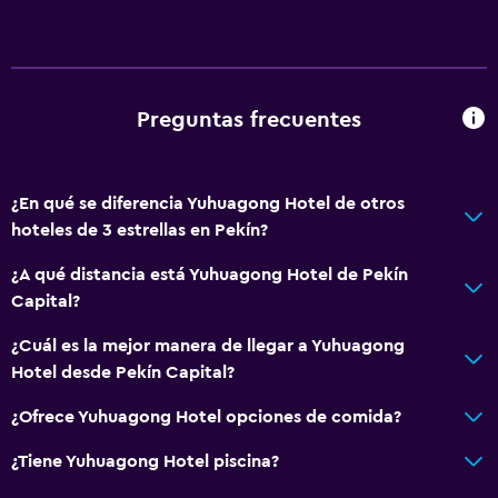
Mesa de billar
General
Espacio de almacenamiento
Preguntas frecuentes
Salud y seguridad
Caja fuerte
¿En qué se diferencia Yuhuagong Hotel de otros
hoteles de 3 estrellas en Pekín?
Servicios básicos
¿A qué distancia está Yuhuagong Hotel de Pekín
Wifi gratis
Capital?
¿Cuál es la mejor manera de llegar a Yuhuagong
Hotel desde Pekín Capital?
¿Ofrece Yuhuagong Hotel opciones de comida?
¿Tiene Yuhuagong Hotel piscina?