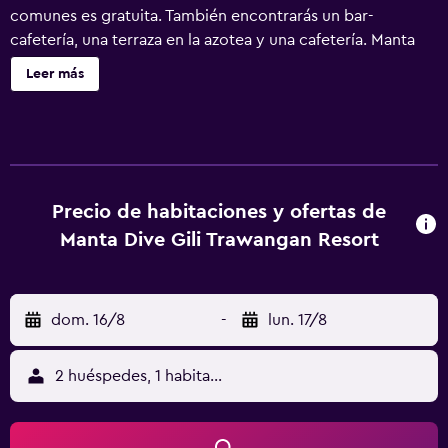
comunes es gratuita. También encontrarás un bar-
cafetería, una terraza en la azotea y una cafetería. Manta
Dive Gili Trawangan Resort ofrece 23 alojamientos con
Leer más
aire acondicionado, minibar y caja fuerte (cabe un
portátil). Las habitaciones disponen de balcón o patio con
mobiliario. Se ofrece una televisión de pantalla plana con
canales por cable de suscripción. Los baños están
equipados con ducha y artículos de higiene personal
gratuitos. Este hotel en Gili Trawangan ofrece acceso a
Precio de habitaciones y ofertas de
Internet wifi gratis. Se ofrece servicio de limpieza todos
Manta Dive Gili Trawangan Resort
los días y es posible solicitar secador de pelo. En el
alojamiento hay 2 piscinas al aire libre. Se pueden
practicar las actividades de ocio y esparcimiento que se
dom. 16/8
-
lun. 17/8
indican más abajo en las instalaciones o cerca del
alojamiento (es posible que se aplique un recargo).
2 huéspedes, 1 habitación