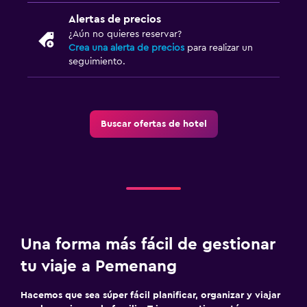
Zona de trabajo
Alertas de precios
Caja fuerte para laptops
¿Aún no quieres reservar?
Escritorio
Crea una alerta de precios
para realizar un
seguimiento.
Ideal para familias
Cuidado de niños o guardería
Buscar ofertas de hotel
Cuna/cama nido disponibles
Sistema de entretenimiento
TV de pantalla plana
Una forma más fácil de gestionar
tu viaje a Pemenang
Hacemos que sea súper fácil planificar, organizar y viajar