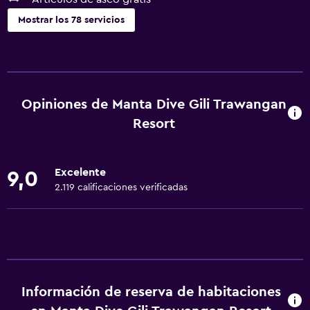
Mostrar los 78 servicios
Servicios básicos
Wifi gratis
Internet
Opiniones de Manta Dive Gili Trawangan
Ropa de cama
Resort
Toallas
Extinguidor
Excelente
9,0
Artículos de aseo gratis
2.119 calificaciones verificadas
Champú
Gel de ducha
Aire acondicionado
Papeleras
Información de reserva de habitaciones
Acondicionador