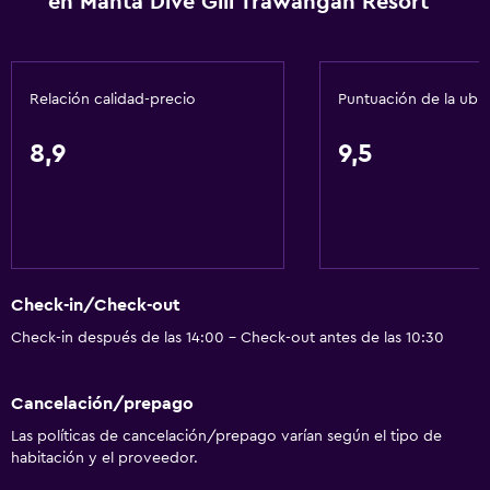
en Manta Dive Gili Trawangan Resort
Comedor
Tetera eléctrica
Relación calidad-precio
Puntuación de la ubi
Minibar
Menús para dietas especiales (bajo petición)
8,9
9,5
Bar de tapas
Restaurante
Bar/lounge
Tetera/cafetera
Check-in/Check-out
Tetera
Check-in después de las 14:00 - Check-out antes de las 10:30
Nevera
La comida se puede entregar en el alojamiento
Cancelación/prepago
Las políticas de cancelación/prepago varían según el tipo de
Actividades
habitación y el proveedor.
Acceso a la playa