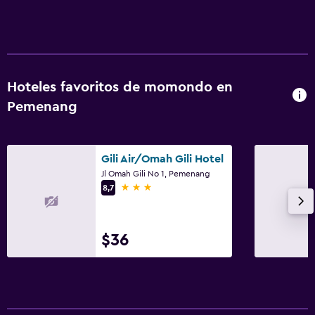
Jardín
Piscina y spa
Piscina de agua salada
Hoteles favoritos de momondo en
Masajes
Pemenang
Piscina al aire libre
Toallas para piscina
Gili Air/Omah Gili Hotel
Jl Omah Gili No 1, Pemenang
Lavandería
3 estrellas
8,7
Lavandería
Servicios de lavandería/tintorería
$36
Plancha y tabla de planchar
Tendedero
Salud y seguridad