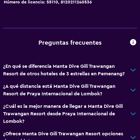
Número de licencia: 55110, 8120211240536
Bicicletas
Ciclismo
Submarinismo
Buceo
Preguntas frecuentes
Buceo
Paseos a caballo
¿En qué se diferencia Manta Dive Gili Trawangan
Resort de otros hoteles de 3 estrellas en Pemenang?
General
Zona de estar
¿A qué distancia está Manta Dive Gili Trawangan
Resort de Praya Internacional de Lombok?
Vista al jardín
Piso de parquet o madera noble
¿Cuál es la mejor manera de llegar a Manta Dive Gili
Trawangan Resort desde Praya Internacional de
Vista al patio interior
Lombok?
Sofá
¿Ofrece Manta Dive Gili Trawangan Resort opciones
Piso de mosaico/mármol