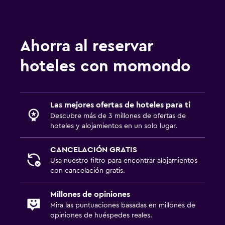
Limpieza diaria
Botiquín de primeros auxilios
Ahorra al reservar
Cámaras CCTV en zonas comunes
Caja fuerte
hoteles con momondo
Habitación
Las mejores ofertas de hoteles para ti
Enchufe cerca de la cama
Descubre más de 3 millones de ofertas de
Perchero
hoteles y alojamientos en un solo lugar.
Armario o clóset
CANCELACIÓN GRATIS
Usa nuestro filtro para encontrar alojamientos
Estacionamiento y transporte
con cancelación gratis.
Traslado al aeropuerto (con cargos)
Millones de opiniones
Servicio de traslado (cargo adicional)
Mira las puntuaciones basadas en millones de
opiniones de huéspedes reales.