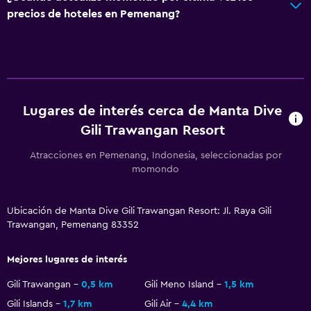
Áreas designadas para fumadores
precios de hoteles en Pemenang?
Entrada privada
Baño
Ducha
Aseo
Lugares de interés cerca de Manta Dive
Gili Trawangan Resort
Papel higiénico
Baño privado
Atracciones en Pemenang, Indonesia, seleccionadas por
momondo
Ducha italiana
Ubicación de Manta Dive Gili Trawangan Resort: Jl. Raya Gili
Aire libre
Trawangan, Pemenang 83352
Terraza/patio
Sillas de playa
Mejores lugares de interés
Terraza
Gili Trawangan
0,5 km
Gili Meno Island
1,5 km
Muebles de exterior
Gili Islands
1,7 km
Gili Air
4,4 km