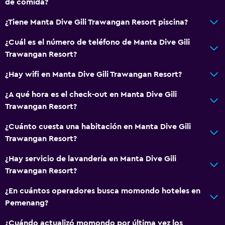
de comida?
Espacio de almacenamiento
¿Tiene Manta Dive Gili Trawangan Resort piscina?
Servicios y facilidades
¿Cuál es el número de teléfono de Manta Dive Gili
Caja fuerte
Trawangan Resort?
Cambio de divisas
¿Hay wifi en Manta Dive Gili Trawangan Resort?
Servicio de habitaciones
¿A qué hora es el check-out en Manta Dive Gili
Acceso con llave
Trawangan Resort?
Botella de agua
¿Cuánto cuesta una habitación en Manta Dive Gili
Recepción 24 horas
Trawangan Resort?
¿Hay servicio de lavandería en Manta Dive Gili
Accesibilidad y adecuación
Trawangan Resort?
Habitaciones para no fumadores disponibles
¿En cuántos operadores busca momondo hoteles en
Ducha adaptada para silla de ruedas
Pemenang?
Almohada sin plumas
¿Cuándo actualizó momondo por última vez los