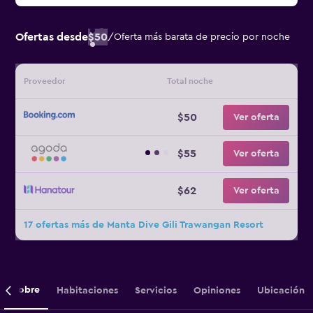
Ofertas desde
$50
/
Oferta más barata de precio por noche
Proveedor
Total noche
$50
Ver oferta
$55
Ver oferta
$62
Ver oferta
17 ofertas más de Manta Dive Gili Trawangan Resort
Sobre
Habitaciones
Servicios
Opiniones
Ubicación