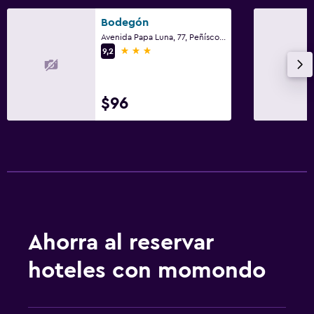
Bodegón
Avenida Papa Luna, 77, Peñíscola, Comunidad Valenciana
3 estrellas
9,2
$96
Ahorra al reservar
hoteles con momondo