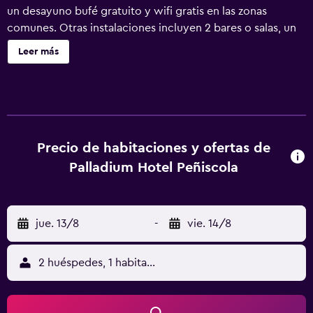
un desayuno bufé gratuito y wifi gratis en las zonas
comunes. Otras instalaciones incluyen 2 bares o salas, un
gimnasio y un bar junto a la piscina. Palladium Hotel
Leer más
Peñíscola ofrece 315 alojamientos con aire acondicionado,
minibar y caja fuerte. Se ofrece una televisión de pantalla
plana en todas las habitaciones. Los baños están
equipados con artículos de higiene personal gratuitos y
secador de pelo. Este hotel en Peñíscola ofrece acceso a
Internet wifi gratis. Los servicios para las personas de
Precio de habitaciones y ofertas de
negocios incluyen escritorio y teléfono. Las habitaciones
Palladium Hotel Peñiscola
también incluyen botella de agua gratuita y cortinas
opacas. Se ofrece servicio de limpieza todos los días y es
posible solicitar tabla de planchar con plancha. Las
jue. 13/8
-
vie. 14/8
habitaciones de este alojamiento fueron completamente
renovadas en marzo de 2026. En el alojamiento hay
piscina cubierta, piscina infantil, piscina al aire libre de
2 huéspedes, 1 habitación
temporada y bañera de hidromasaje. Otros servicios de
ocio y esparcimiento incluyen sauna y gimnasio.