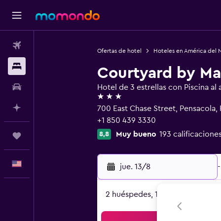
Vuelos
Ofertas de hotel
Hoteles en América del 
Alojamientos
Courtyard by Ma
Autos
Hotel de 3 estrellas con Piscina al a
3 estrellas
Planifica con IA
700 East Chase Street, Pensacola,
+1 850 439 3330
Muy bueno
193 calificacione
8,8
Trips
Español
jue. 13/8
-
2 huéspedes, 1 habitación