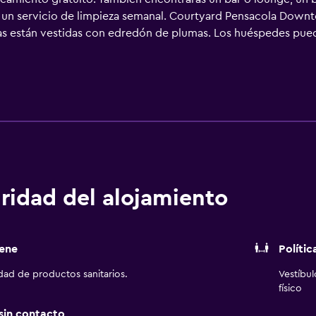
ye un servicio de limpieza semanal. Courtyard Pensacola Down
s están vestidas con edredón de plumas. Los huéspedes pueden
frigorífico y microondas. Los baños están equipados con ducha
televisión de pantalla plana con canales por cable de suscripci
éfono; se ofrecen llamadas locales gratuitas (pueden existir re
ncha y cortinas opacas. Es posible solicitar juegos de cama 
limpieza cada semana. En el alojamiento hay piscina al aire lib
imnasio abierto las 24 horas. Se pueden practicar las activi
erca del alojamiento (es posible que se aplique un recargo).
ridad del alojamiento
ene
Polític
idad de productos sanitarios.
Vestíbu
físico
 sin contacto