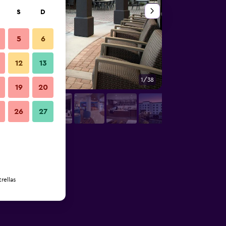
S
D
5
6
12
13
1/38
Lounge
19
20
26
27
rellas