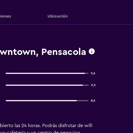
iones
Ubicación
owntown, Pensacola
9,6
9,3
8,6
ierto las 24 horas. Podrás disfrutar de wifi
bar-cafetería y un centro de negocios