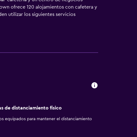
town ofrece 120 alojamientos con cafetera y
 utilizar los siguientes servicios
 y bañera combinadas y artículos de higiene
ón. Los servicios para las personas de
stricciones). Las habitaciones también
hipoalergénicos, cambio de toallas y cambio
re y bañera de hidromasaje. Otros servicios
dades de ocio y esparcimiento que se indican
as de distanciamiento físico
los equipados para mantener el distanciamiento