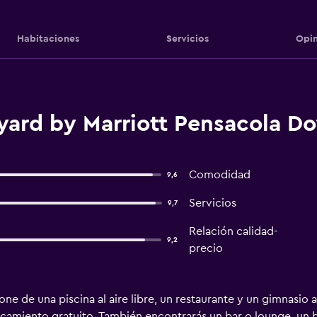
Habitaciones
Servicios
Opin
yard by Marriott Pensacola D
Comodidad
9,6
Servicios
9,7
Relación calidad-
9,2
precio
e de una piscina al aire libre, un restaurante y un gimnasio ab
rcamiento gratuito. También encontrarás un bar o lounge, un 