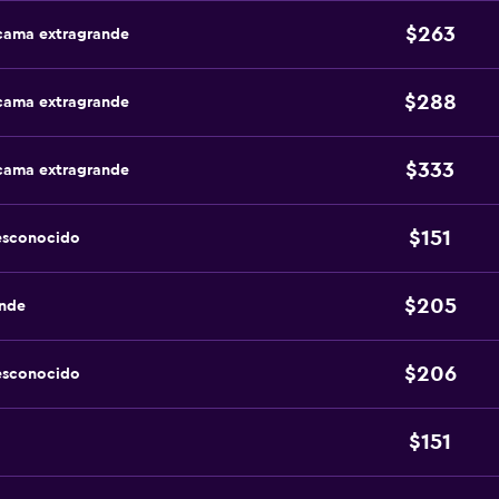
$263
 cama extragrande
$288
 cama extragrande
$333
 cama extragrande
$151
esconocido
$205
ande
$206
esconocido
$151