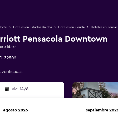
Norte
Hoteles en Estados Unidos
Hoteles en Florida
Hoteles en Pensac
rriott Pensacola Downtown
ire libre
 FL 32502
s verificadas
vie. 14/8
agosto 2026
septiembre 202