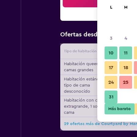
Bus
L
M
$151
Ofertas desde
/
Oferta má
3
4
Tipo de habitación
Proveedo
10
11
Habitación queen, 2
17
18
camas grandes
Habitación estándar,
24
25
tipo de cama
desconocido
31
Habitación con cama
extragrande, 1 sofá
Más barato
cama
29 ofertas más de Courtyard by Ma