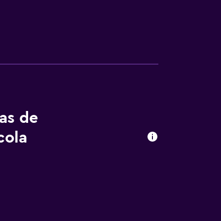
tas de
cola