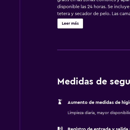
disponible las 24 horas. Se inclu
tetera y secador de pelo. Las cama
disponibles en las habitaciones: 
Leer más
personal gratuitos. Se ofrece una 
negocios incluyen escritorio y tel
incluyen tabla de planchar con pla
de sábanas. Se ofrece servicio de 
de ocio y esparcimiento incluyen g
más abajo en las instalaciones o c
Medidas de segu
Aumento de medidas de higi
Limpieza diaria, mayor disponibil
Registro de entrada y salida