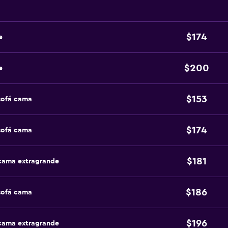
$174
e
$200
e
$153
sofá cama
$174
sofá cama
$181
 cama extragrande
$186
sofá cama
$196
 cama extragrande