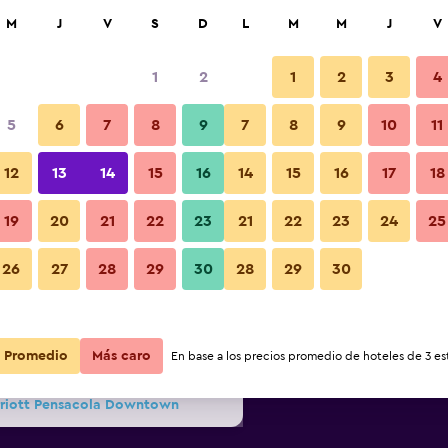
car
M
J
V
S
D
L
M
M
J
V
1
2
1
2
3
4
s barata de precio por noche
5
6
7
8
9
7
8
9
10
11
Patio
r
Total noche
12
13
14
15
16
14
15
16
17
18
$151
Ver oferta
19
20
21
22
23
21
22
23
24
25
Fotos
26
27
28
29
30
28
29
30
$151
Ver oferta
$153
Ver oferta
Promedio
Más caro
En base a los precios promedio de hoteles de 3 est
rriott Pensacola Downtown