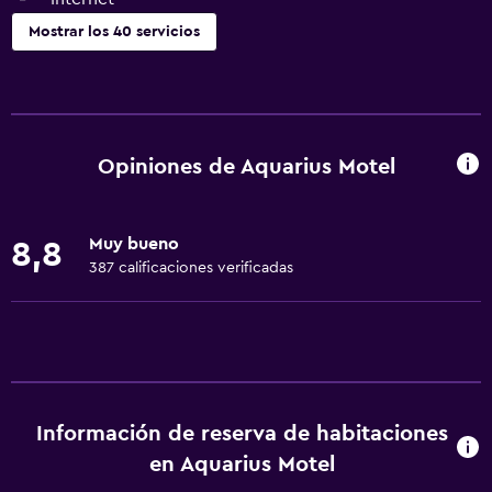
Mostrar los 40 servicios
Servicios básicos
Wifi gratis
Wifi disponible en todas las instalaciones
Opiniones de Aquarius Motel
Internet
Extinguidor
Muy bueno
8,8
Aire acondicionado
387 calificaciones verificadas
Artículos de aseo gratis
Alarma de humo
Calefacción
Comedor
Información de reserva de habitaciones
Tetera eléctrica
en Aquarius Motel