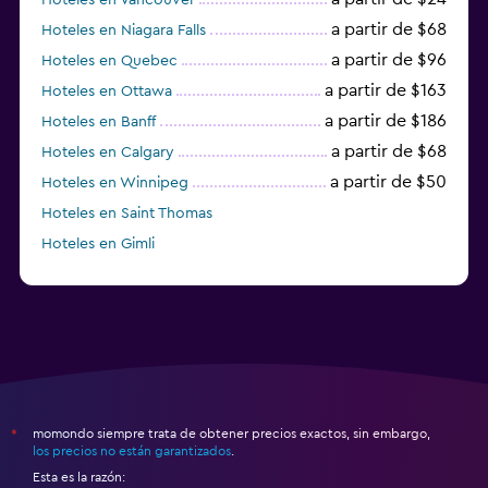
a partir de $68
Hoteles en Niagara Falls
a partir de $96
Hoteles en Quebec
a partir de $163
Hoteles en Ottawa
a partir de $186
Hoteles en Banff
a partir de $68
Hoteles en Calgary
a partir de $50
Hoteles en Winnipeg
Hoteles en Saint Thomas
Hoteles en Gimli
a partir de $23
Hoteles en Mississauga
momondo siempre trata de obtener precios exactos, sin embargo,
*
los precios no están garantizados
.
Esta es la razón: