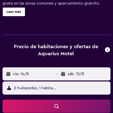
gratis en las zonas comunes y aparcamiento gratuito.
Aquarius Motel ofrece 18 alojamientos con aire
Leer más
acondicionado, cafetera y tetera y secador de pelo. Se
ofrece televisión por cable. Los huéspedes pueden utilizar
los siguientes servicios disponibles en las habitaciones:
frigorífico y microondas. Las habitaciones disponen de
baño parcialmente abierto. Los baños están equipados
con ducha y bañera combinadas. Este motel en Tay Valley
Precio de habitaciones y ofertas de
ofrece acceso a Internet wifi gratis con una velocidad de
Aquarius Motel
50 Mbps o más. Los servicios para las personas de
negocios incluyen escritorio y teléfono; se ofrecen
llamadas de larga distancia gratuitas (pueden existir
vie. 14/8
-
sáb. 15/8
restricciones). Se pueden practicar las actividades de ocio
y esparcimiento que se indican más abajo en las
instalaciones o cerca del alojamiento (es posible que se
2 huéspedes, 1 habitación
aplique un recargo).