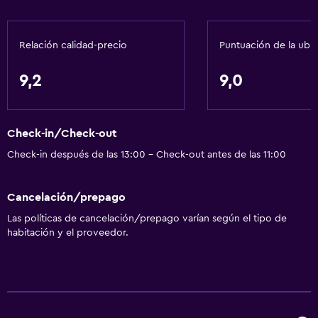
Tetera
Nevera
Relación calidad-precio
Puntuación de la ubi
Cafetera
Microondas
9,2
9,0
Baño
Tina de baño
Check-in/Check-out
Secador de pelo
Check-in después de las 13:00 - Check-out antes de las 11:00
Aseo
Cancelación/prepago
Baño privado
Las políticas de cancelación/prepago varían según el tipo de
habitación y el proveedor.
General
Habitaciones familiares
Teléfono
Alfombrado