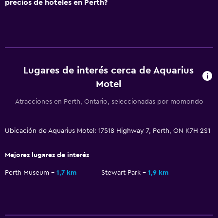
precios de hoteles en Perth?
Servicio de habitaciones
Recepción 24 horas
Estacionamiento y transporte
Estacionamiento gratuito
Lugares de interés cerca de Aquarius
Motel
Estacionamiento privado
Atracciones en Perth, Ontario, seleccionadas por momondo
Zona de trabajo
Fax/fotocopiadora
Ubicación de Aquarius Motel: 17518 Highway 7, Perth, ON K7H 2S1
Escritorio
Mejores lugares de interés
Aire libre
Perth Museum
1,7 km
Stewart Park
1,9 km
Jardín
Lavandería