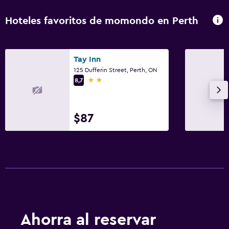
Plancha y tabla de planchar
Hoteles favoritos de momondo en Perth
Habitación
Despertador
Tay Inn
125 Dufferin Street, Perth, ON
2 estrellas
8,7
Actividades
Golf
$87
Salud y seguridad
Detector de monóxido de carbono
Ideal para familias
Parque infantil
Ahorra al reservar