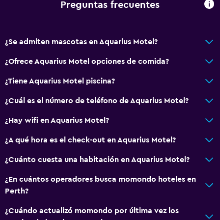
Preguntas frecuentes
Zona de estar
Sistema de entretenimiento
¿Se admiten mascotas en Aquarius Motel?
TV por cable o vía satélite
¿Ofrece Aquarius Motel opciones de comida?
TV de pantalla plana
¿Tiene Aquarius Motel piscina?
TV
¿Cuál es el número de teléfono de Aquarius Motel?
Accesibilidad y adecuación
¿Hay wifi en Aquarius Motel?
Para no fumadores
¿A qué hora es el check-out en Aquarius Motel?
Mascotas permitidas bajo consulta (pueden aplicar cargos
extra)
¿Cuánto cuesta una habitación en Aquarius Motel?
Plantas superiores accesibles por escaleras
¿En cuántos operadores busca momondo hoteles en
Perth?
Servicios y facilidades
¿Cuándo actualizó momondo por última vez los
Servicio de despertador