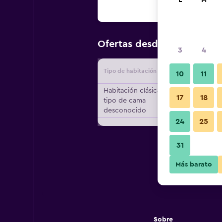
L
M
$139
Ofertas desde
/
Oferta m
3
4
Tipo de habitación
Proveedo
10
11
Habitación clásica,
17
18
tipo de cama
desconocido
24
25
31
Más barato
Sobre