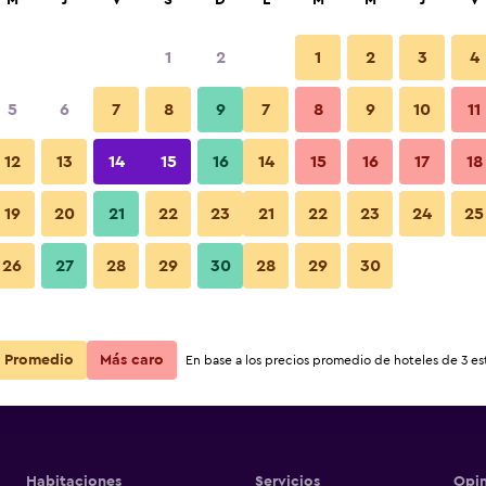
M
J
V
S
D
L
M
M
J
V
1
2
1
2
3
4
ás barata de precio por noche
5
6
7
8
9
7
8
9
10
11
Edificio
r
Total noche
12
13
14
15
16
14
15
16
17
18
19
20
21
22
23
21
22
23
24
25
$139
Ver oferta
Fotos
26
27
28
29
30
28
29
30
Promedio
Más caro
En base a los precios promedio de hoteles de 3 est
Habitaciones
Servicios
Opin