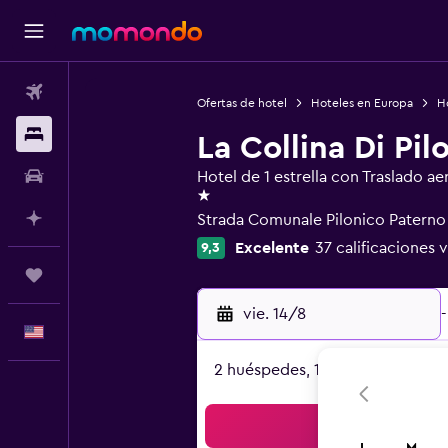
Vuelos
Ofertas de hotel
Hoteles en Europa
Ho
Alojamientos
La Collina Di Pil
Autos
Hotel de 1 estrella con Traslado a
1 estrella
Planifica con IA
Strada Comunale Pilonico Paterno 
Excelente
37 calificaciones v
9,3
Trips
vie. 14/8
-
Español
2 huéspedes, 1 habitación
Bus