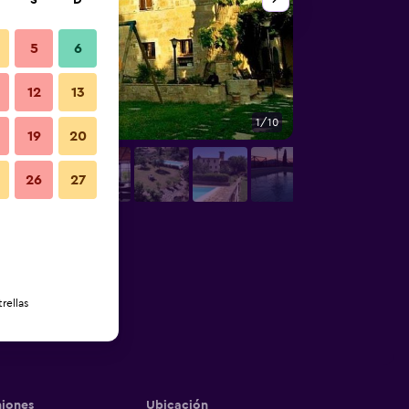
S
D
5
6
12
13
1/10
Otros
19
20
26
27
rellas
iones
Ubicación