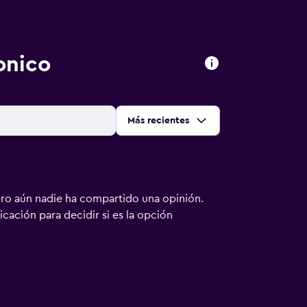
onico
Ordenar por
:
Más recientes
ero aún nadie ha compartido una opinión.
bicación para decidir si es la opción