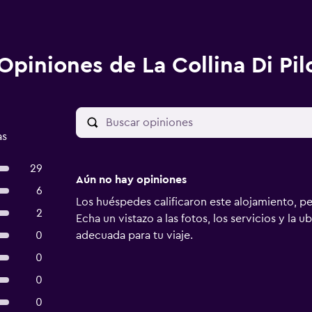
Opiniones de La Collina Di Pil
as
29
Aún no hay opiniones
6
Los huéspedes calificaron este alojamiento, p
2
Echa un vistazo a las fotos, los servicios y la u
0
adecuada para tu viaje.
0
0
0