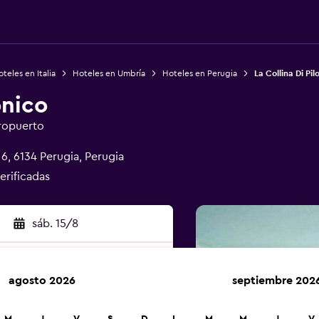
teles en Italia
Hoteles en Umbría
Hoteles en Perugia
La Collina Di Pil
onico
eropuerto
6, 6134 Perugia, Perugia
erificadas
sáb. 15/8
agosto 2026
septiembre 202
car