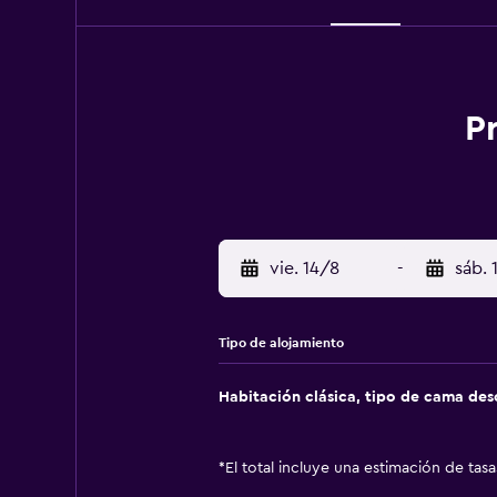
P
vie. 14/8
-
sáb. 
Tipo de alojamiento
Habitación clásica, tipo de cama de
*
El total incluye una estimación de tas