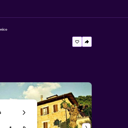
onico
6