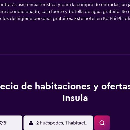
trarás asistencia turística y para la compra de entradas, un 
ire acondicionado, caja fuerte y botella de agua gratuita. Se o
os de higiene personal gratuitos. Este hotel en Ko Phi Phi ofr
tera y tetera y cortinas opacas. Se ofrece servicio de limpiez
ecio de habitaciones y oferta
Insula
17/8
2 huéspedes, 1 habitación