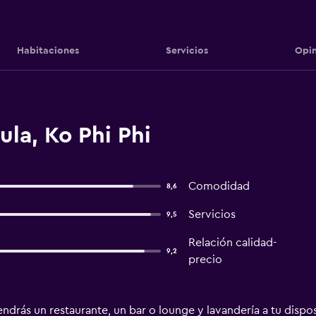
Habitaciones
Servicios
Opin
ula, Ko Phi Phi
Comodidad
8,6
Servicios
9,5
Relación calidad-
9,2
precio
ndrás un restaurante, un bar o lounge y lavandería a tu dispos