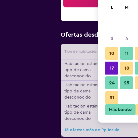
Bus
L
M
$25
Ofertas desde
/
Oferta má
3
4
Tipo de habitación
Proveedo
10
11
Habitación estándar,
17
18
tipo de cama
desconocido
24
25
Habitación estándar,
tipo de cama
desconocido
31
Habitación estándar,
Más barato
tipo de cama
desconocido
15 ofertas más de Pp Insula