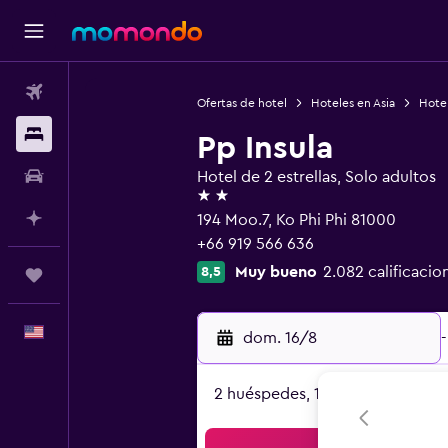
Vuelos
Ofertas de hotel
Hoteles en Asia
Hotel
Alojamientos
Pp Insula
Autos
Hotel de 2 estrellas, Solo adultos
2 estrellas
Planifica con IA
194 Moo.7, Ko Phi Phi 81000
+66 919 566 636
Muy bueno
2.082 calificacio
8,5
Trips
Español
dom. 16/8
-
2 huéspedes, 1 habitación