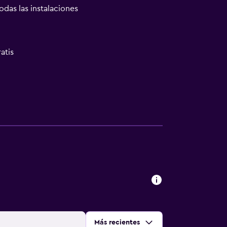
odas las instalaciones
atis
Ordenar por
:
Más recientes