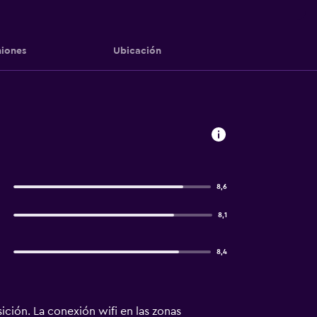
iones
Ubicación
8,6
8,1
8,4
ición. La conexión wifi en las zonas