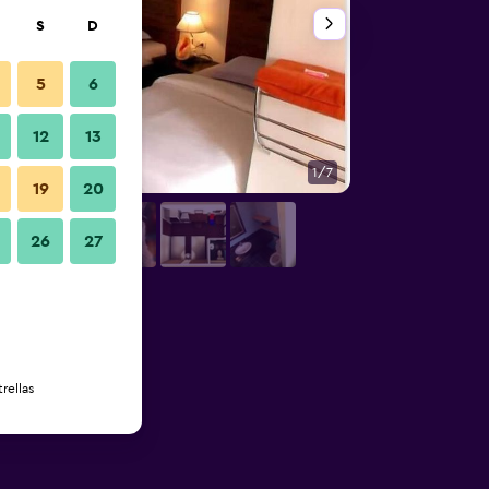
S
D
5
6
12
13
1/7
Habitación
19
20
26
27
rellas