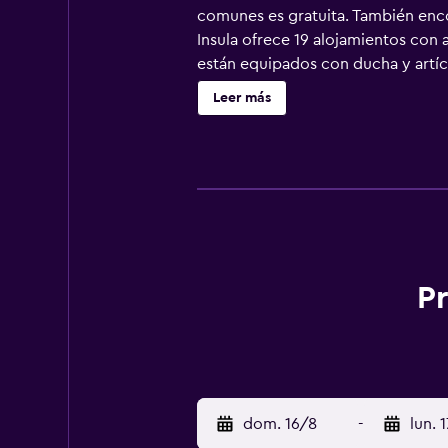
comunes es gratuita. También encon
Insula ofrece 19 alojamientos con a
están equipados con ducha y artícul
habitaciones también incluyen cafe
Leer más
Pr
dom. 16/8
-
lun. 