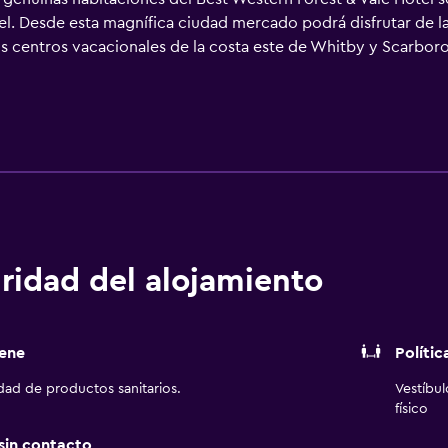
el. Desde esta magnífica ciudad mercado podrá disfrutar de la
s centros vacacionales de la costa este de Whitby y Scarborou
rril de vapor para realizar un nostálgico recorrido por el á
historia y una recoleta ubicación, el Best Western Forest & V
erencias y eventos gracias a su idílico jardín, que proporcio
 eventos algunos fines de semana. Es posible que las habitac
l*
ridad del alojamiento
ene
Polític
idad de productos sanitarios.
Vestíbu
físico
 sin contacto