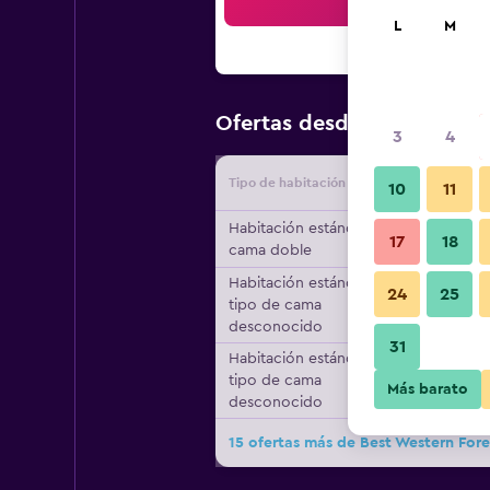
Bus
L
M
$171
Ofertas desde
/
Oferta má
3
4
Tipo de habitación
Proveedo
10
11
Habitación estándar, 1
17
18
cama doble
Habitación estándar,
24
25
tipo de cama
desconocido
31
Habitación estándar,
tipo de cama
Más barato
desconocido
15 ofertas más de Best Western Fore