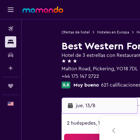
Vuelos
Ofertas de hotel
Hoteles en Europa
H
Alojamientos
Best Western For
Autos
Hotel de 3 estrellas con Restauran
3 estrellas
Planifica con IA
Malton Road, Pickering, YO18 7DL
+44 175 147 2722
Muy bueno
621 calificacione
8,8
Trips
Español
jue. 13/8
-
2 huéspedes, 1 habitación