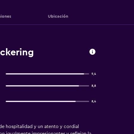
iones
Ubicación
ickering
9,4
8,8
8,4
e hospitalidad y un atento y cordial
son igualmente impresionantes y reflejan la