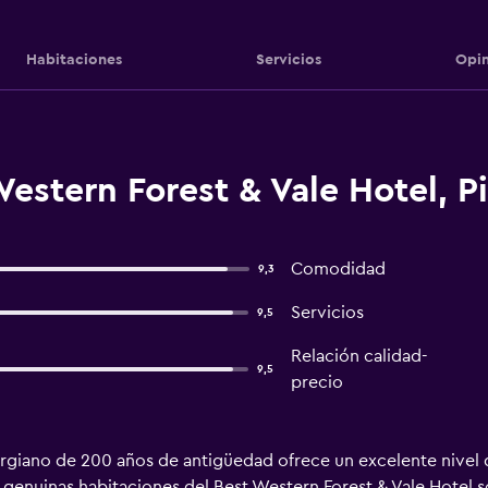
Habitaciones
Servicios
Opin
estern Forest & Vale Hotel, P
Comodidad
9,3
Servicios
9,5
Relación calidad-
9,5
precio
orgiano de 200 años de antigüedad ofrece un excelente nivel d
as genuinas habitaciones del Best Western Forest & Vale Hotel 