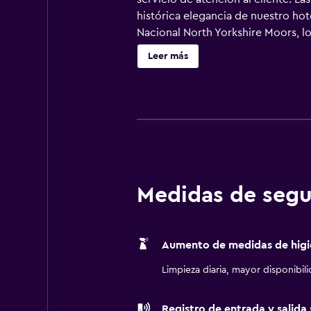
histórica elegancia de nuestro hot
Nacional North Yorkshire Moors, lo
además de nuestro popular ferroca
Leer más
carácter otorgado por 200 años de 
para celebraciones nupciales, conf
fotografías.Celebración de bodas y
medianoche. Consulte con el hote
Medidas de segu
Aumento de medidas de higi
Limpieza diaria, mayor disponibil
Registro de entrada y salida