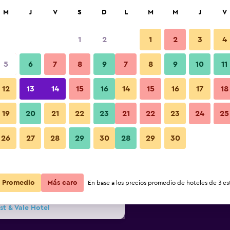
car
M
J
V
S
D
L
M
M
J
V
1
2
1
2
3
4
s barata de precio por noche
5
6
7
8
9
7
8
9
10
11
Habitación
r
Total noche
12
13
14
15
16
14
15
16
17
18
$171
Ver oferta
19
20
21
22
23
21
22
23
24
25
26
27
28
29
30
28
29
30
Fotos
$180
Ver oferta
$182
Ver oferta
Promedio
Más caro
En base a los precios promedio de hoteles de 3 est
st & Vale Hotel