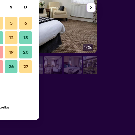
S
D
5
6
12
13
1/36
Habitación
19
20
26
27
rellas