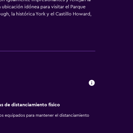
 ubicación idónea para visitar el Parque
gh, la histórica York y el Castillo Howard,
rea de Heartbeat Country. Con un marcado
ale Hotel es uno de los destinos preferidos
na el entorno idóneo para tomar
iones se vean afectadas por ruidos hasta
as de distanciamiento físico
los equipados para mantener el distanciamiento