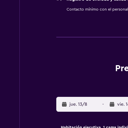
Contacto mínimo con el personal 
Pr
jue. 13/8
-
vie. 
Habitación ejecutiva, 1 cama indiv